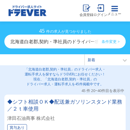
メニュー
会員登録
ログイン
45
件の求人が見つかりました
北海道白老郡,契約・準社員のドライバー求人・運転手求
条件変更 >
「北海道白老郡,契約・準社員」のドライバー求人・
運転手求人を探すならドラEVERにお任せください！
現在、「北海道白老郡,契約・準社員」の
ドライバー求人・運転手求人を45件掲載中です。
45 件 20~40件目を表示中
◆シフト相談ＯＫ◆配送兼ガソリンスタンド業務
／２ｔ車使用
津田石油商事 株式会社
賞与あり