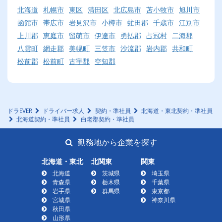
北海道
札幌市
東区
清田区
北広島市
苫小牧市
旭川市
函館市
帯広市
岩見沢市
小樽市
虻田郡
千歳市
江別市
上川郡
恵庭市
留萌市
伊達市
勇払郡
占冠村
二海郡
八雲町
網走郡
美幌町
三笠市
沙流郡
岩内郡
共和町
松前郡
松前町
古宇郡
空知郡
ドラEVER
ドライバー求人
契約・準社員
北海道・東北契約・準社員
北海道契約・準社員
白老郡契約・準社員
勤務地から企業を探す
北海道・東北
北関東
関東
北海道
茨城県
埼玉県
青森県
栃木県
千葉県
岩手県
群馬県
東京都
宮城県
神奈川県
秋田県
山形県