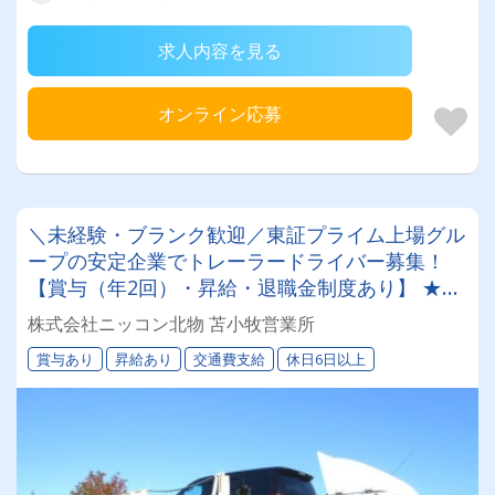
求人内容を見る
オンライン応募
＼未経験・ブランク歓迎／東証プライム上場グル
ープの安定企業でトレーラードライバー募集！
【賞与（年2回）・昇給・退職金制度あり】 ★一
人一台の専属車両★無事故等で月給24,000円UP
株式会社ニッコン北物 苫小牧営業所
のチャンス◎★資格取得支援制度★希望休＆育休
賞与あり
昇給あり
交通費支給
休日6日以上
実績あり！女性ドライバーも活躍中の働きやすい
職場です♪