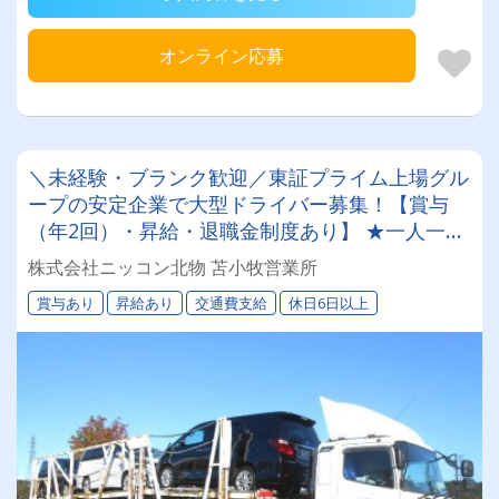
オンライン応募
＼未経験・ブランク歓迎／東証プライム上場グル
ープの安定企業で大型ドライバー募集！【賞与
（年2回）・昇給・退職金制度あり】 ★一人一台
の専属車両★無事故等で月給2万円UPのチャンス
株式会社ニッコン北物 苫小牧営業所
◎★資格取得支援制度★希望休＆育休実績あり！
賞与あり
昇給あり
交通費支給
休日6日以上
女性ドライバーも活躍中の働きやすい職場です♪