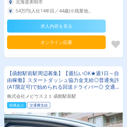
北海道美唄市
54万円(入社14年目／44歳)※残業他...
求人内容を見る
オンライン応募
【函館駅前駅周辺募集】【週払いOK★週1日～自
由稼働】スタートダッシュ協力金支給◎普通免許
(AT限定可)で始められる回送ドライバー◎ 交通
費全額支給＆直行直帰♪全国でスキマ時間を有効
株式会社メビウス２１ 函館駅前駅
活用！
特典あり
交通費支給