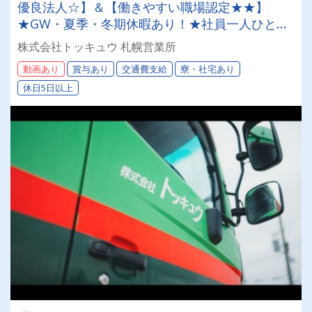
優良法人☆】＆【働きやすい職場認定★★】
★GW・夏季・冬期休暇あり！★社員一人ひとり
を大切にする昭和34年設立の安定企業！＜未経験
株式会社トッキュウ 札幌営業所
者も大歓迎！7tドライバー＞
動画あり
賞与あり
交通費支給
寮・社宅あり
休日5日以上