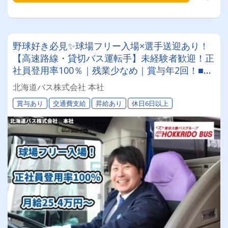
野球好き必見✨球場フリー入場×選手送迎あり！
【高速路線・貸切バス運転手】未経験者歓迎！正
社員登用率100％｜残業少なめ｜賞与年2回！■従
業員約1,200名、車両400台。全国に展開する東
北海道バス株式会社 本社
京バスグループのグループ会社です！
賞与あり
交通費支給
昇給あり
休日6日以上