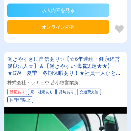
求人内容を見る
オンライン応募
働きやすさに自信あり✨【☆6年連続・健康経営
優良法人☆】＆【働きやすい職場認定★★】
★GW・夏季・冬期休暇あり！★社員一人ひとり
を大切にする昭和34年設立の安定企業！＜未経験
株式会社トッキュウ 苫小牧営業所
者も大歓迎！トレーラードライバー＞
動画あり
寮・社宅あり
賞与あり
交通費支給
休日5日以上