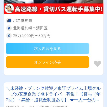
バス乗務員
北海道札幌市清田区
25万4,000円〜30万円
求人内容を見る
オンライン応募
＼未経験・ブランク歓迎／東証プライム上場グル
ープの安定企業で4tドライバー募集！【賞与（年
2回）・昇給・退職金制度あり】 ★一人一台の専
属車両★無事故等で月給17,000円UPのチャンス