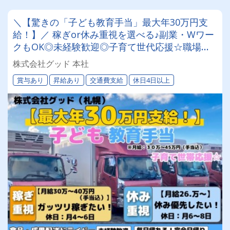
＼【驚きの「子ども教育手当」最大年30万円支
給！】／ 稼ぎor休み重視を選べる♪副業・Wワー
クもOK◎未経験歓迎◎子育て世代応援☆職場見
学ありで安心◎食品・青果の配送ドライバー募集
株式会社グッド 本社
★
賞与あり
昇給あり
交通費支給
休日4日以上