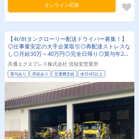
オンライン応募
【4t/8tタンクローリー配送ドライバー募集！】
◎仕事量安定の大手企業取引◎再配達ストレスな
し◎月給30万～40万円◎完全日帰り◎賞与年2回
◎60歳以降も長く活躍できる環境です！★研修充
共通エクスプレス株式会社 倶知安営業所
実で未経験の方も安心★
賞与あり
昇給あり
交通費支給
休日4日以上