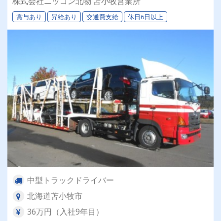
株式会社ニッコン北物 苫小牧営業所
◎★資格取得支援制度★希望休＆育休実績あり！
賞与あり
昇給あり
交通費支給
休日6日以上
女性ドライバーも活躍中の働きやすい職場です♪
中型トラックドライバー
北海道苫小牧市
36万円（入社9年目）