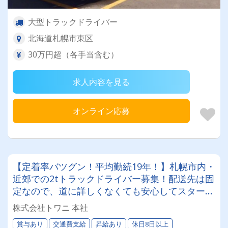
大型トラックドライバー
北海道札幌市東区
30万円超（各手当含む）
求人内容を見る
オンライン応募
【定着率バツグン！平均勤続19年！】札幌市内・
近郊での2tトラックドライバー募集！配送先は固
定なので、道に詳しくなくても安心してスタート
できます！日曜・祝日固定休みのシフト制でワー
株式会社トワニ 本社
クバランスもバツグン！長く活躍できます◎
賞与あり
交通費支給
昇給あり
休日8日以上