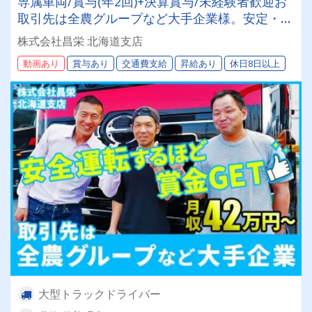
専属車両/賞与(年2回)+決算賞与/未経験者歓迎お
取引先は全農グループなど大手企業様。安定・安
心の待遇です☆当社独自の待遇☆燃費ランキング
株式会社昌栄 北海道支店
上位14位には毎月最大4万円～4000円支給♪
動画あり
賞与あり
交通費支給
昇給あり
休日8日以上
大型トラックドライバー