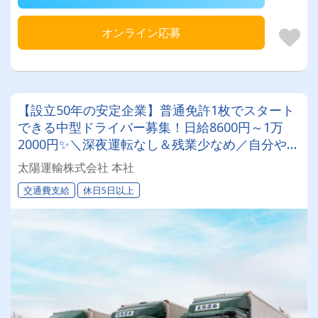
オンライン応募
【設立50年の安定企業】普通免許1枚でスタート
できる中型ドライバー募集！日給8600円～1万
2000円✨＼深夜運転なし＆残業少なめ／自分や家
族との時間を大切にしながら働けます♪ ★一人一
太陽運輸株式会社 本社
台の専用車両
交通費支給
休日5日以上