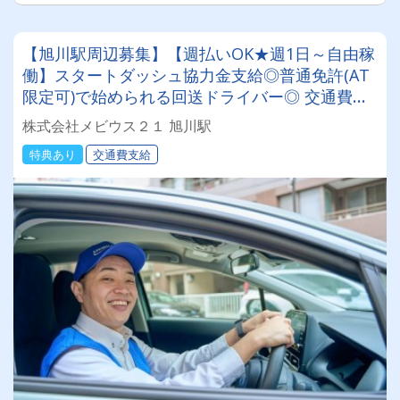
【旭川駅周辺募集】【週払いOK★週1日～自由稼
働】スタートダッシュ協力金支給◎普通免許(AT
限定可)で始められる回送ドライバー◎ 交通費全
額支給＆直行直帰♪日本全国でスキマ時間を有効
株式会社メビウス２１ 旭川駅
活用！
特典あり
交通費支給