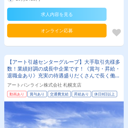
求人内容を見る
オンライン応募
【アート引越センターグループ】大手取引先様多
数！業績好調の成長中企業です！《賞与・昇給・
退職金あり》充実の待遇盛りだくさんで長く働け
ます！《大型ドライバー》★未経験ＯＫ★仕事と
アートバンライン株式会社 札幌支店
プライベートの両立が叶う環境です♪【紹介者制
動画あり
賞与あり
交通費支給
昇給あり
休日8日以上
度あり！】