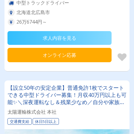
中型トラックドライバー
北海道北広島市
26万6744円～
求人内容を見る
オンライン応募
【設立50年の安定企業】普通免許1枚でスタート
できる中型ドライバー募集！月収40万円以上も可
能✨＼深夜運転なし＆残業少なめ／自分や家族と
の時間を大切にしながら働けます♪ ★一人一台の
太陽運輸株式会社 本社
専用車両
交通費支給
休日5日以上