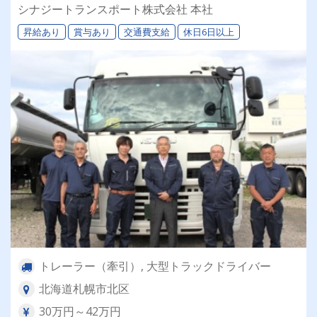
退職金＆再雇用あり◎専属車両＆同乗研修あり！
シナジートランスポート株式会社 本社
昇給あり
賞与あり
交通費支給
休日6日以上
トレーラー（牽引）, 大型トラックドライバー
北海道札幌市北区
30万円～42万円