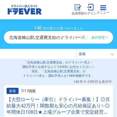
メニュー
会員登録
ログイン
148
件の求人が見つかりました
北海道檜山郡,交通費支給のドライバー求人・運転手求人
条件変更 >
「北海道檜山郡,交通費支給」のドライバー求人・
運転手求人を探すならドラEVERにお任せください！
現在、「北海道檜山郡,交通費支給」の
ドライバー求人・運転手求人を148件掲載中です。
148 件 0~20件目を表示中
7/17掲載
新着
【大型ローリー（牽引）ドライバー募集！】◎月
給最大42万円！閑散期も安心の月給保証あり✨◎
年間休日108日★上場グループ企業で安定経営◎