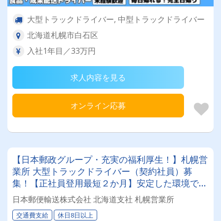
大型トラックドライバー, 中型トラックドライバー
北海道札幌市白石区
入社1年目／33万円
求人内容を見る
オンライン応募
【日本郵政グループ・充実の福利厚生！】札幌営
業所 大型トラックドライバー（契約社員）募
集！【正社員登用最短２か月】安定した環境で腰
を据えて働きたい、そんなあなたにピッタリ！
日本郵便輸送株式会社 北海道支社 札幌営業所
交通費支給
休日8日以上