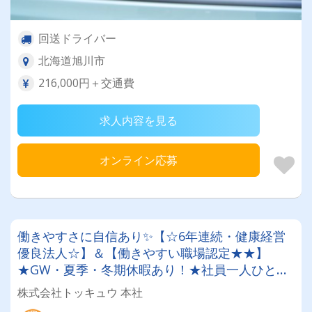
回送ドライバー
北海道旭川市
216,000円＋交通費
求人内容を見る
オンライン応募
働きやすさに自信あり✨【☆6年連続・健康経営
優良法人☆】＆【働きやすい職場認定★★】
★GW・夏季・冬期休暇あり！★社員一人ひとり
を大切にする昭和34年設立の安定企業！＜経験者
株式会社トッキュウ 本社
大歓迎！大型トレーラードライバー＞