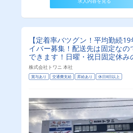
求人内容を見る
【定着率バツグン！平均勤続19
イバー募集！配送先は固定なの
できます！日曜・祝日固定休み
長く活躍できます◎
株式会社トワニ 本社
賞与あり
交通費支給
昇給あり
休日8日以上