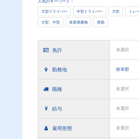
人気のキーワード：
大型ドライバー
中型ドライバー
大型
トレ
大型、中型
産業廃棄物
夜勤
免許
未選択
勤務地
枝幸郡
職種
未選択
給与
未選択
雇用形態
未選択