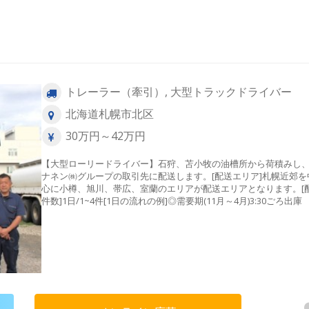
トレーラー（牽引）, 大型トラックドライバー
北海道札幌市北区
30万円～42万円
【大型ローリードライバー】石狩、苫小牧の油槽所から荷積みし
ナネン㈱グループの取引先に配送します。[配送エリア]札幌近郊を
心に小樽、旭川、帯広、室蘭のエリアが配送エリアとなります。[
件数]1日/1~4件[1日の流れの例]◎需要期(11月～4月)3:30ごろ
↓4:00ごろ油槽所にて荷積み ↓各需要家への配送（2～4か
↓14:00ころ帰社