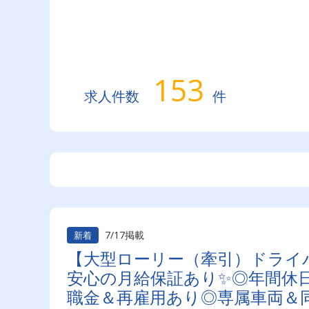
153
求人件数
件
7/17掲載
新着
【大型ローリー（牽引）ドライ
安心の月給保証あり✨◎年間休日
職金＆再雇用あり◎専属車両＆