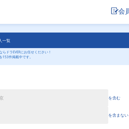
会
人一覧
らドラEVERにお任せください！
153件掲載中です。
を含む
を含まない