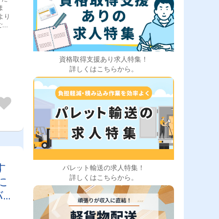
ま
より
ござ
幌店
資格取得支援あり求人特集！
た！
詳しくはこちらから。
す
パレット輸送の求人特集！
詳しくはこちらから。
に
バ