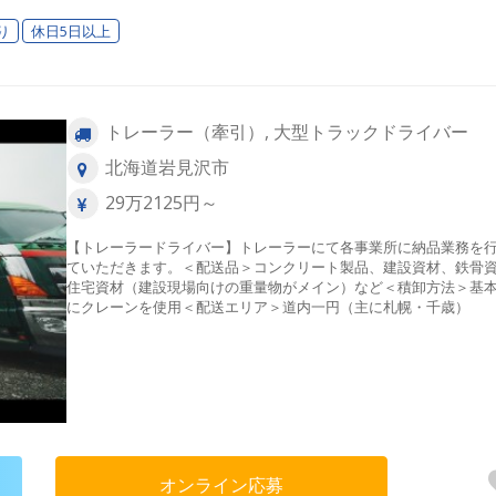
り
休日5日以上
トレーラー（牽引）, 大型トラックドライバー
北海道岩見沢市
29万2125円～
【トレーラードライバー】トレーラーにて各事業所に納品業務を
ていただきます。＜配送品＞コンクリート製品、建設資材、鉄骨
住宅資材（建設現場向けの重量物がメイン）など＜積卸方法＞基
にクレーンを使用＜配送エリア＞道内一円（主に札幌・千歳）
オンライン応募