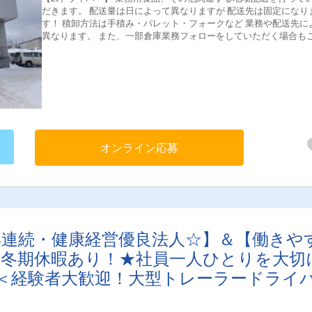
だきます。 配送量は日によって異なりますが 配送先は固定になり
す！ 積卸方法は手積み・パレット・フォークなど 業務や配送先に
異なります。 また、一部倉庫業務フォローをしていただく場合も
います。 ＜配送エリア＞ 主に札幌市及び近郊 ＜1日の流れ（一例）＞
6:00 出勤 検品チェック・積込 ↓ 7:00 出発 ↓ 午前分配送 ↓ 札
に戻りお昼休憩（1時間） ↓ 午後分 検品チェック・積込・配送 ↓
16:00 札幌店に戻る、翌日分積込 ↓ 17:00 退勤、お疲れ様でし
オンライン応募
年連続・健康経営優良法人☆】＆【働きや
・冬期休暇あり！★社員一人ひとりを大切
！＜経験者大歓迎！大型トレーラードライ