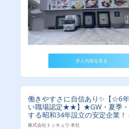
求人内容を見る
働きやすさに自信あり✨【☆6
い職場認定★★】★GW・夏季
する昭和34年設立の安定企業
ー＞
株式会社トッキュウ 本社