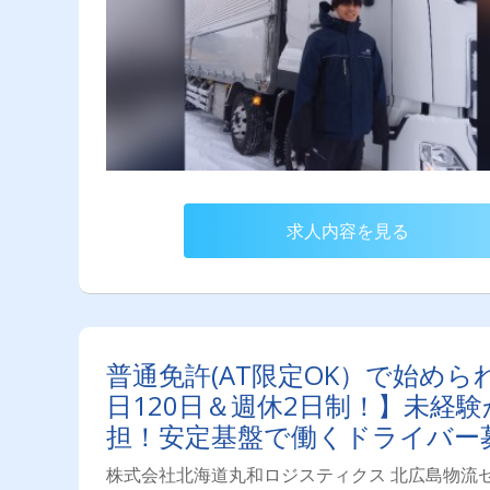
求人内容を見る
普通免許(AT限定OK）で始め
日120日＆週休2日制！】未経
担！安定基盤で働くドライバー
です✨
株式会社北海道丸和ロジスティクス 北広島物流