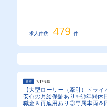
479
求人件数
件
7/17掲載
新着
【大型ローリー（牽引）ドライ
安心の月給保証あり✨◎年間休日
職金＆再雇用あり◎専属車両＆