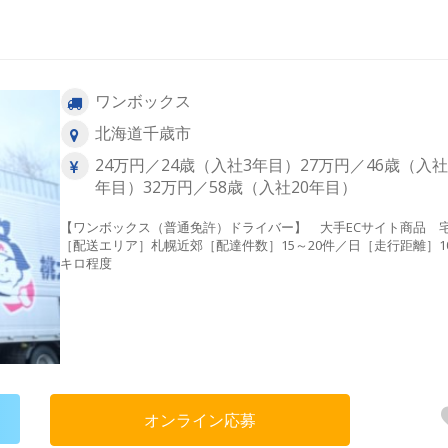
ワンボックス
北海道千歳市
24万円／24歳（入社3年目）27万円／46歳（入社
年目）32万円／58歳（入社20年目）
【ワンボックス（普通免許）ドライバー】 大手ECサイト商品 
［配送エリア］札幌近郊［配達件数］15～20件／日［走行距離］1
キロ程度
オンライン応募