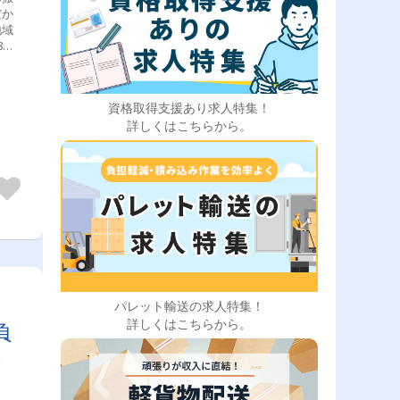
だか
地域
8：
5：
※1時
資格取得支援あり求人特集！
詳しくはこちらから。
休
パレット輸送の求人特集！
詳しくはこちらから。
負
事