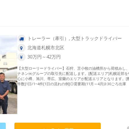
トレーラー（牽引）, 大型トラックドライバー
北海道札幌市北区
30万円～42万円
【大型ローリードライバー】石狩、苫小牧の油槽所から荷積みし
ナネン㈱グループの取引先に配送します。[配送エリア]札幌近郊を
心に小樽、旭川、帯広、室蘭のエリアが配送エリアとなります。[
件数]1日/1~4件[1日の流れの例]◎需要期(11月～4月)3:30ごろ
↓4:00ごろ油槽所にて荷積み ↓各需要家への配送（2～4か
↓14:00ころ帰社