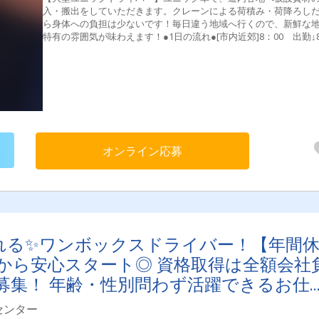
入・搬出をしていただきます。クレーンによる荷積み・荷降ろし
ら身体への負担は少ないです！毎日違う地域へ行くので、新鮮な
特有の雰囲気が味わえます！●1日の流れ●[市内近郊]8：00 出勤↓
30 荷積み↓10：00 荷卸し↓11：00 荷積み↓14：00 荷卸し↓1
30 荷積み↓16：30 荷卸し↓17：00 帰社※1時間の休憩あり[地
方]8：00 出勤↓11：00 荷卸し↓16：00 荷積み↓17：00 帰社
間の休憩あり
オンライン応募
られる✨ワンボックスドライバー！【年間
験から安心スタート◎ 資格取得は全額会社
募集！ 年齢・性別問わず活躍できるお仕
センター