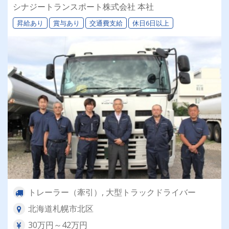
退職金＆再雇用あり◎専属車両＆同乗研修あり！
シナジートランスポート株式会社 本社
昇給あり
賞与あり
交通費支給
休日6日以上
トレーラー（牽引）, 大型トラックドライバー
北海道札幌市北区
30万円～42万円