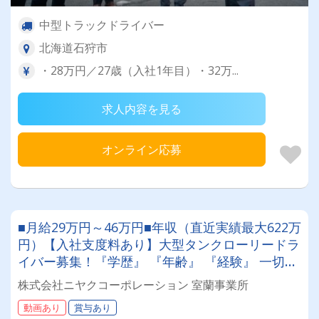
中型トラックドライバー
北海道石狩市
・28万円／27歳（入社1年目）・32万...
求人内容を見る
オンライン応募
■月給29万円～46万円■年収（直近実績最大622万
円）【入社支度料あり】大型タンクローリードラ
イバー募集！『学歴』 『年齢』 『経験』 一切不
問◎男女問わず活躍できる環境です。
株式会社ニヤクコーポレーション 室蘭事業所
動画あり
賞与あり