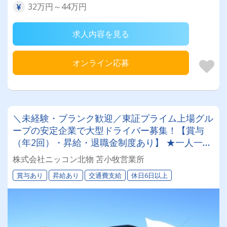
32万円～44万円
求人内容を見る
オンライン応募
＼未経験・ブランク歓迎／東証プライム上場グル
ープの安定企業で大型ドライバー募集！【賞与
（年2回）・昇給・退職金制度あり】 ★一人一台
の専属車両★無事故等で月給2万円UPのチャンス
株式会社ニッコン北物 苫小牧営業所
◎★資格取得支援制度★希望休＆育休実績あり！
賞与あり
昇給あり
交通費支給
休日6日以上
女性ドライバーも活躍中の働きやすい職場です♪