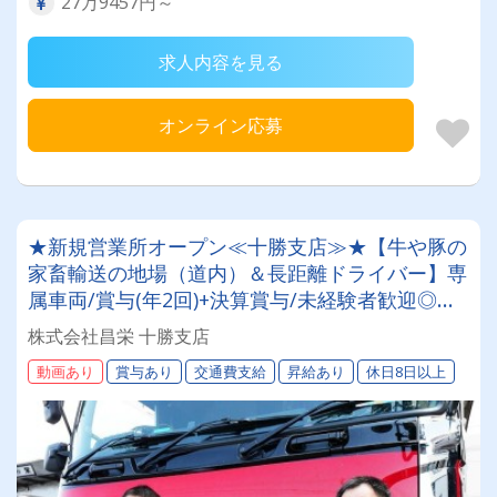
27万9457円～
求人内容を見る
オンライン応募
★新規営業所オープン≪十勝支店≫★【牛や豚の
家畜輸送の地場（道内）＆長距離ドライバー】専
属車両/賞与(年2回)+決算賞与/未経験者歓迎◎お
取引先は全農グループなど大手企業様。安定・安
株式会社昌栄 十勝支店
心の待遇です☆当社独自の待遇☆燃費ランキング
動画あり
賞与あり
交通費支給
昇給あり
休日8日以上
上位14位には毎月最大4万円～4000円支給♪