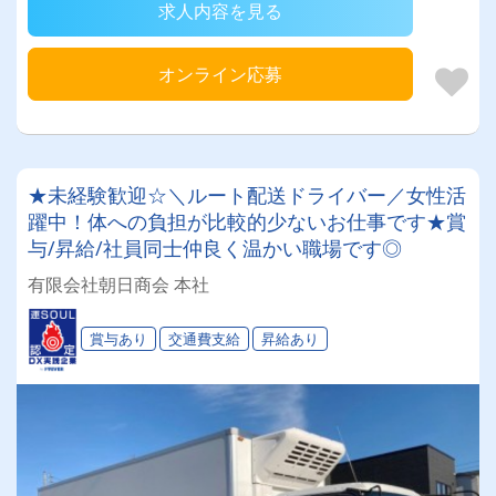
求人内容を見る
オンライン応募
★未経験歓迎☆＼ルート配送ドライバー／女性活
躍中！体への負担が比較的少ないお仕事です★賞
与/昇給/社員同士仲良く温かい職場です◎
有限会社朝日商会 本社
賞与あり
交通費支給
昇給あり