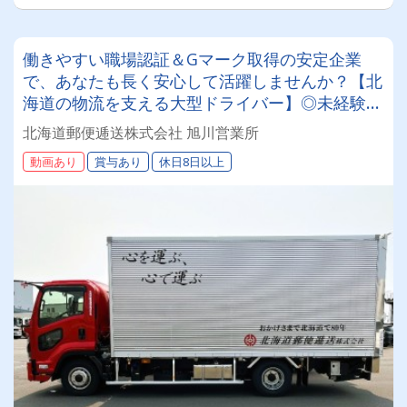
働きやすい職場認証＆Gマーク取得の安定企業
で、あなたも長く安心して活躍しませんか？【北
海道の物流を支える大型ドライバー】◎未経験歓
迎◎残業月平均8～9時間◎賞与年3回（昨年度実
北海道郵便逓送株式会社 旭川営業所
績：計4.05ヶ月分）◎カゴ台車メイン
動画あり
賞与あり
休日8日以上