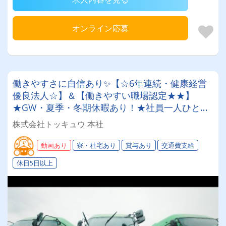
オンライン応募
働きやすさに自信あり✨【☆6年連続・健康経営
優良法人☆】＆【働きやすい職場認定★★】
★GW・夏季・冬期休暇あり！★社員一人ひとり
を大切にする昭和34年設立の安定企業！＜経験者
株式会社トッキュウ 本社
大歓迎！7tユニックドライバー＞
動画あり
寮・社宅あり
賞与あり
交通費支給
休日5日以上