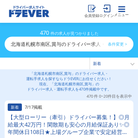
メニュー
会員登録
ログイン
470
件の求人が見つかりました
北海道札幌市南区,賞与のドライバー求人・運転手求人一
条件変更 >
「北海道札幌市南区,賞与」のドライバー求人・
運転手求人を探すならドラEVERにお任せください！
現在、「北海道札幌市南区,賞与」の
ドライバー求人・運転手求人を470件掲載中です。
470 件 0~20件目を表示中
7/17掲載
新着
【大型ローリー（牽引）ドライバー募集！】◎月
給最大42万円！閑散期も安心の月給保証あり✨◎
年間休日108日★上場グループ企業で安定経営◎