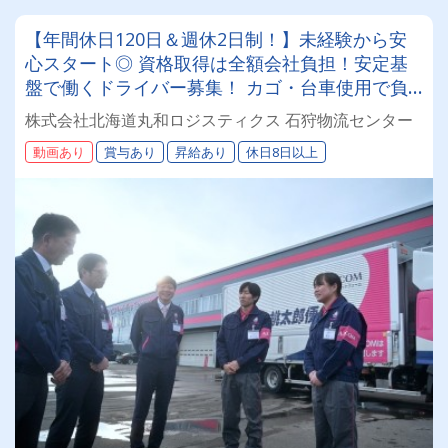
【年間休日120日＆週休2日制！】未経験から安
心スタート◎ 資格取得は全額会社負担！安定基
盤で働くドライバー募集！ カゴ・台車使用で負
担少なめ♪年齢・性別問わず活躍できるお仕事で
株式会社北海道丸和ロジスティクス 石狩物流センター
す✨
動画あり
賞与あり
昇給あり
休日8日以上