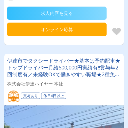
求人内容を見る
オンライン応募
伊達市でタクシードライバー★基本は予約配車★
トップドライバー月給500,000円実績有!!賞与年2
回制度有／未経験OKで働きやすい職場★2種免許
取得費用は会社負担！
株式会社伊達ハイヤー 本社
賞与あり
休日6日以上