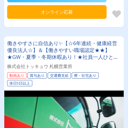
オンライン応募
働きやすさに自信あり✨【☆6年連続・健康経営
優良法人☆】＆【働きやすい職場認定★★】
★GW・夏季・冬期休暇あり！★社員一人ひとり
を大切にする昭和34年設立の安定企業！＜未経験
株式会社トッキュウ 札幌営業所
者も大歓迎！4tドライバー＞
動画あり
賞与あり
交通費支給
寮・社宅あり
休日5日以上