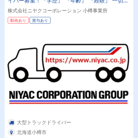
イバー募集！『学歴』 『年齢』 『経験』 一切不
問◎男女問わず活躍できる環境です。
株式会社ニヤクコーポレーション 小樽事業所
動画あり
賞与あり
大型トラックドライバー
北海道小樽市