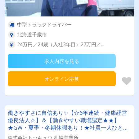
中型トラックドライバー
北海道千歳市
24万円／24歳（入社3年目）27万円／...
求人内容を見る
オンライン応募
働きやすさに自信あり✨【☆6年連続・健康経営
優良法人☆】＆【働きやすい職場認定★★】
★GW・夏季・冬期休暇あり！★社員一人ひとり
を大切にする昭和34年設立の安定企業！＜未経験
株式会社トッキュウ 札幌営業所