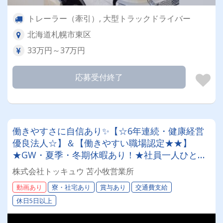
トレーラー（牽引）, 大型トラックドライバー
北海道札幌市東区
33万円～37万円
応募受付終了
働きやすさに自信あり✨【☆6年連続・健康経営
優良法人☆】＆【働きやすい職場認定★★】
★GW・夏季・冬期休暇あり！★社員一人ひとり
を大切にする昭和34年設立の安定企業！＜未経験
株式会社トッキュウ 苫小牧営業所
者も大歓迎！4tドライバー＞
動画あり
寮・社宅あり
賞与あり
交通費支給
休日5日以上