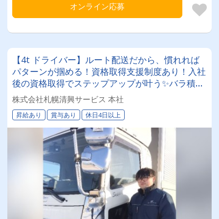
オンライン応募
【4t ドライバー】ルート配送だから、慣れれば
パターンが掴める！資格取得支援制度あり！入社
後の資格取得でステップアップが叶う✨バラ積み
バラ卸しは一切無し！荷役作業負担が少ないお仕
株式会社札幌清興サービス 本社
事です！
昇給あり
賞与あり
休日4日以上