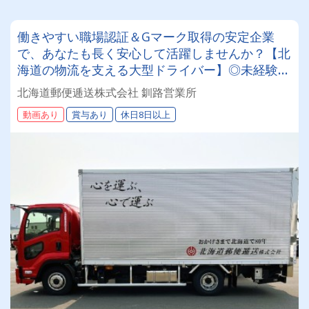
働きやすい職場認証＆Gマーク取得の安定企業
で、あなたも長く安心して活躍しませんか？【北
海道の物流を支える大型ドライバー】◎未経験歓
迎◎残業月平均8～9時間◎賞与年3回（昨年度実
北海道郵便逓送株式会社 釧路営業所
績：計4.05ヶ月分）◎カゴ台車メイン
動画あり
賞与あり
休日8日以上