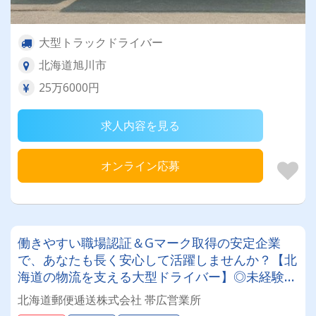
大型トラックドライバー
北海道旭川市
25万6000円
求人内容を見る
オンライン応募
働きやすい職場認証＆Gマーク取得の安定企業
で、あなたも長く安心して活躍しませんか？【北
海道の物流を支える大型ドライバー】◎未経験歓
迎◎残業月平均8～9時間◎賞与年3回（昨年度実
北海道郵便逓送株式会社 帯広営業所
績：計4.05ヶ月分）◎カゴ台車メイン