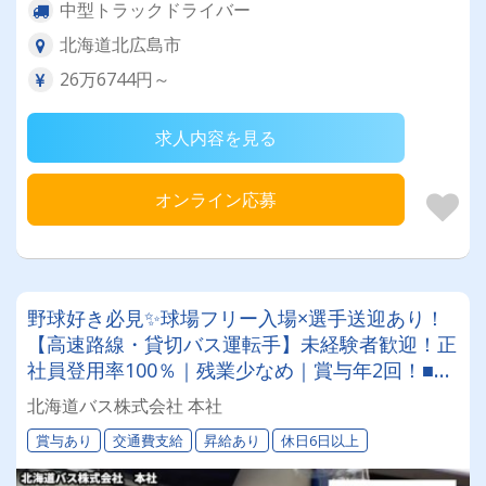
中型トラックドライバー
北海道北広島市
26万6744円～
求人内容を見る
オンライン応募
野球好き必見✨球場フリー入場×選手送迎あり！
【高速路線・貸切バス運転手】未経験者歓迎！正
社員登用率100％｜残業少なめ｜賞与年2回！■従
業員約1,200名、車両400台。全国に展開する東
北海道バス株式会社 本社
京バスグループのグループ会社です！
賞与あり
交通費支給
昇給あり
休日6日以上