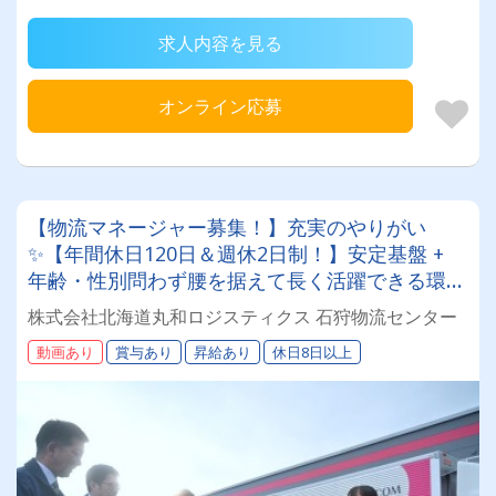
求人内容を見る
オンライン応募
【物流マネージャー募集！】充実のやりがい
✨【年間休日120日＆週休2日制！】安定基盤 +
年齢・性別問わず腰を据えて長く活躍できる環境
です✨
株式会社北海道丸和ロジスティクス 石狩物流センター
動画あり
賞与あり
昇給あり
休日8日以上