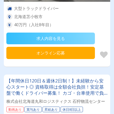
大型トラックドライバー
北海道苫小牧市
40万円（入社8年目）
求人内容を見る
オンライン応募
【年間休日120日＆週休2日制！】未経験から安
心スタート◎ 資格取得は全額会社負担！安定基
盤で働くドライバー募集！ カゴ・台車使用で負
担少なめ♪年齢・性別問わず活躍できるお仕事で
株式会社北海道丸和ロジスティクス 石狩物流センター
す✨
動画あり
賞与あり
昇給あり
休日8日以上