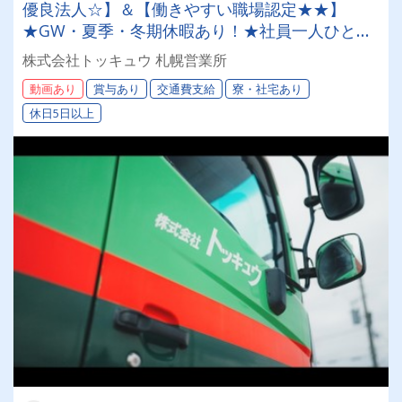
優良法人☆】＆【働きやすい職場認定★★】
★GW・夏季・冬期休暇あり！★社員一人ひとり
を大切にする昭和34年設立の安定企業！＜未経験
株式会社トッキュウ 札幌営業所
者も大歓迎！7tドライバー＞
動画あり
賞与あり
交通費支給
寮・社宅あり
休日5日以上