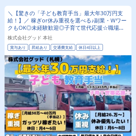
＼【驚きの「子ども教育手当」最大年30万円支
給！】／ 稼ぎor休み重視を選べる♪副業・Wワー
クもOK◎未経験歓迎◎子育て世代応援☆職場見
学ありで安心◎食品・青果の配送ドライバー募集
株式会社グッド 本社
★
賞与あり
昇給あり
交通費支給
休日4日以上