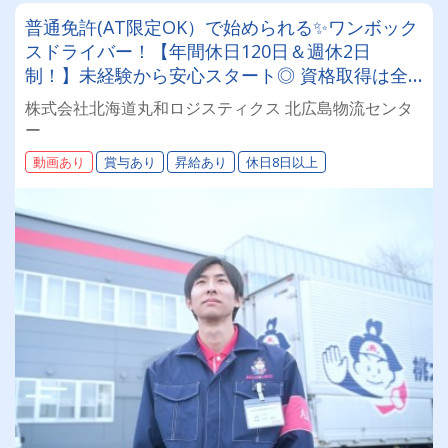
普通免許(AT限定OK）で始められる✨ワンボック
スドライバー！【年間休日120日＆週休2日
制！】未経験から安心スタート◎ 資格取得は全
額会社負担！安定基盤で働くドライバー募集！
株式会社北海道丸和ロジスティクス 北広島物流センタ
年齢・性別問わず活躍できるお仕事です✨
ー
動画あり
賞与あり
昇給あり
休日8日以上