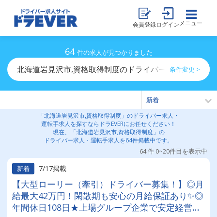
メニュー
会員登録
ログイン
64
件の求人が見つかりました
北海道岩見沢市,資格取得制度のドライバー求人・運転手
条件変更 >
「北海道岩見沢市,資格取得制度」のドライバー求人・
運転手求人を探すならドラEVERにお任せください！
現在、「北海道岩見沢市,資格取得制度」の
ドライバー求人・運転手求人を64件掲載中です。
64 件 0~20件目を表示中
7/17掲載
新着
【大型ローリー（牽引）ドライバー募集！】◎月
給最大42万円！閑散期も安心の月給保証あり✨◎
年間休日108日★上場グループ企業で安定経営◎