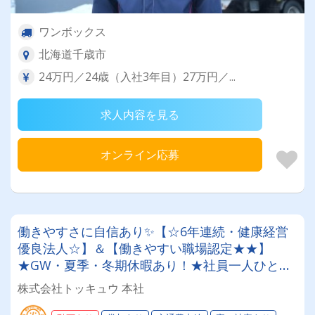
ワンボックス
北海道千歳市
24万円／24歳（入社3年目）27万円／...
求人内容を見る
オンライン応募
働きやすさに自信あり✨【☆6年連続・健康経営
優良法人☆】＆【働きやすい職場認定★★】
★GW・夏季・冬期休暇あり！★社員一人ひとり
を大切にする昭和34年設立の安定企業！＜経験者
株式会社トッキュウ 本社
大歓迎！大型トレーラードライバー＞