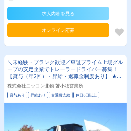
求人内容を見る
オンライン応募
＼未経験・ブランク歓迎／東証プライム上場グル
ープの安定企業でトレーラードライバー募集！
【賞与（年2回）・昇給・退職金制度あり】 ★一
人一台の専属車両★無事故等で月給24,000円UP
株式会社ニッコン北物 苫小牧営業所
のチャンス◎★資格取得支援制度★希望休＆育休
賞与あり
昇給あり
交通費支給
休日6日以上
実績あり！女性ドライバーも活躍中の働きやすい
職場です♪