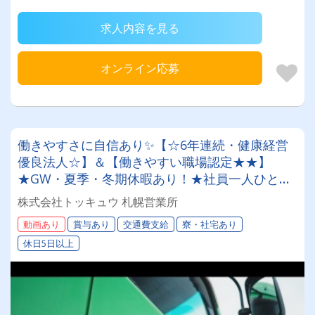
求人内容を見る
オンライン応募
働きやすさに自信あり✨【☆6年連続・健康経営
優良法人☆】＆【働きやすい職場認定★★】
★GW・夏季・冬期休暇あり！★社員一人ひとり
を大切にする昭和34年設立の安定企業！＜未経験
株式会社トッキュウ 札幌営業所
者も大歓迎！4tドライバー＞
動画あり
賞与あり
交通費支給
寮・社宅あり
休日5日以上