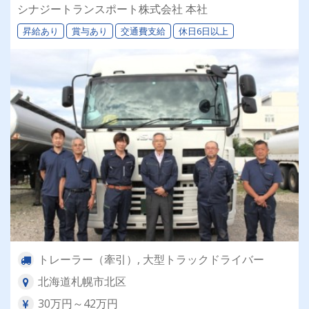
退職金＆再雇用あり◎専属車両＆同乗研修あり！
シナジートランスポート株式会社 本社
昇給あり
賞与あり
交通費支給
休日6日以上
トレーラー（牽引）, 大型トラックドライバー
北海道札幌市北区
30万円～42万円