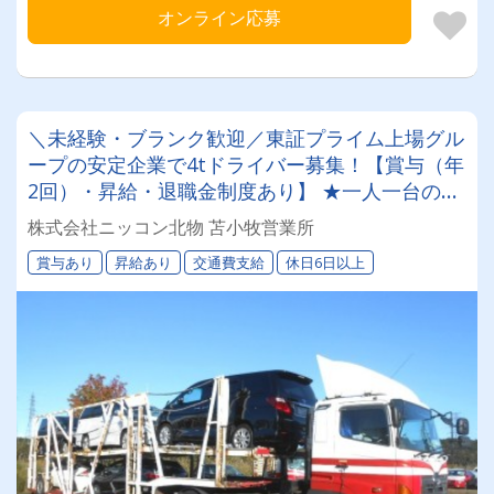
オンライン応募
＼未経験・ブランク歓迎／東証プライム上場グル
ープの安定企業で4tドライバー募集！【賞与（年
2回）・昇給・退職金制度あり】 ★一人一台の専
属車両★無事故等で月給17,000円UPのチャンス
株式会社ニッコン北物 苫小牧営業所
◎★資格取得支援制度★希望休＆育休実績あり！
賞与あり
昇給あり
交通費支給
休日6日以上
女性ドライバーも活躍中の働きやすい職場です♪