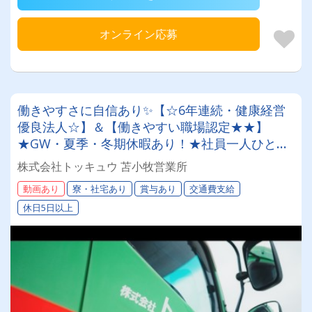
オンライン応募
働きやすさに自信あり✨【☆6年連続・健康経営
優良法人☆】＆【働きやすい職場認定★★】
★GW・夏季・冬期休暇あり！★社員一人ひとり
を大切にする昭和34年設立の安定企業！＜未経験
株式会社トッキュウ 苫小牧営業所
者も大歓迎！トレーラードライバー＞
動画あり
寮・社宅あり
賞与あり
交通費支給
休日5日以上