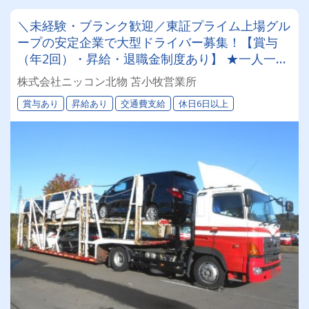
＼未経験・ブランク歓迎／東証プライム上場グル
ープの安定企業で大型ドライバー募集！【賞与
（年2回）・昇給・退職金制度あり】 ★一人一台
の専属車両★無事故等で月給2万円UPのチャンス
株式会社ニッコン北物 苫小牧営業所
◎★資格取得支援制度★希望休＆育休実績あり！
賞与あり
昇給あり
交通費支給
休日6日以上
女性ドライバーも活躍中の働きやすい職場です♪