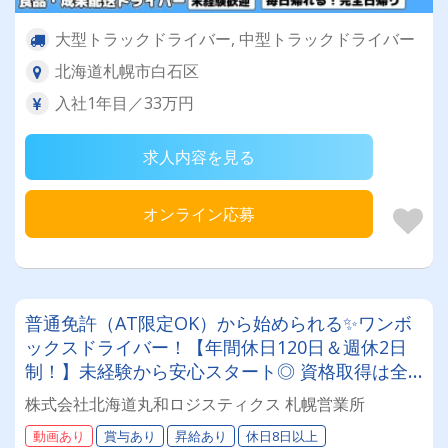
大型トラックドライバー, 中型トラックドライバー
北海道札幌市白石区
入社1年目／33万円
求人内容を見る
オンライン応募
普通免許（AT限定OK）から始められる✨ワンボ
ックスドライバー！【年間休日120日＆週休2日
制！】未経験から安心スタート◎ 資格取得は全
額会社負担！安定基盤で働くドライバー募集！
株式会社北海道丸和ロジスティクス 札幌営業所
年齢・性別問わず活躍できるお仕事です✨
動画あり
賞与あり
昇給あり
休日8日以上