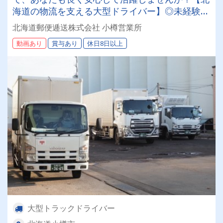
海道の物流を支える大型ドライバー】◎未経験歓
迎◎残業月平均8～9時間◎賞与年3回（昨年度実
北海道郵便逓送株式会社 小樽営業所
績：計4.05ヶ月分）◎カゴ台車メイン
動画あり
賞与あり
休日8日以上
大型トラックドライバー