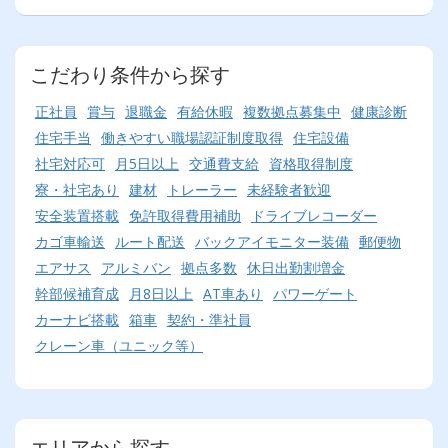
こだわり条件から探す
正社員
賞与
退職金
有給休暇
複数拠点募集中
健康診断
住宅手当
働きやすい職場認証制度取得
住宅設備
社宅対応可
月5日以上
交通費支給
資格取得制度
寮・社宅あり
建材
トレーラー
未経験者歓迎
安全装置搭載
免許取得費用補助
ドライブレコーダー
カゴ車輸送
ルート配送
バックアイモニター装備
郵便物
エアサス
アルミバン
拠点多数
休日出勤割増金
幹部候補育成
月8日以上
AT車あり
パワーゲート
カーナビ搭載
箱車
契約・準社員
クレーン車（ユニック等）
エリアから探す