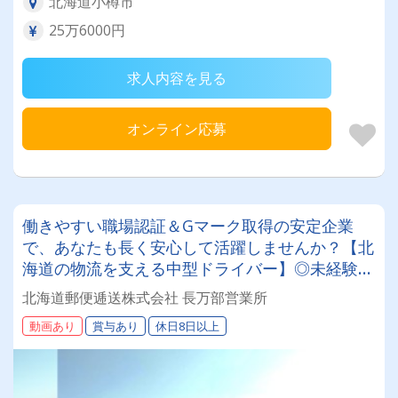
北海道小樽市
25万6000円
求人内容を見る
オンライン応募
働きやすい職場認証＆Gマーク取得の安定企業
で、あなたも長く安心して活躍しませんか？【北
海道の物流を支える中型ドライバー】◎未経験歓
迎◎残業月平均8～9時間◎賞与年3回（昨年度実
北海道郵便逓送株式会社 長万部営業所
績：計4.05ヶ月分）◎カゴ台車メイン
動画あり
賞与あり
休日8日以上