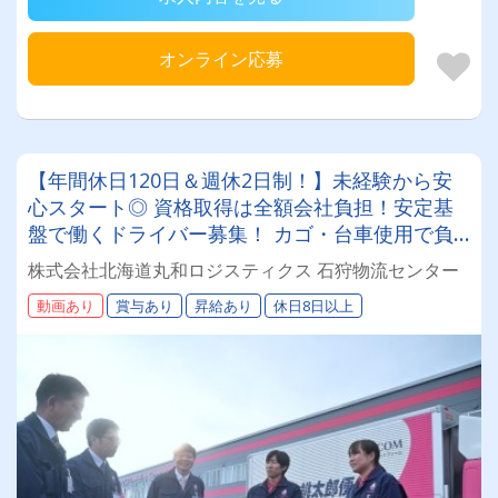
オンライン応募
【年間休日120日＆週休2日制！】未経験から安
心スタート◎ 資格取得は全額会社負担！安定基
盤で働くドライバー募集！ カゴ・台車使用で負
担少なめ♪年齢・性別問わず活躍できるお仕事で
株式会社北海道丸和ロジスティクス 石狩物流センター
す✨
動画あり
賞与あり
昇給あり
休日8日以上