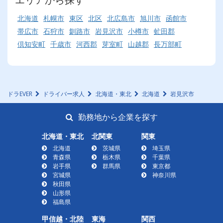
北海道
札幌市
東区
北区
北広島市
旭川市
函館市
帯広市
石狩市
釧路市
岩見沢市
小樽市
虻田郡
倶知安町
千歳市
河西郡
芽室町
山越郡
長万部町
ドラEVER
ドライバー求人
北海道・東北
北海道
岩見沢市
勤務地から企業を探す
北海道・東北
北関東
関東
北海道
茨城県
埼玉県
青森県
栃木県
千葉県
岩手県
群馬県
東京都
宮城県
神奈川県
秋田県
山形県
福島県
甲信越・北陸
東海
関西