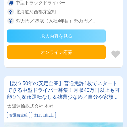
中型トラックドライバー
北海道河西郡芽室町
32万円／29歳（入社4年目）35万円／...
求人内容を見る
オンライン応募
【設立50年の安定企業】普通免許1枚でスタート
できる中型ドライバー募集！月収40万円以上も可
能✨＼深夜運転なし＆残業少なめ／自分や家族と
の時間を大切にしながら働けます♪ ★一人一台の
太陽運輸株式会社 本社
専用車両
交通費支給
休日5日以上