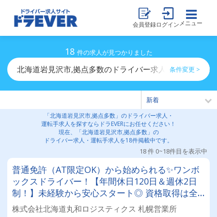
メニュー
会員登録
ログイン
18
件の求人が見つかりました
北海道岩見沢市,拠点多数のドライバー求人・運転手求人
条件変更 >
「北海道岩見沢市,拠点多数」のドライバー求人・
運転手求人を探すならドラEVERにお任せください！
現在、「北海道岩見沢市,拠点多数」の
ドライバー求人・運転手求人を18件掲載中です。
18 件 0~18件目を表示中
普通免許（AT限定OK）から始められる✨ワンボ
ックスドライバー！【年間休日120日＆週休2日
制！】未経験から安心スタート◎ 資格取得は全
額会社負担！安定基盤で働くドライバー募集！
株式会社北海道丸和ロジスティクス 札幌営業所
年齢・性別問わず活躍できるお仕事です✨