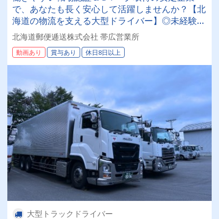
で、あなたも長く安心して活躍しませんか？【北
海道の物流を支える大型ドライバー】◎未経験歓
迎◎残業月平均8～9時間◎賞与年3回（昨年度実
北海道郵便逓送株式会社 帯広営業所
績：計4.05ヶ月分）◎カゴ台車メイン
動画あり
賞与あり
休日8日以上
大型トラックドライバー