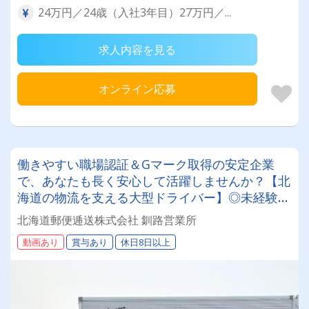
24万円／24歳（入社3年目）27万円／...
求人内容を見る
オンライン応募
働きやすい職場認証＆Gマーク取得の安定企業
で、あなたも長く安心して活躍しませんか？【北
海道の物流を支える大型ドライバー】◎未経験歓
迎◎残業月平均8～9時間◎賞与年3回（昨年度実
北海道郵便逓送株式会社 釧路営業所
績：計4.05ヶ月分）◎カゴ台車メイン
動画あり
賞与あり
休日8日以上