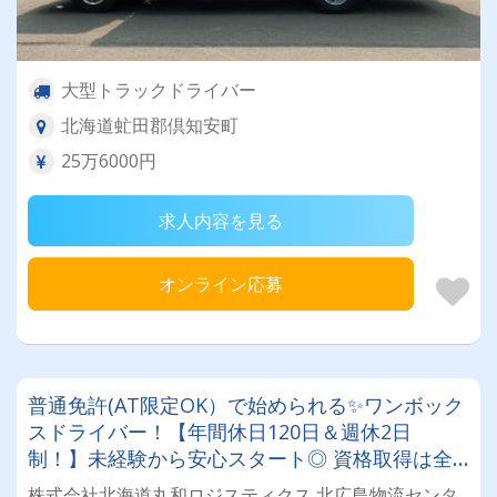
大型トラックドライバー
北海道虻田郡倶知安町
25万6000円
求人内容を見る
オンライン応募
普通免許(AT限定OK）で始められる✨ワンボック
スドライバー！【年間休日120日＆週休2日
制！】未経験から安心スタート◎ 資格取得は全
額会社負担！安定基盤で働くドライバー募集！
株式会社北海道丸和ロジスティクス 北広島物流センタ