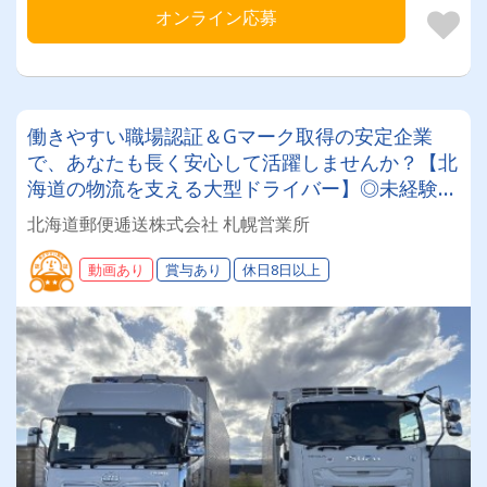
オンライン応募
働きやすい職場認証＆Gマーク取得の安定企業
で、あなたも長く安心して活躍しませんか？【北
海道の物流を支える大型ドライバー】◎未経験歓
迎◎残業月平均8～9時間◎賞与年3回（昨年度実
北海道郵便逓送株式会社 札幌営業所
績：計4.05ヶ月分）◎カゴ台車メイン
動画あり
賞与あり
休日8日以上