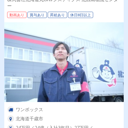
年齢・性別問わず活躍できるお仕事です✨
ー
動画あり
賞与あり
昇給あり
休日8日以上
ワンボックス
北海道千歳市
24万円／24歳（入社3年目）27万円／...