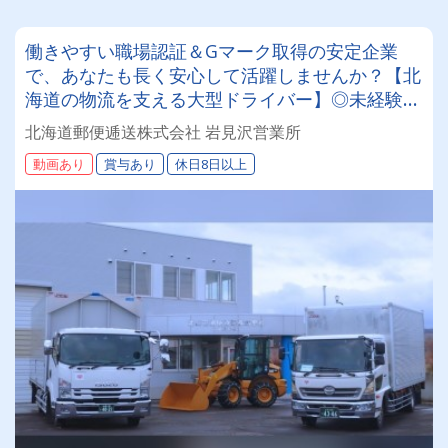
働きやすい職場認証＆Gマーク取得の安定企業
で、あなたも長く安心して活躍しませんか？【北
海道の物流を支える大型ドライバー】◎未経験歓
迎◎残業月平均8～9時間◎賞与年3回（昨年度実
北海道郵便逓送株式会社 岩見沢営業所
績：計4.05ヶ月分）◎カゴ台車メイン
動画あり
賞与あり
休日8日以上