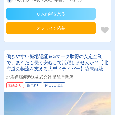
求人内容を見る
オンライン応募
働きやすい職場認証＆Gマーク取得の安定企業
で、あなたも長く安心して活躍しませんか？【北
海道の物流を支える大型ドライバー】◎未経験歓
迎◎残業月平均8～9時間◎賞与年3回（昨年度実
北海道郵便逓送株式会社 函館営業所
績：計4.05ヶ月分）◎カゴ台車メイン
動画あり
賞与あり
休日8日以上