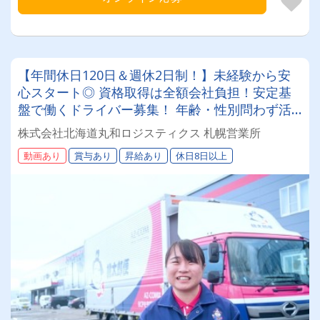
【年間休日120日＆週休2日制！】未経験から安
心スタート◎ 資格取得は全額会社負担！安定基
盤で働くドライバー募集！ 年齢・性別問わず活
躍できるお仕事です✨
株式会社北海道丸和ロジスティクス 札幌営業所
動画あり
賞与あり
昇給あり
休日8日以上