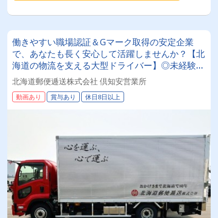
働きやすい職場認証＆Gマーク取得の安定企業
で、あなたも長く安心して活躍しませんか？【北
海道の物流を支える大型ドライバー】◎未経験歓
迎◎残業月平均8～9時間◎賞与年3回（昨年度実
北海道郵便逓送株式会社 倶知安営業所
績：計4.05ヶ月分）◎カゴ台車メイン
動画あり
賞与あり
休日8日以上