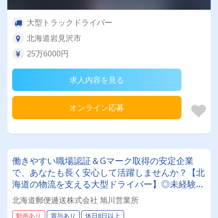
大型トラックドライバー
北海道岩見沢市
25万6000円
求人内容を見る
オンライン応募
働きやすい職場認証＆Gマーク取得の安定企業
で、あなたも長く安心して活躍しませんか？【北
海道の物流を支える大型ドライバー】◎未経験歓
迎◎残業月平均8～9時間◎賞与年3回（昨年度実
北海道郵便逓送株式会社 旭川営業所
績：計4.05ヶ月分）◎カゴ台車メイン
動画あり
賞与あり
休日8日以上