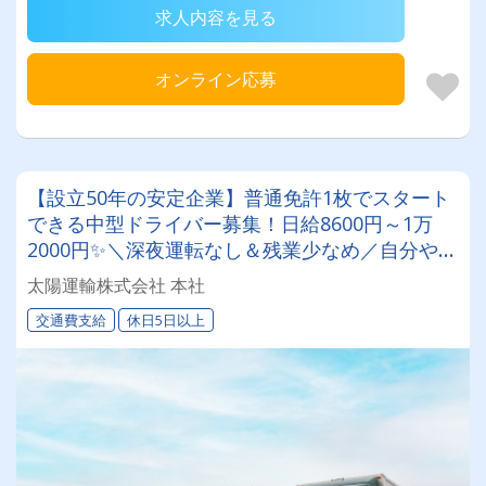
求人内容を見る
オンライン応募
【設立50年の安定企業】普通免許1枚でスタート
できる中型ドライバー募集！日給8600円～1万
2000円✨＼深夜運転なし＆残業少なめ／自分や家
族との時間を大切にしながら働けます♪ ★一人一
太陽運輸株式会社 本社
台の専用車両
交通費支給
休日5日以上