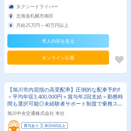
タクシードライバー
北海道札幌市南区
月給25万円～40万円以上
求人内容を見る
オンライン応募
【旭川市内屈指の高受配率】圧倒的な配車予約!!
＜平均年収3,400,000円＋賞与年2回支給＞勤務時
間も選択可能◎未経験者サポート制度で乗務スタ
ート6ヵ月間は給料保証付き！働きやすい職場な
旭川中央交通株式会社 本社
のでご安心を♪
賞与あり
休日6日以上