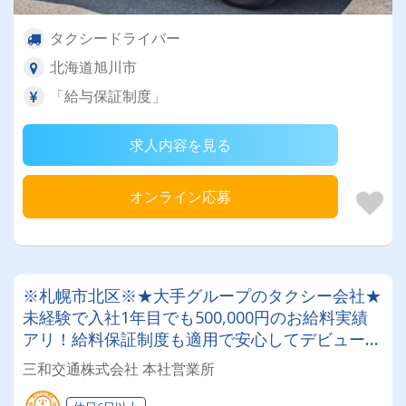
タクシードライバー
北海道旭川市
「給与保証制度」
求人内容を見る
オンライン応募
※札幌市北区※★大手グループのタクシー会社★
未経験で入社1年目でも500,000円のお給料実績
アリ！給料保証制度も適用で安心してデビュー出
来ます！札幌エリアでタクシードライバー
三和交通株式会社 本社営業所