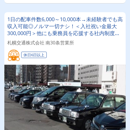
1日の配車件数6,000～10,000本→未経験者でも高
収入可能◎ノルマ一切ナシ！＜入社祝い金最大
300,000円＞他にも乗務員を応援する社内制度＋
ライフスタイルに合わせて働ける選択肢も複数あ
札幌交通株式会社 南30条営業所
り！
休日6日以上