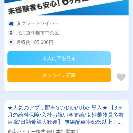
タクシードライバー
北海道札幌市中央区
月収例:185,000円
求人内容を見る
オンライン応募
★人気のアプリ配車GO/DiDi/Uber導入★ 【3ヶ
月の給料保障/入社お祝い金支給/女性乗務員多数
活躍/日勤希望大歓迎】 無線配車率65%以上！乗
務員のライフスタイルを尊重！希望に合わせてシ
道南ハイヤー株式会社 本社営業所