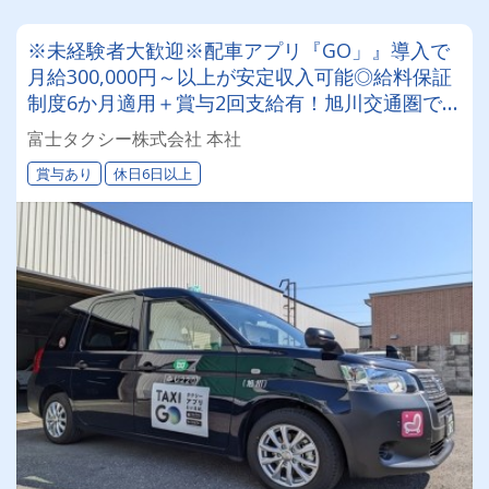
※未経験者大歓迎※配車アプリ『GO」』導入で
月給300,000円～以上が安定収入可能◎給料保証
制度6か月適用＋賞与2回支給有！旭川交通圏でタ
クシードライバーに挑戦してみませんか？
富士タクシー株式会社 本社
賞与あり
休日6日以上