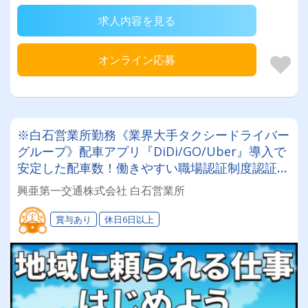
求人内容を見る
オンライン応募
※白石営業所勤務《業界大手タクシードライバー
グループ》配車アプリ『DiDi/GO/Uber』導入で
安定した配車数！働きやすい職場認証制度認証事
業所に認定◎未経験者でも安心してお仕事スター
興亜第一交通株式会社 白石営業所
ト♪
賞与あり
休日6日以上