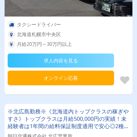
タクシードライバー
北海道札幌市中央区
月給20万円～30万円以上
求人内容を見る
オンライン応募
※北広島勤務※《北海道内トップクラスの稼ぎや
すさ》トップクラスは月給500,000円の実績！未
経験者は1年間の給料保証制度適用で安心◎2種免
許取得費用は会社負担！タクシードライバーにジ
朝日交通株式会社 北広営業所