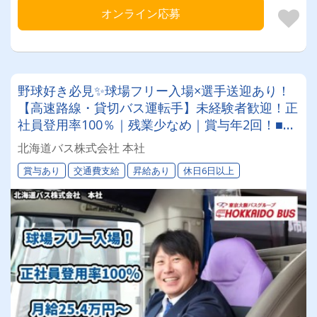
オンライン応募
野球好き必見✨球場フリー入場×選手送迎あり！
【高速路線・貸切バス運転手】未経験者歓迎！正
社員登用率100％｜残業少なめ｜賞与年2回！■従
業員約1,200名、車両400台。全国に展開する東
北海道バス株式会社 本社
京バスグループのグループ会社です！
賞与あり
交通費支給
昇給あり
休日6日以上