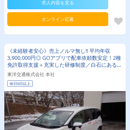
求人内容を見る
オンライン応募
《未経験者安心》売上ノルマ無し!! 平均年収
3,900,000円◎ GOアプリで配車依頼数安定！2種
免許取得支援＋充実した研修制度／白石にあるア
ットフームな雰囲気のタクシー会社☆
東洋交通株式会社 本社
休日6日以上