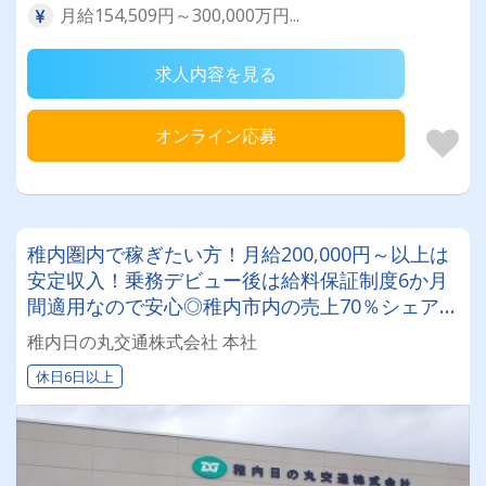
月給154,509円～300,000万円...
求人内容を見る
オンライン応募
稚内圏内で稼ぎたい方！月給200,000円～以上は
安定収入！乗務デビュー後は給料保証制度6か月
間適用なので安心◎稚内市内の売上70％シェア!!
未経験でもチャレンジしやすい環境☆
稚内日の丸交通株式会社 本社
休日6日以上