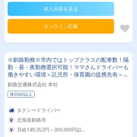
求人内容を見る
オンライン応募
※釧路勤務※市内ではトップクラスの配車数！隔
勤・昼・夜勤務選択可能！ママさんドライバーも
働きやすい環境＜託児所・保育園の提携先有＞未
経験者には給料保証制度も適用◎安心してタクシ
釧路交通株式会社 本社
ー乗務スタート可能！
休日6日以上
タクシードライバー
北海道釧路市
月給149,352円～300,000円以...