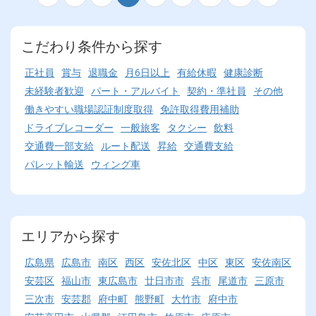
こだわり条件から探す
正社員
賞与
退職金
月6日以上
有給休暇
健康診断
未経験者歓迎
パート・アルバイト
契約・準社員
その他
働きやすい職場認証制度取得
免許取得費用補助
ドライブレコーダー
一般旅客
タクシー
飲料
交通費一部支給
ルート配送
昇給
交通費支給
パレット輸送
ウィング車
エリアから探す
広島県
広島市
南区
西区
安佐北区
中区
東区
安佐南区
安芸区
福山市
東広島市
廿日市市
呉市
尾道市
三原市
三次市
安芸郡
府中町
熊野町
大竹市
府中市