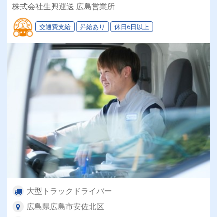
ライフステージに合わせて「選べる働き方」が魅
株式会社生興運送 広島営業所
力の安定企業！
交通費支給
昇給あり
休日6日以上
大型トラックドライバー
広島県広島市安佐北区