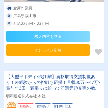
倉庫作業員
広島県福山市
月給22万円～23万円
求人内容を見る
オンライン応募
【大型平ボディ×長距離】資格取得支援制度あ
り！未経験からの挑戦も応援！月収30万〜47万×
賞与年3回！頑張りは給与で即還元◎充実の教育
制度で、一生モノのスキルが身につく！
明和運送株式会社 本社
動画あり
賞与あり
休日8日以上