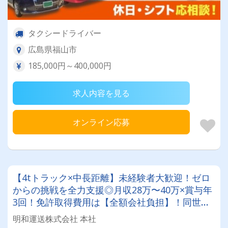
タクシードライバー
広島県福山市
185,000円～400,000円
求人内容を見る
オンライン応募
【4tトラック×中長距離】未経験者大歓迎！ゼロ
からの挑戦を全力支援◎月収28万〜40万×賞与年
3回！免許取得費用は【全額会社負担】！同世代
の仲間と一緒に成長できる！将来を見据えて長く
明和運送株式会社 本社
働ける環境です