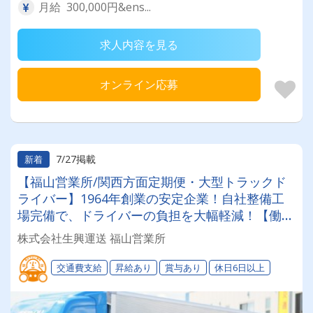
月給 300,000円&ens...
求人内容を見る
オンライン応募
7/27掲載
新着
【福山営業所/関西方面定期便・大型トラックド
ライバー】1964年創業の安定企業！自社整備工
場完備で、ドライバーの負担を大幅軽減！【働き
やすい職場制度＆健康経営優良法人認定企業】無
株式会社生興運送 福山営業所
理なく長期的に働ける環境が自慢です◎
交通費支給
昇給あり
賞与あり
休日6日以上