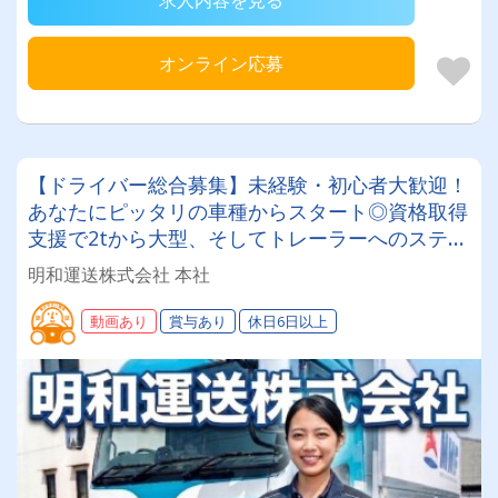
求人内容を見る
オンライン応募
【ドライバー総合募集】未経験・初心者大歓迎！
あなたにピッタリの車種からスタート◎資格取得
支援で2tから大型、そしてトレーラーへのステッ
プアップも可能！10〜30代の若手活躍中！手厚
明和運送株式会社 本社
い教育制度で「プロドライバー」に育てます！
動画あり
賞与あり
休日6日以上