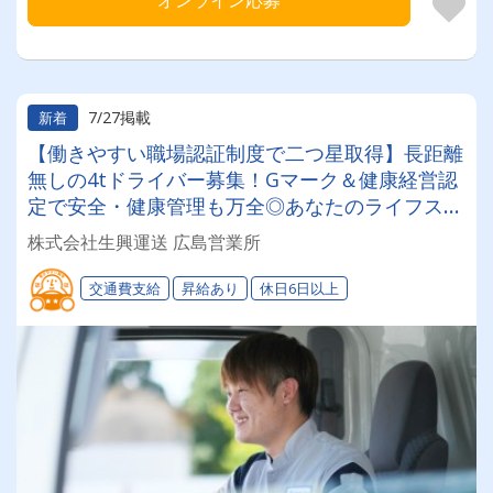
オンライン応募
7/27掲載
新着
【働きやすい職場認証制度で二つ星取得】長距離
無しの4tドライバー募集！Gマーク＆健康経営認
定で安全・健康管理も万全◎あなたのライフステ
ージに合わせて「選べる働き方」が魅力の安定企
株式会社生興運送 広島営業所
業！
交通費支給
昇給あり
休日6日以上