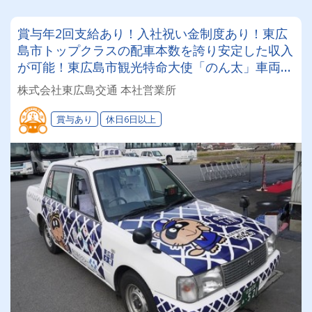
賞与年2回支給あり！入社祝い金制度あり！東広
島市トップクラスの配車本数を誇り安定した収入
が可能！東広島市観光特命大使「のん太」車両あ
り！
株式会社東広島交通 本社営業所
賞与あり
休日6日以上