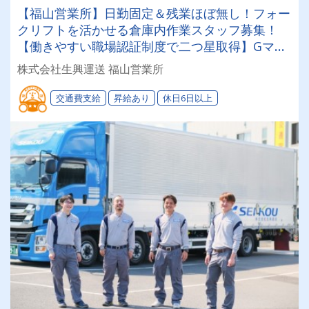
【福山営業所】日勤固定＆残業ほぼ無し！フォー
クリフトを活かせる倉庫内作業スタッフ募集！
【働きやすい職場認証制度で二つ星取得】Gマー
ク＆健康経営認定で安全・健康管理も万全◎あな
株式会社生興運送 福山営業所
たのライフステージに合わせて「選べる働き方」
が魅力の安定企業！
交通費支給
昇給あり
休日6日以上