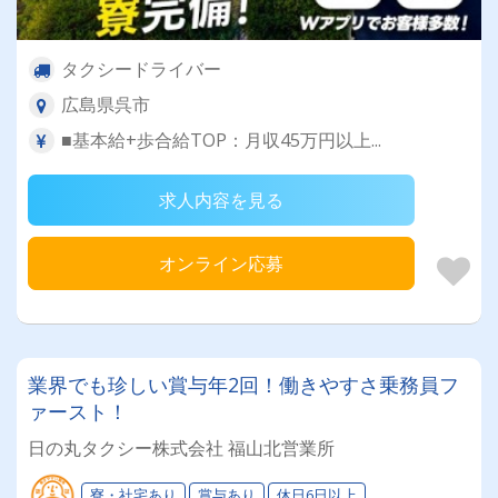
タクシードライバー
広島県呉市
■基本給+歩合給TOP：月収45万円以上...
求人内容を見る
オンライン応募
業界でも珍しい賞与年2回！働きやすさ乗務員フ
ァースト！
日の丸タクシー株式会社 福山北営業所
寮・社宅あり
賞与あり
休日6日以上