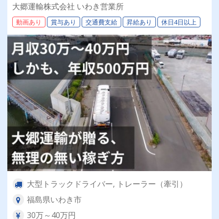
運行メインで毎日帰宅OK◎家族手当・医療保険
大郷運輸株式会社 いわき営業所
など福利厚生も充実！
動画あり
賞与あり
交通費支給
昇給あり
休日4日以上
大型トラックドライバー, トレーラー（牽引）
福島県いわき市
30万～40万円