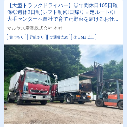
【大型トラックドライバー】◎年間休日105日確
保◎週休2日制(シフト制)◎日帰り固定ルート◎
大手センターへ自社で育てた野菜を届けるお仕
事！☆堆肥づくり、収穫体験作業もあります☆
マルヤス産業株式会社 本社
賞与あり
昇給あり
交通費支給
休日6日以上