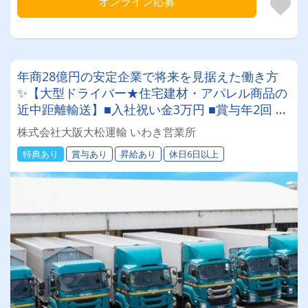
オンライン応募
年商28億円の安定企業で将来を見据えた働き方
✨【大型ドライバー★住宅建材・アパレル商品の
近中距離輸送】■入社祝い金3万円 ■賞与年2回 ■
昇給 ■未経験活躍【週休2日制】【資格取得制
株式会社大阪大松運輸 いわき営業所
度】【日勤】安定した収入・環境を求める方にピ
特典あり
賞与あり
昇給あり
休日6日以上
ッタリな職場です☆彡