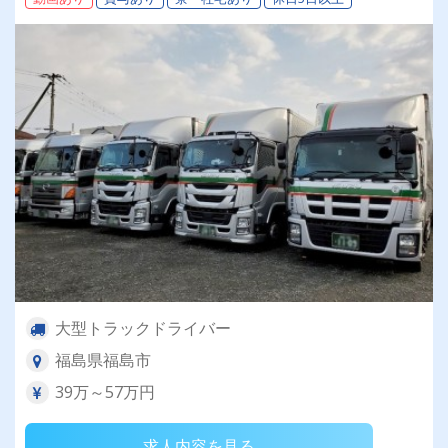
度あり＞
大型トラックドライバー
福島県福島市
39万～57万円
求人内容を見る