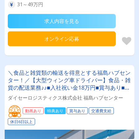
31～49万円
求人内容を見る
オンライン応募
＼食品と雑貨類の輸送を得意とする福島ハブセン
ター！／【大型ウィング車ドライバー】食品・雑
貨の配送業務♪♪■入社祝い金18万円■賞与あり■月
給30万～35万円働きやすい職場認証制度（二つ
ダイセーロジスティクス株式会社 福島ハブセンター
星）取得！安心の充実待遇✨
動画あり
特典あり
賞与あり
交通費支給
休日6日以上