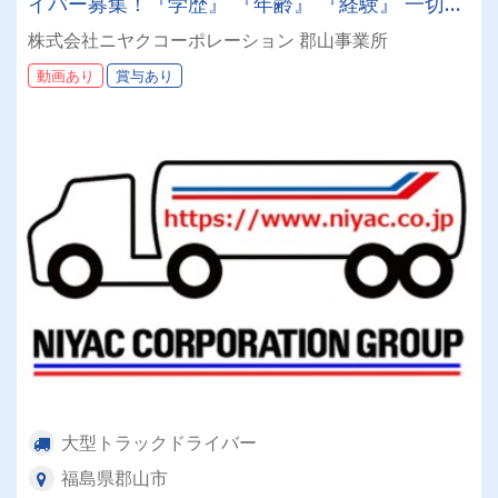
イバー募集！『学歴』 『年齢』 『経験』 一切不
問◎男女問わず活躍できる環境です。
株式会社ニヤクコーポレーション 郡山事業所
動画あり
賞与あり
大型トラックドライバー
福島県郡山市