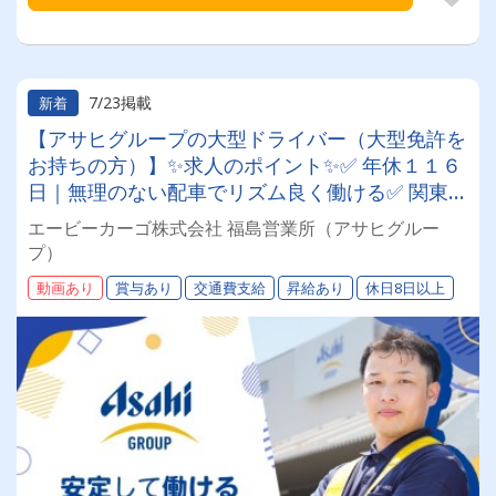
7/23掲載
新着
【アサヒグループの大型ドライバー（大型免許を
お持ちの方）】✨求人のポイント✨✅ 年休１１６
日｜無理のない配車でリズム良く働ける✅ 関東圏
が中心｜１日1～2件の工場・センター間輸送✅
エービーカーゴ株式会社 福島営業所（アサヒグルー
作業負担軽減｜パレット中心だから運転に集中で
プ）
きる✅ 徹底した運管｜デジタコ×動態管理で安全
動画あり
賞与あり
交通費支給
昇給あり
休日8日以上
を第一に✅ 大手グループ｜福利厚生の充実、退職
金や賞与あり