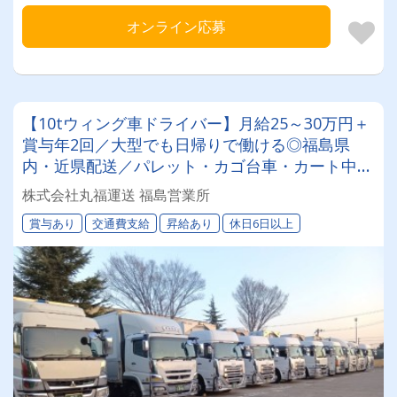
オンライン応募
【10tウィング車ドライバー】月給25～30万円＋
賞与年2回／大型でも日帰りで働ける◎福島県
内・近県配送／パレット・カゴ台車・カート中心
で負担少なめ◎将来は運行管理・所長も目指せる
株式会社丸福運送 福島営業所
キャリア設計あり
賞与あり
交通費支給
昇給あり
休日6日以上