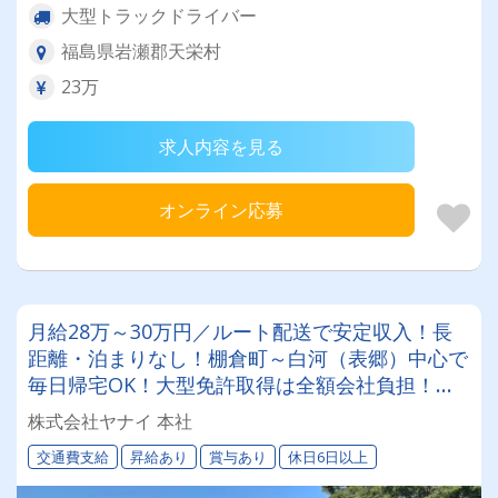
大型トラックドライバー
福島県岩瀬郡天栄村
23万
求人内容を見る
オンライン応募
月給28万～30万円／ルート配送で安定収入！長
距離・泊まりなし！棚倉町～白河（表郷）中心で
毎日帰宅OK！大型免許取得は全額会社負担！未
経験でも1～2ヶ月で独り立ち目安
株式会社ヤナイ 本社
交通費支給
昇給あり
賞与あり
休日6日以上