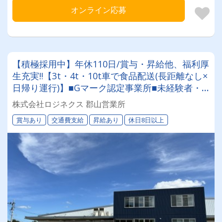
オンライン応募
【積極採用中】年休110日/賞与・昇給他、福利厚
生充実‼【3t・4t・10t車で食品配送(長距離なし×
日帰り運行)】■Gマーク認定事業所■未経験者・
経験者共に大歓迎■手厚い研修■資格取得制度(大
株式会社ロジネクス 郡山営業所
型取得実績有)
賞与あり
交通費支給
昇給あり
休日8日以上