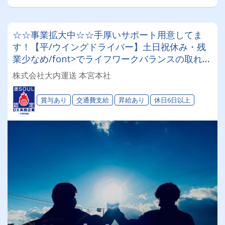
☆☆事業拡大中☆☆手厚いサポート用意してま
す！【平/ウイングドライバー】土日祝休み・残
業少なめ/font>でライフワークバランスの取れた
働き方【手当/福利厚生がとにかく充実！！】賞
株式会社大内運送 本宮本社
与｜昇給｜免許取得制度｜他にも数多くありま
す！【未経験歓迎】応募資格は普通免許のみ！工
賞与あり
交通費支給
昇給あり
休日6日以上
業用資材ならびに住宅資材等配送