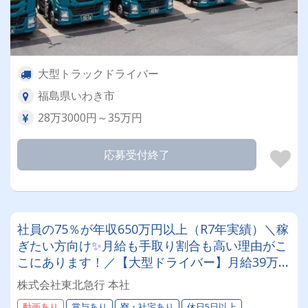
大型トラックドライバー
福島県いわき市
28万3000円～35万円
応募受付終了
社員の75％が年収650万円以上（R7年実績）＼稼
ぎたい方向け✨月給も手取り割合も高い理由がこ
こにあります！／【大型ドライバー】月給39万～
57万円！未経験者歓迎、普通免許さえあれば応募
株式会社東北急行 本社
OK！＜遠方の方も安心の寮完備＆手厚い保険制
動画あり
賞与あり
寮・社宅あり
休日5日以上