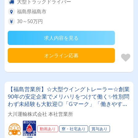
大型トラックドライバー
福島県福島市
30～50万円
求人内容を見る
オンライン応募
【福島営業所】☆大型ウイングトレーラー☆創業
90年の安定企業でメリハリをつけて働く✨性別問
わず未経験も大歓迎◎「Gマーク」「働きやすい
職場認証制度」取得済み★入社祝い金や表彰制度
大川運輸株式会社 本社営業所
など福利厚生も充実♪♪
動画あり
寮・社宅あり
賞与あり