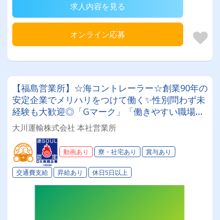
求人内容を見る
オンライン応募
【福島営業所】☆海コントレーラー☆創業90年の
安定企業でメリハリをつけて働く✨性別問わず未
経験も大歓迎◎「Gマーク」「働きやすい職場認
証制度」取得済み★入社祝い金や表彰制度など福
大川運輸株式会社 本社営業所
利厚生も充実♪♪
動画あり
寮・社宅あり
賞与あり
交通費支給
昇給あり
休日5日以上