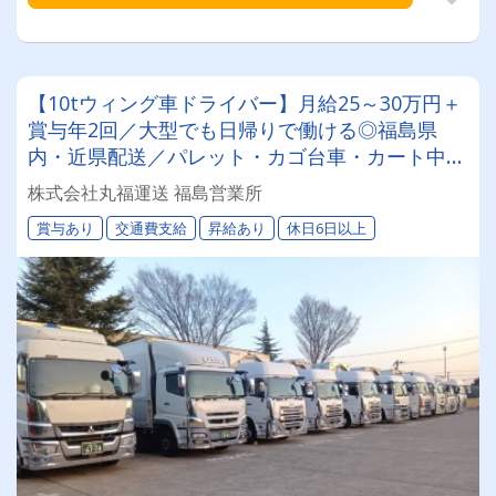
【10tウィング車ドライバー】月給25～30万円＋
賞与年2回／大型でも日帰りで働ける◎福島県
内・近県配送／パレット・カゴ台車・カート中心
で負担少なめ◎将来は運行管理・所長も目指せる
株式会社丸福運送 福島営業所
キャリア設計あり
賞与あり
交通費支給
昇給あり
休日6日以上