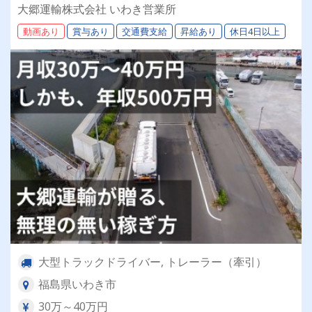
運行メインで毎日帰宅OK◎家族手当・医療保険
大郷運輸株式会社 いわき営業所
など福利厚生も充実！
動画あり
賞与あり
交通費支給
昇給あり
休日4日以上
大型トラックドライバー, トレーラー（牽引）
福島県いわき市
30万～40万円