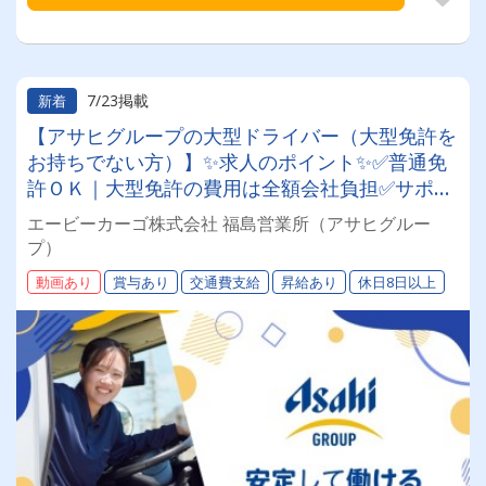
7/23掲載
新着
【アサヒグループの大型ドライバー（大型免許を
お持ちでない方）】✨求人のポイント✨✅普通免
許ＯＫ｜大型免許の費用は全額会社負担✅サポー
ト充実｜３ステップでプロのドライバーへ✅年休
エービーカーゴ株式会社 福島営業所（アサヒグルー
１１６日｜ワークライフバランス良い環境✅大手
プ）
グループ｜待遇の充実、退職金や賞与あり✅安定
動画あり
賞与あり
交通費支給
昇給あり
休日8日以上
した勤務｜グループ内外の業務を幅広く展開