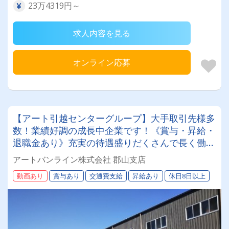
23万4319円～
求人内容を見る
オンライン応募
【アート引越センターグループ】大手取引先様多
数！業績好調の成長中企業です！《賞与・昇給・
退職金あり》充実の待遇盛りだくさんで長く働け
ます！《大型ドライバー》★未経験ＯＫ★仕事と
アートバンライン株式会社 郡山支店
プライベートの両立が叶う環境です♪【紹介者制
動画あり
賞与あり
交通費支給
昇給あり
休日8日以上
度あり！】