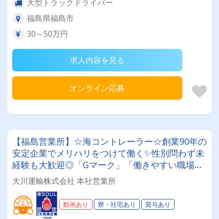
大型トラックドライバー
福島県福島市
30～50万円
求人内容を見る
オンライン応募
【福島営業所】☆海コントレーラー☆創業90年の
安定企業でメリハリをつけて働く✨性別問わず未
経験も大歓迎◎「Gマーク」「働きやすい職場認
証制度」取得済み★入社祝い金や表彰制度など福
大川運輸株式会社 本社営業所
利厚生も充実♪♪
動画あり
寮・社宅あり
賞与あり