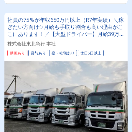
社員の75％が年収650万円以上（R7年実績）＼稼
ぎたい方向け✨月給も手取り割合も高い理由がこ
こにあります！／【大型ドライバー】月給39万～
57万円！未経験者歓迎、普通免許さえあれば応募
株式会社東北急行 本社
OK！＜遠方の方も安心の寮完備＆手厚い保険制
動画あり
賞与あり
寮・社宅あり
休日5日以上
度あり＞