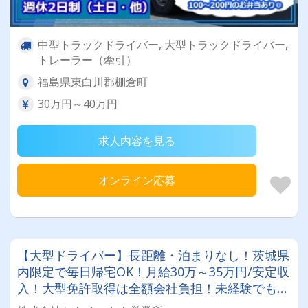
中型トラックドライバー, 大型トラックドライバー,
トレーラー（牽引）
福島県東白川郡棚倉町
30万円～40万円
求人内容を見る
オンライン応募
【大型ドライバー】長距離・泊まりなし！茨城県
内限定で毎日帰宅OK！月給30万～35万円/安定収
入！大型免許取得は全額会社負担！未経験でも1
～2ヶ月で独り立ち目安◎