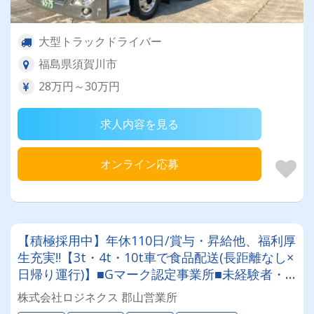
大型トラックドライバー
福島県須賀川市
28万円～30万円
求人内容を見る
オンライン応募
【積極採用中】年休110日/賞与・昇給他、福利厚
生充実‼【3t・4t・10t車で食品配送(長距離なし×
日帰り運行)】■Gマーク認定事業所■未経験者・
経験者共に大歓迎■手厚い研修■資格取得制度(大
株式会社ロジネクス 郡山営業所
型取得実績有)