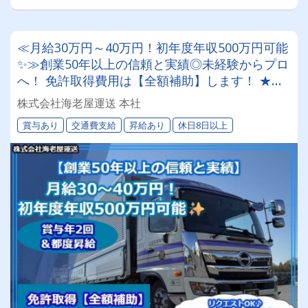
≪月給30万円～40万円！初年度年収500万円可能
✨≫創業50年以上の信頼と実績◎未経験からプロ
へ！ 免許取得費用は【全額補助】します！ ★リ
クエストOKの100～200円のお弁当あり★賞与年
株式会社海老屋運送 本社
2回＆都度昇給で頑張りを評価！★週休2日制（土
賞与あり
交通費支給
昇給あり
休日8日以上
日・他）でプライベートも充実◎