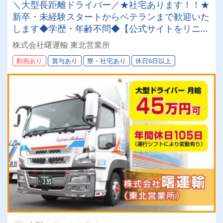
＼大型長距離ドライバー／★社宅あります！！★
新卒・未経験スタートからベテランまで歓迎いた
します◆学歴・年齢不問◆【公式サイトをリニュ
ーアルいたしました！要チェック☆】
株式会社曙運輸 東北営業所
動画あり
賞与あり
寮・社宅あり
休日6日以上