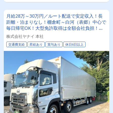
月給28万～30万円／ルート配送で安定収入！長
距離・泊まりなし！棚倉町～白河（表郷）中心で
毎日帰宅OK！大型免許取得は全額会社負担！未
経験でも1～2ヶ月で独り立ち目安
株式会社ヤナイ 本社
交通費支給
昇給あり
賞与あり
休日6日以上