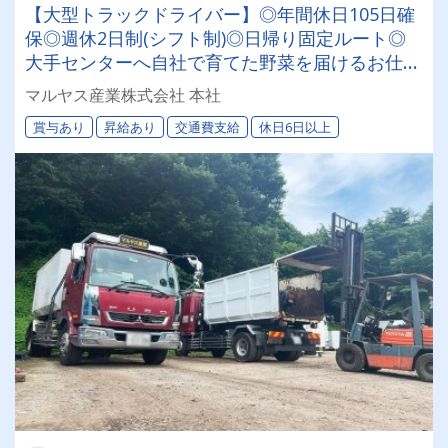
【大型トラックドライバー】◎年間休日105日確
保◎週休2日制(シフト制)◎日帰り固定ルート◎
大手センターへ自社で育てた野菜を届けるお仕
事！☆堆肥づくり、収穫体験作業もあります☆
マルヤス産業株式会社 本社
賞与あり
昇給あり
交通費支給
休日6日以上