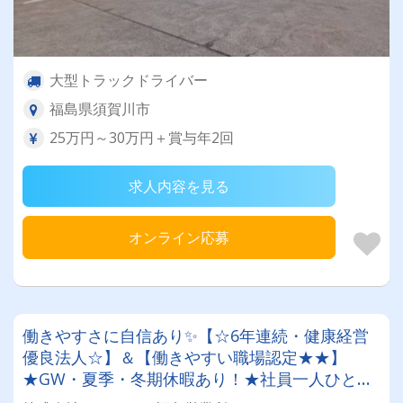
大型トラックドライバー
福島県須賀川市
25万円～30万円＋賞与年2回
求人内容を見る
オンライン応募
働きやすさに自信あり✨【☆6年連続・健康経営
優良法人☆】＆【働きやすい職場認定★★】
★GW・夏季・冬期休暇あり！★社員一人ひとり
を大切にする昭和34年設立の安定企業！＜経験者