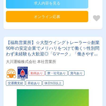
求人内容を見る
オンライン応募
【福島営業所】☆大型ウイングトレーラー☆創業
90年の安定企業でメリハリをつけて働く✨性別問
わず未経験も大歓迎◎「Gマーク」「働きやすい
職場認証制度」取得済み★入社祝い金や表彰制度
大川運輸株式会社 本社営業所
など福利厚生も充実♪♪
動画あり
寮・社宅あり
賞与あり
交通費支給
昇給あり
休日5日以上