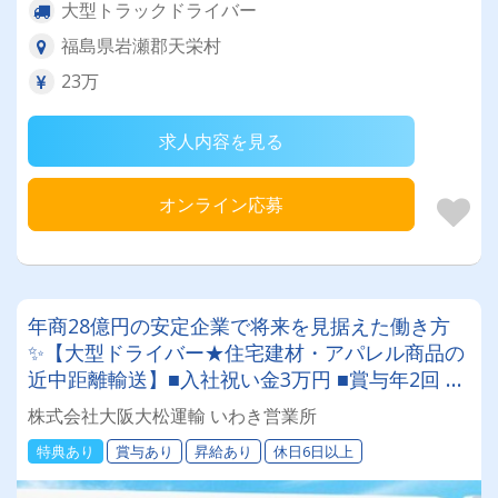
大型トラックドライバー
福島県岩瀬郡天栄村
23万
求人内容を見る
オンライン応募
年商28億円の安定企業で将来を見据えた働き方
✨【大型ドライバー★住宅建材・アパレル商品の
近中距離輸送】■入社祝い金3万円 ■賞与年2回 ■
昇給 ■未経験活躍【週休2日制】【資格取得制
株式会社大阪大松運輸 いわき営業所
度】【日勤】安定した収入・環境を求める方にピ
特典あり
賞与あり
昇給あり
休日6日以上
ッタリな職場です☆彡