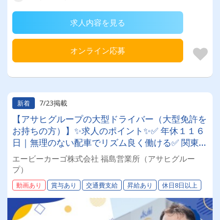
求人内容を見る
オンライン応募
7/23掲載
新着
【アサヒグループの大型ドライバー（大型免許を
お持ちの方）】✨求人のポイント✨✅ 年休１１６
日｜無理のない配車でリズム良く働ける✅ 関東圏
が中心｜１日1～2件の工場・センター間輸送✅
エービーカーゴ株式会社 福島営業所（アサヒグルー
作業負担軽減｜パレット中心だから運転に集中で
プ）
きる✅ 徹底した運管｜デジタコ×動態管理で安全
動画あり
賞与あり
交通費支給
昇給あり
休日8日以上
を第一に✅ 大手グループ｜福利厚生の充実、退職
金や賞与あり