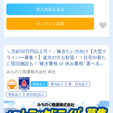
求人内容を見る
オンライン応募
＼月給50万円以上可！╱稼ぎたい方向け【大型ド
ライバー募集！】遠方の方も歓迎！！社宅や新た
に宿泊施設も！“稼ぎ重視 or 休み重視” 選べる働
き方！＜入社祝い金15万円＞おかげさまで50週
みちのく陸運株式会社 本社
年を迎えました✨
特典あり
賞与あり
寮・社宅あり
昇給あり
休日8日以上