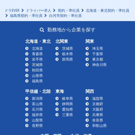
ドラEVER
ドライバー求人
契約・準社員
北海道・東北契約・準社員
福島県契約・準社員
白河市契約・準社員
勤務地から企業を探す
北海道・東北
北関東
関東
北海道
茨城県
埼玉県
青森県
栃木県
千葉県
岩手県
群馬県
東京都
宮城県
神奈川県
秋田県
山形県
福島県
甲信越・北陸
東海
関西
新潟県
岐阜県
滋賀県
富山県
静岡県
京都府
石川県
愛知県
大阪府
福井県
三重県
兵庫県
山梨県
奈良県
長野県
和歌山県