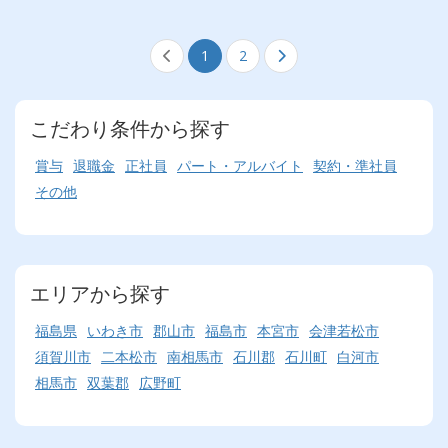
1
2
こだわり条件から探す
賞与
退職金
正社員
パート・アルバイト
契約・準社員
その他
エリアから探す
福島県
いわき市
郡山市
福島市
本宮市
会津若松市
須賀川市
二本松市
南相馬市
石川郡
石川町
白河市
相馬市
双葉郡
広野町