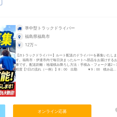
準中型トラックドライバー
福島県福島市
12万～
【2tトラックドライバー】ルート配送のドライバーを募集いたしま
す。福島市・伊達市内で毎日決まったルートへ部品をお届けする
事です。配送距離：地場積み降ろし方法：手積み・フォーク週2～
程度【1日の流れ（一例）】8：00 出勤 ▼9：00 積み込
み ▼9：30 出発 ▼福島市・伊達市 ▼12：00 
昼 ▼13：30 出発 ▼福島市・伊達市 ▼17：00
社
オンライン応募