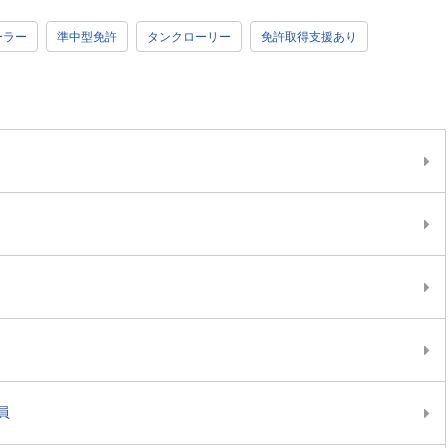
ーラー
準中型免許
タンクローリー
免許取得支援あり
員