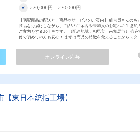
270,000円～270,000円
【宅配商品の配送と、商品やサービスのご案内】 組合員さんのも
商品をお届けしながら、 商品のご案内や未加入のお宅への生協加
ご案内をするお仕事です。 （配達地域：相馬市・南相馬市） ◎充
修で初めての方も安心！ まずは商品の特徴を覚えることからスタ
します。 その後、先輩スタッフと一緒に業務開始！ 頼りになる先
ちが、きちんとフォローしますのでご安心下さい ね。 変更の範囲：な
し 試用期間あり ３ヶ月
オンライン応募
市【東日本統括工場】