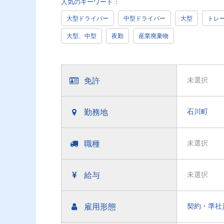
人気のキーワード：
大型ドライバー
中型ドライバー
大型
トレ
大型、中型
夜勤
産業廃棄物
免許
未選択
勤務地
石川町
職種
未選択
給与
未選択
雇用形態
契約・準社