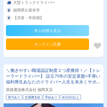
大型トラックドライバー
福岡県久留米市
【月収・年収例】
求人内容を見る
オンライン応募
＼働きやすい職場認証制度２つ星獲得！／【トレ
ーラードライバー】 設立75年の安定基盤×手厚い
福利厚生あなたのドライバー人生を末永くサポー
トします。大型やけん引の資格取得制度あり！普
筑後運送株式会社 福岡支店
通免許があれば応募できます♪
賞与あり
交通費支給
昇給あり
休日6日以上