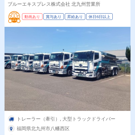
できる環境です◎運行管理も徹底！無理な運行は
ブルーエキスプレス株式会社 北九州営業所
無く、週休二日制でしっかり休める♪
動画あり
賞与あり
昇給あり
休日6日以上
トレーラー（牽引）, 大型トラックドライバー
福岡県北九州市八幡西区