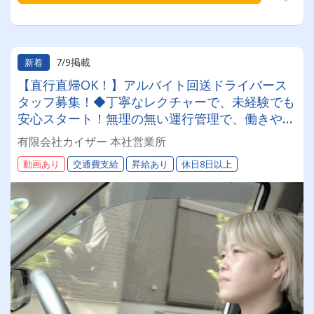
7/9掲載
新着
【直行直帰OK！】アルバイト回送ドライバース
タッフ募集！◆丁寧なレクチャーで、未経験でも
安心スタート！無理の無い運行管理で、働きやす
さ抜群！
有限会社カイザー 本社営業所
動画あり
交通費支給
昇給あり
休日8日以上