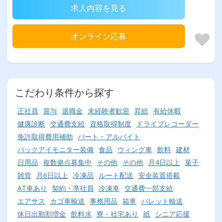
求人内容を見る
オンライン応募
こだわり条件から探す
正社員
賞与
退職金
未経験者歓迎
昇給
有給休暇
健康診断
交通費支給
資格取得制度
ドライブレコーダー
免許取得費用補助
パート・アルバイト
バックアイモニター装備
食品
ウィング車
飲料
建材
日用品
複数拠点募集中
その他
その他
月4日以上
菓子
雑貨
月6日以上
冷凍品
ルート配送
安全装置搭載
AT車あり
契約・準社員
冷凍車
交通費一部支給
エアサス
カゴ車輸送
事務用品
箱車
パレット輸送
休日出勤割増金
飲料水
寮・社宅あり
紙
シニア応援