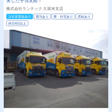
実した手当支給！
株式会社ランテック 久留米支店
入社支度金あり
賞与あり
寮・社宅あり
昇給あり
休日8日以上