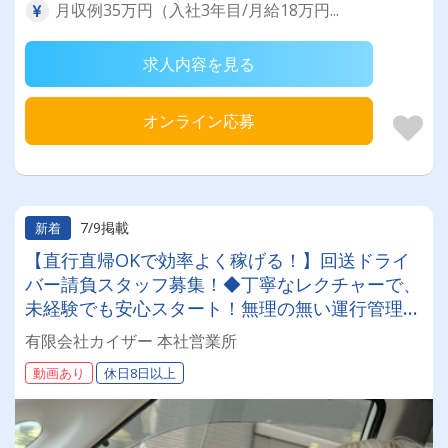
月収例35万円（入社3年目/月給18万円...
求人内容を見る
オンライン応募
7/9掲載
新着
【直行直帰OKで効率よく稼げる！】回送ドライ
バー請負スタッフ募集！◆丁寧なレクチャーで、
未経験でも安心スタート！無理の無い運行管理
で、働きやすさ抜群！
有限会社カイザー 本社営業所
動画あり
休日8日以上