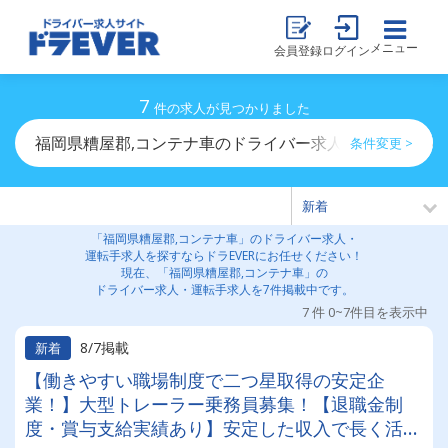
メニュー
会員登録
ログイン
7
件の求人が見つかりました
福岡県糟屋郡,コンテナ車のドライバー求人・運転手求人
条件変更 >
「福岡県糟屋郡,コンテナ車」のドライバー求人・
運転手求人を探すならドラEVERにお任せください！
現在、「福岡県糟屋郡,コンテナ車」の
ドライバー求人・運転手求人を7件掲載中です。
7 件 0~7件目を表示中
8/7掲載
新着
【働きやすい職場制度で二つ星取得の安定企
業！】大型トレーラー乗務員募集！【退職金制
度・賞与支給実績あり】安定した収入で長く活躍