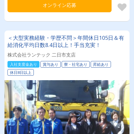
オンライン応募
＜大型実務経験・学歴不問＞年間休日105日＆有
給消化平均日数8.4日以上！手当充実！
株式会社ランテック 二日市支店
入社支度金あり
賞与あり
寮・社宅あり
昇給あり
休日8日以上