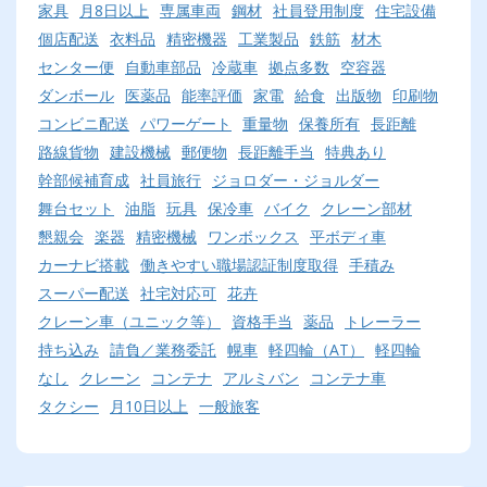
家具
月8日以上
専属車両
鋼材
社員登用制度
住宅設備
個店配送
衣料品
精密機器
工業製品
鉄筋
材木
センター便
自動車部品
冷蔵車
拠点多数
空容器
ダンボール
医薬品
能率評価
家電
給食
出版物
印刷物
コンビニ配送
パワーゲート
重量物
保養所有
長距離
路線貨物
建設機械
郵便物
長距離手当
特典あり
幹部候補育成
社員旅行
ジョロダー・ジョルダー
舞台セット
油脂
玩具
保冷車
バイク
クレーン部材
懇親会
楽器
精密機械
ワンボックス
平ボディ車
カーナビ搭載
働きやすい職場認証制度取得
手積み
スーパー配送
社宅対応可
花卉
クレーン車（ユニック等）
資格手当
薬品
トレーラー
持ち込み
請負／業務委託
幌車
軽四輪（AT）
軽四輪
なし
クレーン
コンテナ
アルミバン
コンテナ車
タクシー
月10日以上
一般旅客