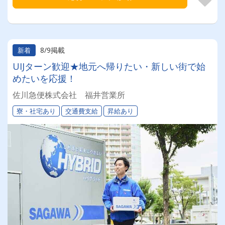
8/9掲載
新着
UIJターン歓迎★地元へ帰りたい・新しい街で始
めたいを応援！
佐川急便株式会社 福井営業所
寮・社宅あり
交通費支給
昇給あり