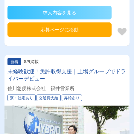
求人内容を見る
応募ページに移動
8/9掲載
新着
未経験歓迎！免許取得支援｜上場グループでドラ
イバーデビュー
佐川急便株式会社 福井営業所
寮・社宅あり
交通費支給
昇給あり