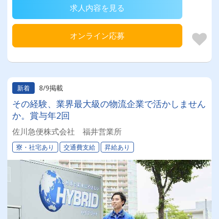
求人内容を見る
オンライン応募
8/9掲載
新着
その経験、業界最大級の物流企業で活かしません
か。賞与年2回
佐川急便株式会社 福井営業所
寮・社宅あり
交通費支給
昇給あり