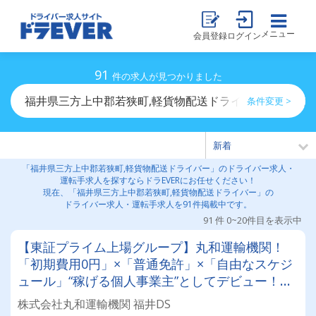
メニュー
会員登録
ログイン
91
件の求人が見つかりました
福井県三方上中郡若狭町,軽貨物配送ドライバーのドライ
条件変更 >
「福井県三方上中郡若狭町,軽貨物配送ドライバー」のドライバー求人・
運転手求人を探すならドラEVERにお任せください！
現在、「福井県三方上中郡若狭町,軽貨物配送ドライバー」の
ドライバー求人・運転手求人を91件掲載中です。
91 件 0~20件目を表示中
【東証プライム上場グループ】丸和運輸機関！
「初期費用0円」×「普通免許」×「自由なスケジ
ュール」“稼げる個人事業主”としてデビュー！確
定申告など充実のサポート体制も♪
株式会社丸和運輸機関 福井DS