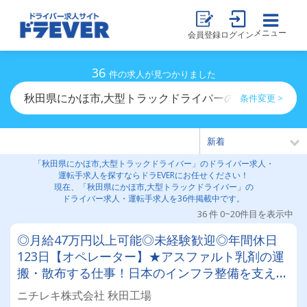
メニュー
会員登録
ログイン
36
件の求人が見つかりました
秋田県にかほ市,大型トラックドライバーのドライバー求
条件変更 >
「秋田県にかほ市,大型トラックドライバー」のドライバー求人・
運転手求人を探すならドラEVERにお任せください！
現在、「秋田県にかほ市,大型トラックドライバー」の
ドライバー求人・運転手求人を36件掲載中です。
36 件 0~20件目を表示中
◎月給47万円以上可能◎未経験歓迎◎年間休日
123日【オペレーター】★アスファルト乳剤の運
搬・散布する仕事！日本のインフラ整備を支える
やりがいアリ！！
ニチレキ株式会社 秋田工場