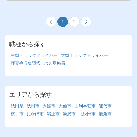
1
2
職種から探す
中型トラックドライバー
大型トラックドライバー
廃棄物収集運搬
バス乗務員
エリアから探す
秋田県
秋田市
大館市
大仙市
由利本荘市
能代市
横手市
にかほ市
潟上市
湯沢市
北秋田市
鹿角市