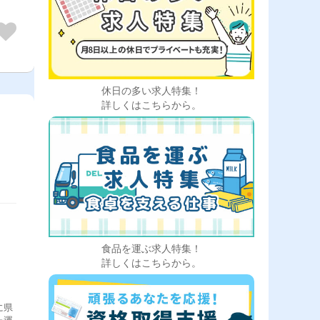
ォー
ち
しま
休日の多い求人特集！
詳しくはこちらから。
食品を運ぶ求人特集！
詳しくはこちらから。
に県
た運