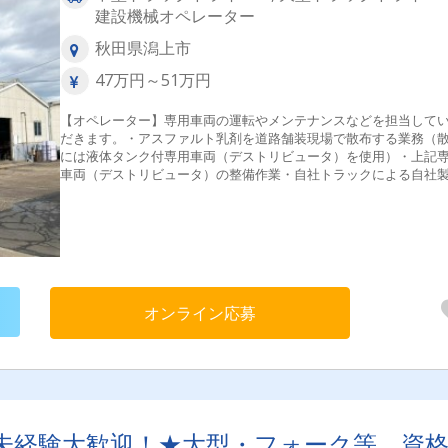
建設機械オペレーター
秋田県潟上市
47万円～51万円
【オペレーター】専用車両の運転やメンテナンスなどを担当して
だきます。・アスファルト乳剤を道路舗装現場で散布する業務（
には液体タンク付専用車両（デストリビュータ）を使用）・上記
車両（デストリビュータ）の整備作業・自社トラックによる自社
の配達[配送エリア]主に秋田県 その他、隣接県（岩手県
青森県など）への応援があります。[配送件数]1日1～2件■1日の流
業所に出勤 ↓車両点検・アスファルト乳剤積込 ↓道路舗装
に移動・現場待機 ↓現場でアスファルト乳剤散布 ↓お昼 
同じ現場で待機・アスファルト乳剤散布再開 ↓営業所帰社、ア
ァルト乳剤積み下ろし・車両整備 ↓退勤就業時間は担当する現
より変更する場合があります。夜間現場への配送業務もあります
オンライン応募
未経験大歓迎！★大型・フォーク等、資