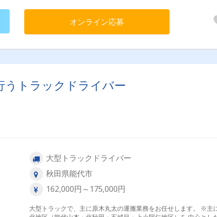
て安全に行うことが多いです。 積み下ろし：工場に戻ったら、フ
クリフトやマグネットクレーンを使って降ろします。 ★お仕事の管理
オンライン応募
はスマホでするので、業務効率も良い職場♪ ★実務経験ある方はも
ろん大歓迎ですが、未経験でもOKです♪ ★資格取得は会社が応援
す！ 「環境問題」と「地域課題」の解決に、一緒に取り組みましょ
う！
行うトラックドライバー
大型トラックドライバー
秋田県能代市
162,000円～175,000円
大型トラックで、主に原木丸太の運搬業務をお任せします。 ※主
北地区（能代山本・北秋田・五城目・上小阿仁地区）を 中心とし