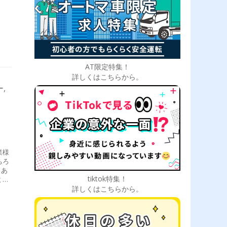
AT限定特集！
詳しくはこちらから。
,
業様
ちろ
もあ
tiktok特集！
ミな
詳しくはこちらから。
 運
用し