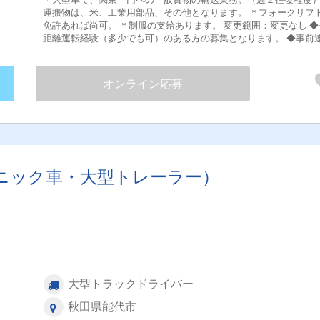
運搬物は、米、工業用部品、その他となります。 ＊フォークリフ
免許あれば尚可。 ＊制服の支給あります。 変更範囲：変更なし ◆長
距離運転経験（多少でも可）のある方の募集となります。 ◆事前連絡
のうえ、応募前の見学可能です。 試用期間あり ３ヶ月
オンライン応募
ニック車・大型トレーラー）
大型トラックドライバー
秋田県能代市