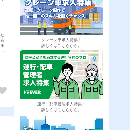
いた
クレーン車求人特集！
散布
詳しくはこちらから。
専用
製品
、
れ営
現場
↓
スフ
場に
。
運行・配車管理求人特集！
詳しくはこちらから。
格