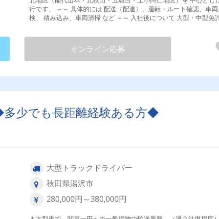
行です。 ～～ 具体的には 配送（配達）、運転・ルート確認、車両
検、 積み込み、車両清掃 など ～～ 入社後について 大型・中型免
お持ちでない方は、免許取得までトラック同乗に よる積み下ろし
や車両点検補助、現場の下見などの軽作業を お任せします。 未経
方は、平ボディ車での製材・コンクリート製品の運搬から スター
オンライン応募
「働き方改革関連認定企業」 変更範囲：変更なし 試用期間あり 試用
期間６ヶ月あります
◆多少でも長距離経験ある方◆
大型トラックドライバー
秋田県湯沢市
280,000円～380,000円
＊大型車で、関東一円への一般貨物の輸送業務。（週２往復程度）