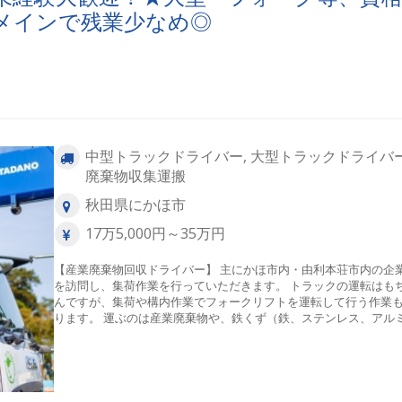
メインで残業少なめ◎
中型トラックドライバー, 大型トラックドライバー
廃棄物収集運搬
秋田県にかほ市
17万5,000円～35万円
【産業廃棄物回収ドライバー】 主にかほ市内・由利本荘市内の企
を訪問し、集荷作業を行っていただきます。 トラックの運転はも
んですが、集荷や構内作業でフォークリフトを運転して行う作業
ります。 運ぶのは産業廃棄物や、鉄くず（鉄、ステンレス、アル
ど）、切粉といった資源となるものを回収します。 ［運転するトラッ
クたち］ 4tトラック、中型ユニック、アームロール式ヒアブなど、
ぶものによって色々なトラックに乗っていただきます！ ［エリア］ 主
ににかほ市内、由利本荘市内です。 ［件数］ 5件程度／日 ［積み下ろ
し］ 積み込み：手作業もありますが、ユニック（クレーン）を使