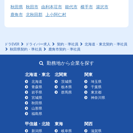
秋田県
秋田市
由利本荘市
能代市
横手市
湯沢市
鹿角市
北秋田郡
上小阿仁村
ドラEVER
ドライバー求人
契約・準社員
北海道・東北契約・準社員
秋田県契約・準社員
鹿角市契約・準社員
勤務地から企業を探す
北海道・東北
北関東
関東
北海道
茨城県
埼玉県
青森県
栃木県
千葉県
岩手県
群馬県
東京都
宮城県
神奈川県
秋田県
山形県
福島県
甲信越・北陸
東海
関西
新潟県
岐阜県
滋賀県