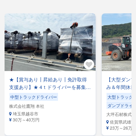
★【賞与あり┃昇給あり┃免許取得
【大型ダンプ
支援あり】★ 4ｔドライバーを募集中
み＆年間休日
♪鋼材運搬等のフリー便のお仕事で
充実！【手作
中型トラックドライバー
大型トラック
す！◎夜勤ナシ◎稼げる・プライベ
シ】ショベル
ダンプドライ
株式会社鷹翔 本社
ートも充実可◎手積み手降ろしナシ
【自社専属便
埼玉県越谷市
大坪石材株式会
◎福利厚生が充実◎未経験者歓迎◎
きる環境です
30万～40万円
佐賀県武雄市
経験者優遇
23万～26万