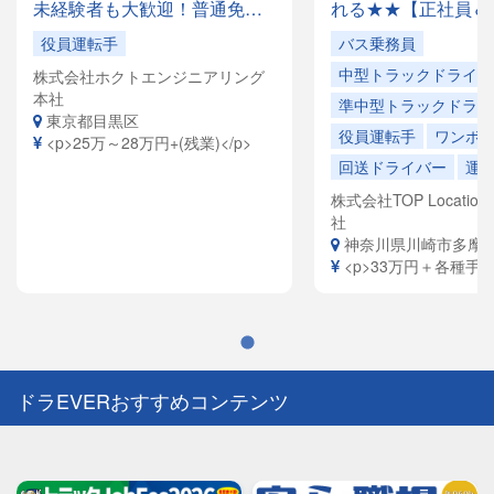
未経験者も大歓迎！普通免許
れる★★【正社員＆
があれば応募OK✨月収28万円
でドライバー大量募
役員運転手
バス乗務員
以上も可能！創業35年の安定
容は全国各地を回る
中型トラックドライバ
株式会社ホクトエンジニアリング
企業で、「快適な空間」を提
ドライバーや、VIP
本社
供するお仕事です。
ヤードライバーなど
準中型トラックドライ
東京都目黒区
員寮完備！引越祝金
役員運転手
ワンボ
<p>25万～28万円+(残業)</p>
給（規定有）ありま
回送ドライバー
運
株式会社TOP Location S
社
神奈川県川崎市多摩
<p>33万円＋各種手当<
ドラEVERおすすめコンテンツ