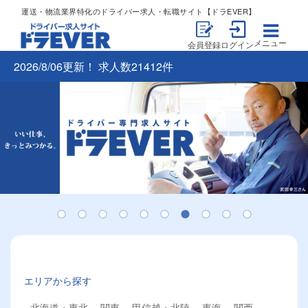
運送・物流業界特化のドライバー求人・転職サイト【ドラEVER】
メニュー
会員登録
ログイン
2026/8/06更新！ 求人数21412件
エリアから探す
北海道・東北
関東
甲信越・北陸
東海
関西