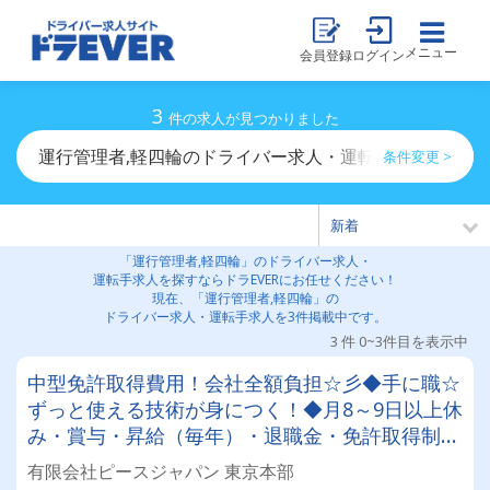
メニュー
会員登録
ログイン
3
件の求人が見つかりました
運行管理者,軽四輪のドライバー求人・運転手求人一覧
条件変更 >
「運行管理者,軽四輪」のドライバー求人・
運転手求人を探すならドラEVERにお任せください！
現在、「運行管理者,軽四輪」の
ドライバー求人・運転手求人を3件掲載中です。
3 件 0~3件目を表示中
中型免許取得費用！会社全額負担☆彡◆手に職☆
ずっと使える技術が身につく！◆月8～9日以上休
み・賞与・昇給（毎年）・退職金・免許取得制度
や各種豊富な手当も充実♪月収30万～45万円♪未
有限会社ピースジャパン 東京本部
経験スタートOK！！！