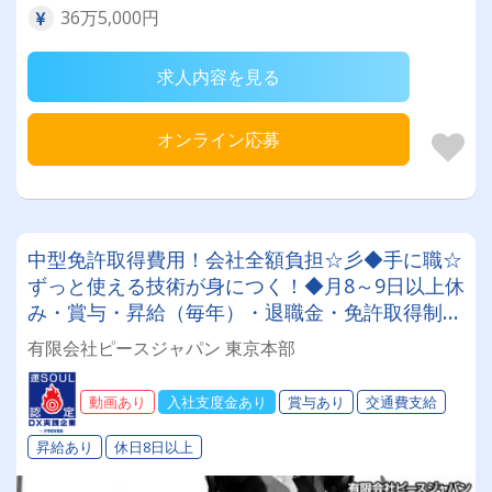
36万5,000円
求人内容を見る
オンライン応募
中型免許取得費用！会社全額負担☆彡◆手に職☆
ずっと使える技術が身につく！◆月8～9日以上休
み・賞与・昇給（毎年）・退職金・免許取得制度
や各種豊富な手当も充実♪月収30万～45万円♪未
有限会社ピースジャパン 東京本部
経験スタートOK！！！
動画あり
入社支度金あり
賞与あり
交通費支給
昇給あり
休日8日以上