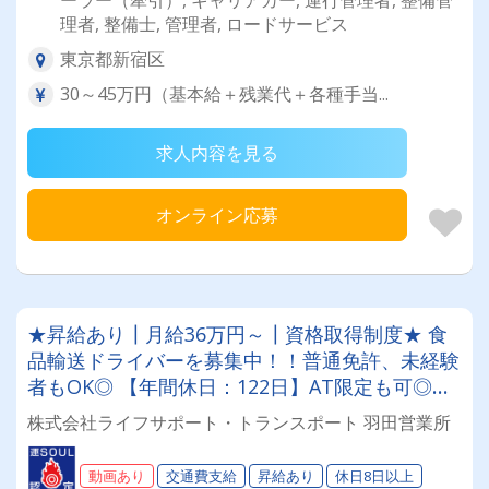
ーラー（牽引）, キャリアカー, 運行管理者, 整備管
理者, 整備士, 管理者, ロードサービス
東京都新宿区
30～45万円（基本給＋残業代＋各種手当...
求人内容を見る
オンライン応募
★昇給あり┃月給36万円～┃資格取得制度★ 食
品輸送ドライバーを募集中！！普通免許、未経験
者もOK◎ 【年間休日：122日】AT限定も可◎ス
キルアップ応援します◎設立したばかりのフレッ
株式会社ライフサポート・トランスポート 羽田営業所
シュ企業です！
動画あり
交通費支給
昇給あり
休日8日以上