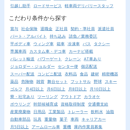
引越し助手
ロードサービス
軽車両デリバリースタッフ
こだわり条件から探す
賞与
社会保険
退職金
正社員
契約・準社員
派遣社員
パート・アルバイト
持ち込み
請負／業務委託
平ボディ車
ウィング車
箱車
冷凍車
バス
タクシー
専属車両
カスタム車・デコ車
カーナビ搭載
パレット輸送
パワーゲート
クレーン
AT車あり
ジョロダー・ジョルダー
センター便
個店配送
スーパー配送
コンビニ配送
衣料品
食品
建材
精密機器
薬品
危険物
雑貨
舞台セット
フットサル
野球
スキー
ゴルフ
月4日以上
月6日以上
月8日以上
月10日以上
寮・社宅あり
ツーリング
アウトドア
カラオケ
ボウリング
幹部候補育成
資格取得制度
交通費支給
産業廃棄物
日用品
工業製品
トレーラー
飲料水
油脂
自動車部品
玩具
重量物
菓子
車両
キャリアカー
月5日以上
アームロール車
重機
庫内作業員募集