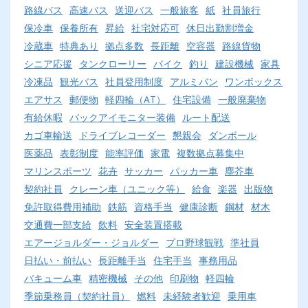
路線バス
高速バス
送迎バス
一般旅客
紙
社員旅行
保冷車
保養所有
昇給
社宅対応可
休日出勤割増金
冷蔵車
特典あり
拠点多数
長距離
空容器
路線貨物
シニア応援
タンクローリー
バイク
釣り
建設機械
家具
冷凍品
観光バス
社員登用制度
アルミバン
ワンボックス
エアサス
郵便物
軽四輪（AT）
住宅設備
一般廃棄物
有給休暇
バックアイモニター装備
ルート配送
カゴ車輸送
ドライブレコーダー
懇親会
ダンボール
医薬品
表彰制度
能率評価
家電
複数拠点募集中
マリンスポーツ
花卉
サッカー
パッカー車
塵芥車
契約社員
クレーン車（ユニック等）
給食
楽器
出版物
免許取得費用補助
鉄筋
資格手当
健康診断
鋼材
材木
交通費一部支給
飲料
安全装置搭載
エアージョルダー・ジョルダー
プロ野球観戦
準社員
日払い・前払い
長距離手当
住宅手当
事務用品
バキューム車
精密機械
その他
印刷物
軽四輪
季節乗務員（契約社員）
燃料
未経験者歓迎
乗用車