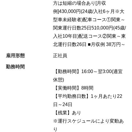
方は短縮の場合あり[月収
例]430,000円(24歳/入社6ヶ月※大
型車未経験者)配車コース①関東～
関東運行日数25日510,000円(45歳/
入社10年目)配送コース②関東～東
北運行日数26日 ■月収例 38万円～
雇用形態
正社員
勤務時間
【勤務時間】16:00～翌3:00(適宜
休憩)
【実働時間】8時間
【平均勤務日数】1ヶ月あたり22
日～24日
【残業】あり
※運行スケジュールにより変動あ
り