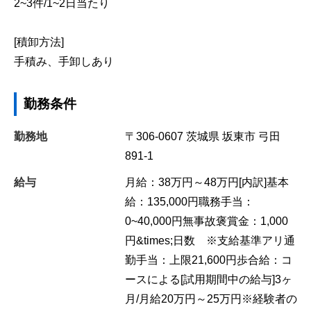
2~3件/1~2日当たり
[積卸方法]
手積み、手卸しあり
勤務条件
勤務地
〒306-0607
茨城県
坂東市
弓田
891-1
給与
月給：38万円～48万円[内訳]基本
給：135,000円職務手当：
0~40,000円無事故褒賞金：1,000
円&times;日数 ※支給基準アリ通
勤手当：上限21,600円歩合給：コ
ースによる[試用期間中の給与]3ヶ
月/月給20万円～25万円※経験者の