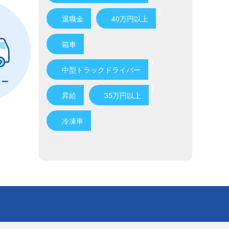
)
退職金
40万円以上
)
箱車
)
中型トラックドライバー
)
昇給
35万円以上
冷凍車