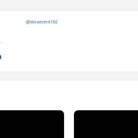
@doraever4192
作