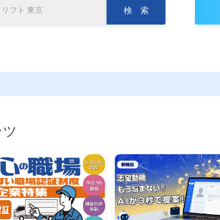
検 索
ンツ