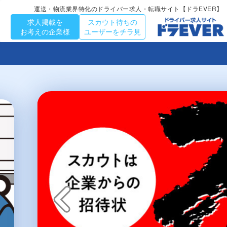
運送・物流業界特化のドライバー求人・転職サイト【ドラEVER】
求人掲載を
スカウト待ちの
お考えの企業様
ユーザーをチラ見