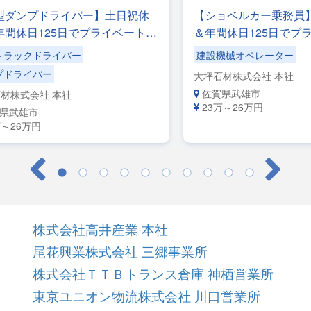
型ダンプドライバー】土日祝休
【ショベルカー乗務員
年間休日125日でプライベートも
＆年間休日125日でプ
！【手作業での積み降ろしナ
実！社内敷地内のみで
トラックドライバー
建設機械オペレーター
ショベル使用◎地場配送です。
道の運転や移動のスト
プドライバー
大坪石材株式会社 本社
社専属便】安心して長く活躍で
【自社専属便】安心し
佐賀県武雄市
材株式会社 本社
環境です
きる環境です
23万～26万円
県武雄市
万～26万円
株式会社高井産業 本社
尾花興業株式会社 三郷事業所
株式会社ＴＴＢトランス倉庫 神栖営業所
東京ユニオン物流株式会社 川口営業所