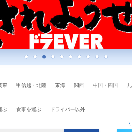
関東
甲信越・北陸
東海
関西
中国・四国
九
運ぶ
食事を運ぶ
ドライバー以外