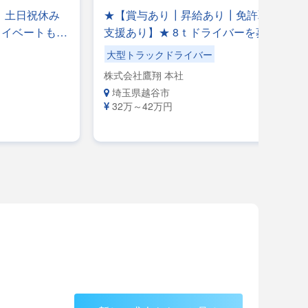
】土日祝休み
★【賞与あり┃昇給あり┃免許取得
ライベートも充
支援あり】★ 8ｔドライバーを募集中
1日完結！一般
♪鋼材運搬等のフリー便のお仕事です
大型トラックドライバー
レスゼロ！
◎手積み手降ろしナシ 夜勤ナシ◎稼
株式会社鷹翔 本社
て長く活躍で
げる◎福利厚生が充実◎未経験者歓
埼玉県越谷市
迎◎経験者優遇
32万～42万円