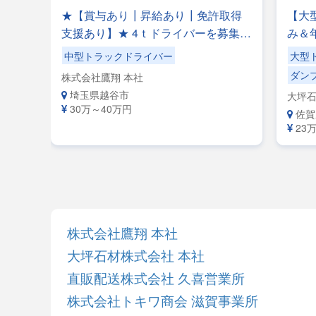
万円
★【賞与あり┃昇給あり┃免許取得
【大
安定
支援あり】★ 4ｔドライバーを募集中
み＆
ック
♪鋼材運搬等のフリー便のお仕事で
充実
中型トラックドライバー
大型
度あ
す！◎夜勤ナシ◎稼げる・プライベ
シ】
ダン
株式会社鷹翔 本社
ップ
ートも充実可◎手積み手降ろしナシ
【自
埼玉県越谷市
大坪石
福利
◎福利厚生が充実◎未経験者歓迎◎
きる
50万円
30万～40万円
佐賀
経験者優遇
23
株式会社鷹翔 本社
大坪石材株式会社 本社
直販配送株式会社 久喜営業所
株式会社トキワ商会 滋賀事業所