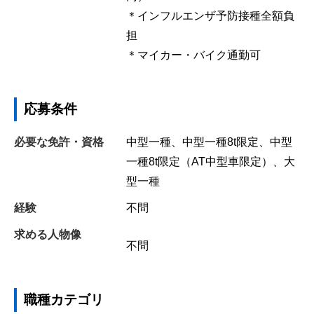
＊インフルエンザ予防接種全額負
担
＊マイカー・バイク通勤可
応募条件
必要な免許・資格
中型一種、中型一種8t限定、中型
一種8t限定（AT中型車限定）、大
型一種
経験
不問
求める人物像
不問
職種カテゴリ