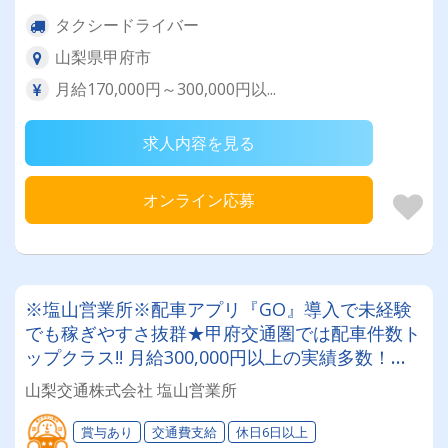
タクシードライバー
山梨県甲府市
月給170,000円～300,000円以...
求人内容を見る
オンライン応募
※塩山営業所※配車アプリ『GO』導入で未経験
でも稼ぎやすさ抜群★甲府交通圏では配車件数ト
ップクラス!! 月給300,000円以上の実績多数！タ
クシードライバー挑戦してみませんか？
山梨交通株式会社 塩山営業所
賞与あり
交通費支給
休日6日以上