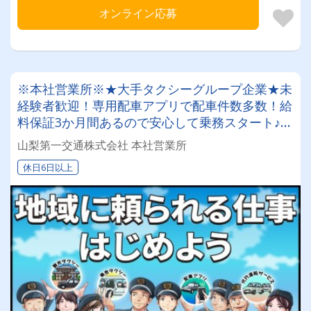
オンライン応募
※本社営業所※★大手タクシーグループ企業★未
経験者歓迎！専用配車アプリで配車件数多数！給
料保証3か月間あるので安心して乗務スタート♪そ
の後も月給250,000円以上のお給料実績多数有！
山梨第一交通株式会社 本社営業所
休日6日以上