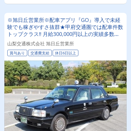
※旭日丘営業所※配車アプリ『GO』導入で未経
験でも稼ぎやすさ抜群★甲府交通圏では配車件数
トップクラス!! 月給300,000円以上の実績多数！
タクシードライバー挑戦してみませんか？
山梨交通株式会社 旭日丘営業所
賞与あり
交通費支給
休日6日以上