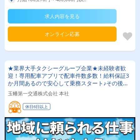
求人内容を見る
オンライン応募
★業界大手タクシーグループ企業★未経験者歓
迎！専用配車アプリで配車件数多数！給料保証3
か月間あるので安心して乗務スタート♪その後も
月給250,000円以上のお給料実績多数有！賞与支
玉幡第一交通株式会社 本社
給も有！
休日6日以上