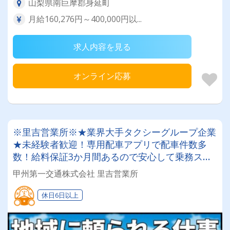
山梨県南巨摩郡身延町
月給160,276円～400,000円以...
求人内容を見る
オンライン応募
※里吉営業所※★業界大手タクシーグループ企業
★未経験者歓迎！専用配車アプリで配車件数多
数！給料保証3か月間あるので安心して乗務スタ
ート♪2種免許取得支援制度も適用有◎
甲州第一交通株式会社 里吉営業所
休日6日以上