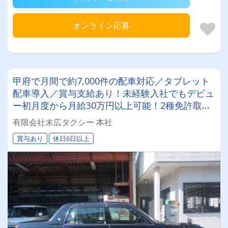
オンライン応募
甲府で月間で約7,000件の配車対応／タブレット
配車導入／賞与支給あり！未経験入社でもデビュ
ー初月度から月給30万円以上可能！2種免許取得
サポート制度も有♪安心して乗務デビューが出来
有限会社末広タクシー 本社
ます☆
賞与あり
休日6日以上