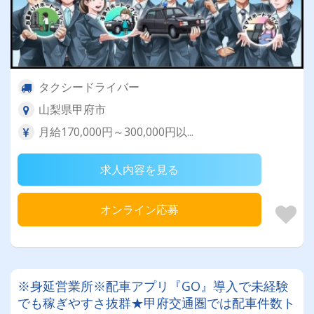
タクシードライバー
山梨県甲府市
月給170,000円～300,000円以...
求人内容を見る
オンライン応募
※身延営業所※配車アプリ『GO』導入で未経験
でも稼ぎやすさ抜群★甲府交通圏では配車件数ト