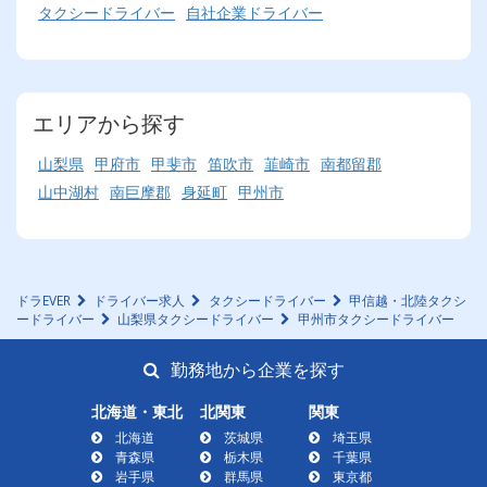
タクシードライバー
自社企業ドライバー
エリアから探す
山梨県
甲府市
甲斐市
笛吹市
韮崎市
南都留郡
山中湖村
南巨摩郡
身延町
甲州市
ドラEVER
ドライバー求人
タクシードライバー
甲信越・北陸タクシ
ードライバー
山梨県タクシードライバー
甲州市タクシードライバー
勤務地から企業を探す
北海道・東北
北関東
関東
北海道
茨城県
埼玉県
青森県
栃木県
千葉県
岩手県
群馬県
東京都