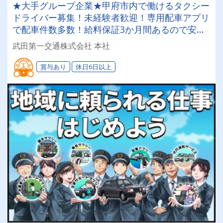
★大手グループ企業★甲府市内で働けるタクシー
ドライバー募集！未経験者歓迎！専用配車アプリ
で配車件数多数！給料保証3か月間あるので安心
して乗務スタート♪その後も月給250,000円以上の
武田第一交通株式会社 本社
お給料実績多数有！
賞与あり
休日6日以上