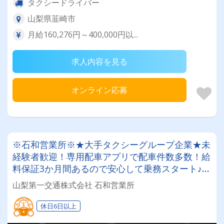
タクシードライバー
山梨県韮崎市
月給160,276円～400,000円以...
求人内容を見る
オンライン応募
※石和営業所※★大手タクシーグループ企業★未
経験者歓迎！専用配車アプリで配車件数多数！給
料保証3か月間あるので安心して乗務スタート♪そ
の後も月給250,000円以上のお給料実績多数有！
山梨第一交通株式会社 石和営業所
休日6日以上