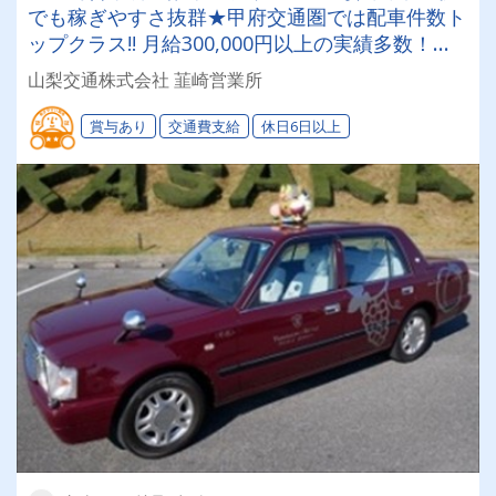
でも稼ぎやすさ抜群★甲府交通圏では配車件数ト
ップクラス!! 月給300,000円以上の実績多数！タ
クシードライバー挑戦してみませんか？
山梨交通株式会社 韮崎営業所
賞与あり
交通費支給
休日6日以上