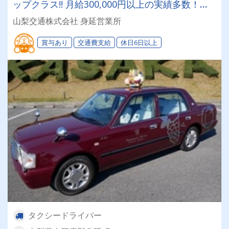
ップクラス!! 月給300,000円以上の実績多数！タ
クシードライバー挑戦してみませんか？
山梨交通株式会社 身延営業所
賞与あり
交通費支給
休日6日以上
タクシードライバー