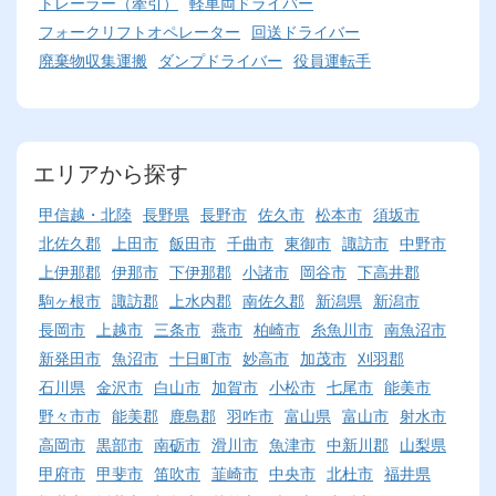
トレーラー（牽引）
軽車両ドライバー
フォークリフトオペレーター
回送ドライバー
廃棄物収集運搬
ダンプドライバー
役員運転手
エリアから探す
甲信越・北陸
長野県
長野市
佐久市
松本市
須坂市
北佐久郡
上田市
飯田市
千曲市
東御市
諏訪市
中野市
上伊那郡
伊那市
下伊那郡
小諸市
岡谷市
下高井郡
駒ヶ根市
諏訪郡
上水内郡
南佐久郡
新潟県
新潟市
長岡市
上越市
三条市
燕市
柏崎市
糸魚川市
南魚沼市
新発田市
魚沼市
十日町市
妙高市
加茂市
刈羽郡
石川県
金沢市
白山市
加賀市
小松市
七尾市
能美市
野々市市
能美郡
鹿島郡
羽咋市
富山県
富山市
射水市
高岡市
黒部市
南砺市
滑川市
魚津市
中新川郡
山梨県
甲府市
甲斐市
笛吹市
韮崎市
中央市
北杜市
福井県