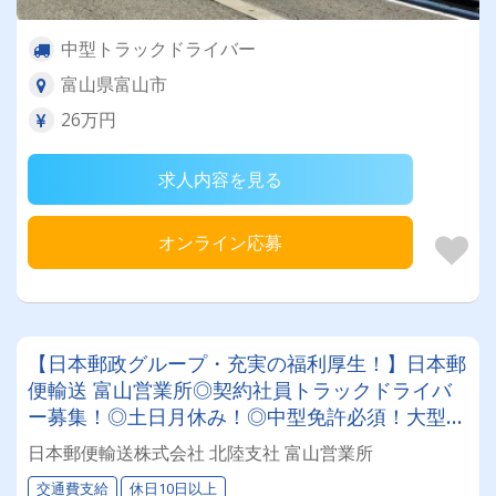
中型トラックドライバー
富山県富山市
26万円
求人内容を見る
オンライン応募
【日本郵政グループ・充実の福利厚生！】日本郵
便輸送 富山営業所◎契約社員トラックドライバ
ー募集！◎土日月休み！◎中型免許必須！大型免
許所持者歓迎♪♪ 大型免許所持者歓迎♪♪ 正社員登
日本郵便輸送株式会社 北陸支社 富山営業所
用あり♪♪
交通費支給
休日10日以上