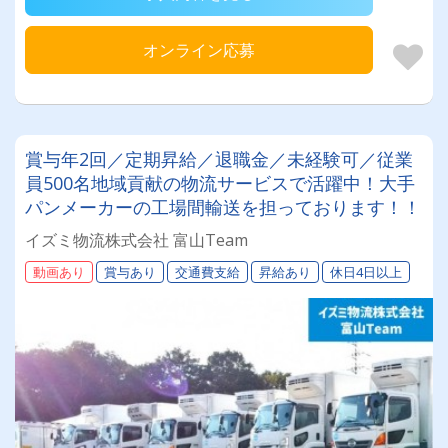
オンライン応募
賞与年2回／定期昇給／退職金／未経験可／従業
員500名地域貢献の物流サービスで活躍中！大手
パンメーカーの工場間輸送を担っております！！
イズミ物流株式会社 富山Team
動画あり
賞与あり
交通費支給
昇給あり
休日4日以上