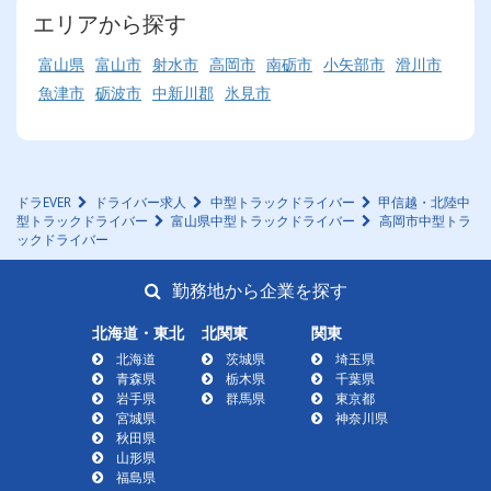
エリアから探す
富山県
富山市
射水市
高岡市
南砺市
小矢部市
滑川市
魚津市
砺波市
中新川郡
氷見市
ドラEVER
ドライバー求人
中型トラックドライバー
甲信越・北陸中
型トラックドライバー
富山県中型トラックドライバー
高岡市中型トラ
ックドライバー
勤務地から企業を探す
北海道・東北
北関東
関東
北海道
茨城県
埼玉県
青森県
栃木県
千葉県
岩手県
群馬県
東京都
宮城県
神奈川県
秋田県
山形県
福島県