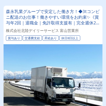
森永乳業グループで安定した働き方！◆3tコンビ
ニ配送のお仕事！働きやすい環境をお約束✨《賞
与年2回｜退職金｜免許取得支援有｜完全週休2
日》◆未経験・無資格から応募可！30代～50代
株式会社北陸デイリーサービス 富山営業所
の未経験入社の方も多数♪
賞与あり
交通費支給
昇給あり
休日8日以上