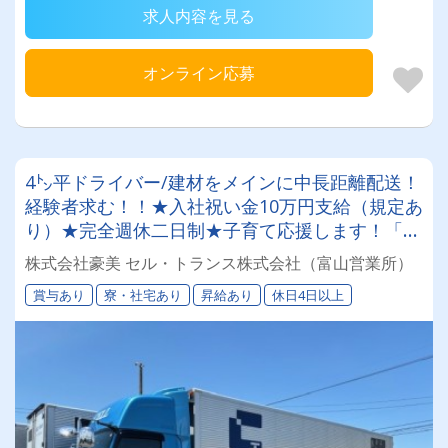
求人内容を見る
オンライン応募
4㌧平ドライバー/建材をメインに中長距離配送！
経験者求む！！★入社祝い金10万円支給（規定あ
り）★完全週休二日制★子育て応援します！「家
族手当」を手厚く支給～！
株式会社豪美 セル・トランス株式会社（富山営業所）
賞与あり
寮・社宅あり
昇給あり
休日4日以上