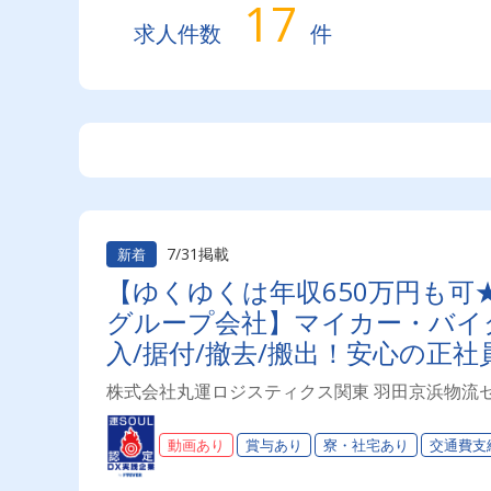
17
求人件数
件
7/31掲載
新着
【ゆくゆくは年収650万円も可
グループ会社】マイカー・バイ
入/据付/撤去/搬出！安心の正社
活躍中！賞与年2回】
株式会社丸運ロジスティクス関東 羽田京浜物流
動画あり
賞与あり
寮・社宅あり
交通費支