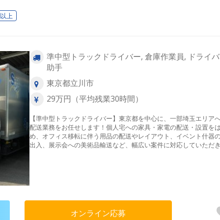
日以上
準中型トラックドライバー, 倉庫作業員, ドライ
助手
東京都立川市
29万円（平均残業30時間）
【準中型トラックドライバー】東京都を中心に、一部埼玉エリア
配送業務をお任せします！個人宅への家具・家電の配送・設置を
め、オフィス移転に伴う用品の配送やレイアウト、イベント什器
出入、展示会への美術品輸送など、幅広い案件に対応していただ
す。原則として2名以上のチームで業務に取り組むため、未経験の
も安心です。入社後はいきなり運転を任せることはなく、まずは
のトラックに同乗して仕事の流れを学ぶところからスタートしま
家具の組み立てや、配置に関するご相談への無料対応といった、
様に喜ばれる「＋α」のサービスも、充実した研修を通じてしっか
と身につけることができます◎安全に配慮したチームワークと丁
作業で、お客様から高い評価をいただいているやりがいのあるお
オンライン応募
です！＜エリア＞東京都を中心に、一部埼玉＜件数＞1日18件程※