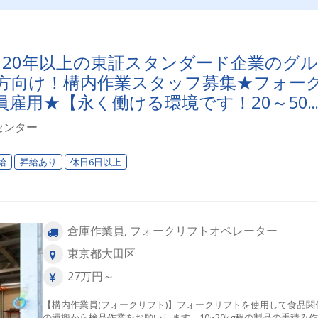
120年以上の東証スタンダード企業のグル
方向け！構内作業スタッフ募集★フォー
雇用★【永く働ける環境です！20～50
センター
給
昇給あり
休日6日以上
倉庫作業員, フォークリフトオペレーター
東京都大田区
27万円～
【構内作業員(フォークリフト)】フォークリフトを使用して食品関
の運搬から検品作業をお願いします。10~20kg程の製品の手積み