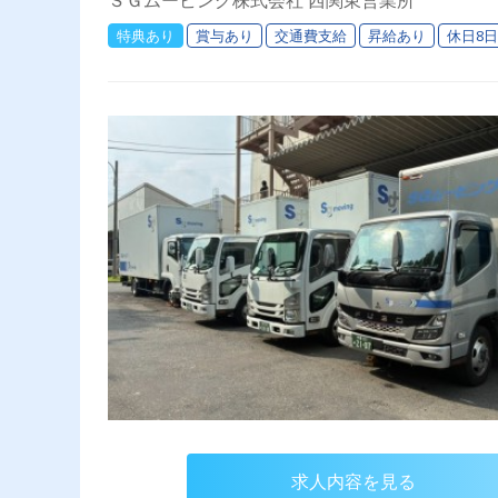
ＳＧムービング株式会社 西関東営業所
特典あり
賞与あり
交通費支給
昇給あり
休日8
求人内容を見る