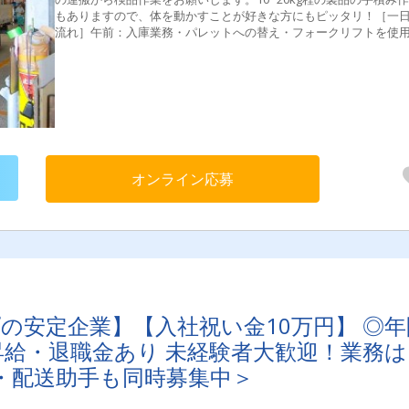
もありますので、体を動かすことが好きな方にもピッタリ！［一
流れ］午前：入庫業務・パレットへの替え・フォークリフトを使
ての格納▼午後：出庫業務・検品作業・出荷準備・ピッキング作
翌日の入庫準備など▼退勤。残業はほとんどありません！
オンライン応募
の安定企業】【入社祝い金10万円】 ◎年
昇給・退職金あり 未経験者大歓迎！業務は
・配送助手も同時募集中＞