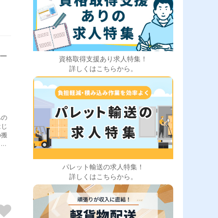
バー
資格取得支援あり求人特集！
詳しくはこちらから。
への
はじ
の搬
きま
方で
先輩
パレット輸送の求人特集！
す。
詳しくはこちらから。
お客
り
寧な
仕事
最