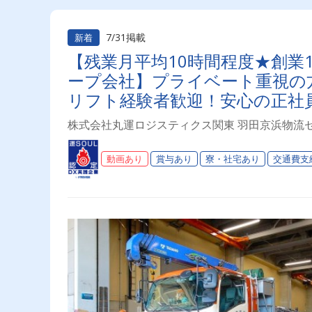
7/31掲載
新着
【残業月平均10時間程度★創業
ープ会社】プライベート重視の
リフト経験者歓迎！安心の正社員
活躍中！賞与年2回】
株式会社丸運ロジスティクス関東 羽田京浜物流
動画あり
賞与あり
寮・社宅あり
交通費支