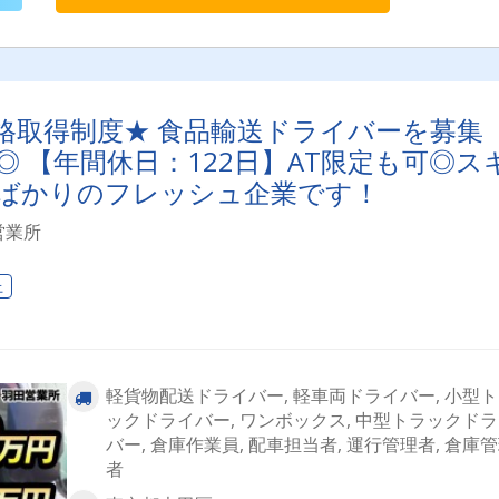
初は1拠点ずつの配送が基本となります。＜走行距離＞1日あたり
100km程度＜1日の流れ（一例）＞08:00 出勤・その日の出荷個数
営状況の確認、積み込み08:30 出発・配達スタート！12:00 お昼休
13:00 午後の配達スタート17:00 帰社・事務処理18:00 退勤＼お疲
でした！／※事務処理などにより残業が発生するため、 当日の
ジュールは状況に合わせて変化します。
格取得制度★ 食品輸送ドライバーを募集
 【年間休日：122日】AT限定も可◎ス
ばかりのフレッシュ企業です！
営業所
上
軽貨物配送ドライバー, 軽車両ドライバー, 小型
ックドライバー, ワンボックス, 中型トラックド
バー, 倉庫作業員, 配車担当者, 運行管理者, 倉庫
者