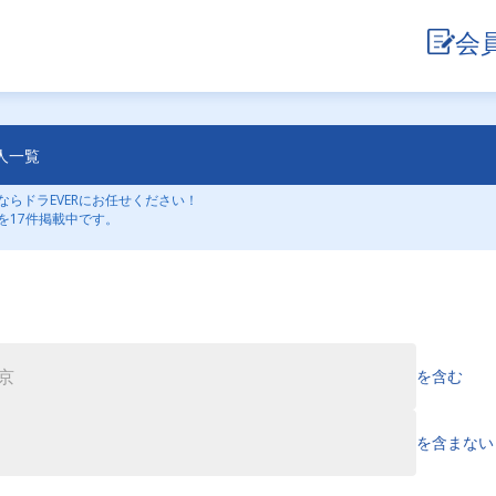
会
人一覧
らドラEVERにお任せください！
を17件掲載中です。
を含む
を含まない