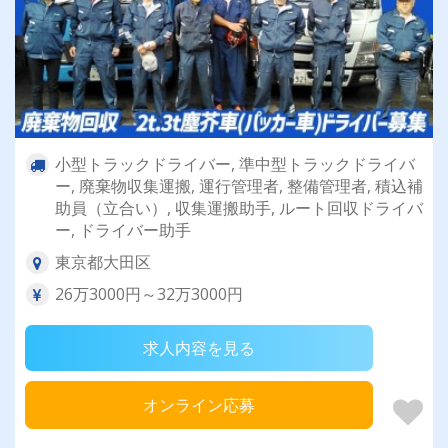
小型トラックドライバー, 準中型トラックドライバ
ー, 廃棄物収集運搬, 運行管理者, 整備管理者, 積込補
助員（立合い）, 収集運搬助手, ルート回収ドライバ
ー, ドライバー助手
東京都大田区
26万3000円～32万3000円
求人内容を見る
オンライン応募