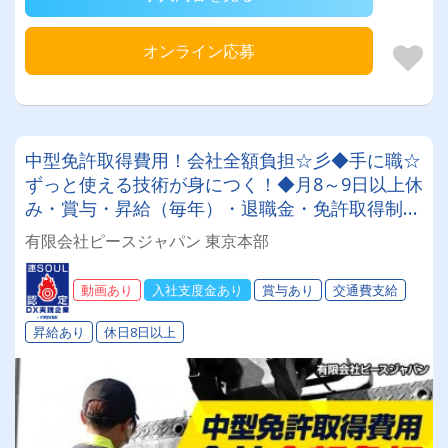
オンライン応募
中型免許取得費用！会社全額負担☆彡◆手に職☆
ずっと使える技術が身につく！◆月8～9日以上休
み・賞与・昇給（毎年）・退職金・免許取得制度
や各種豊富な手当も充実♪月収30万～45万円♪未
有限会社ピースジャパン 東京本部
経験スタートOK！！！
動画あり
入社支度金あり
賞与あり
交通費支給
昇給あり
休日8日以上