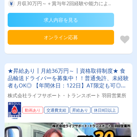
月収30万円～＋賞与年2回経験や能力によ...
求人内容を見る
オンライン応募
★昇給あり┃月給36万円～┃資格取得制度★ 食
品輸送ドライバーを募集中！！普通免許、未経験
者もOK◎ 【年間休日：122日】AT限定も可◎ス
キルアップ応援します◎設立したばかりのフレッ
株式会社ライフサポート・トランスポート 羽田営業所
シュ企業です！
動画あり
交通費支給
昇給あり
休日8日以上