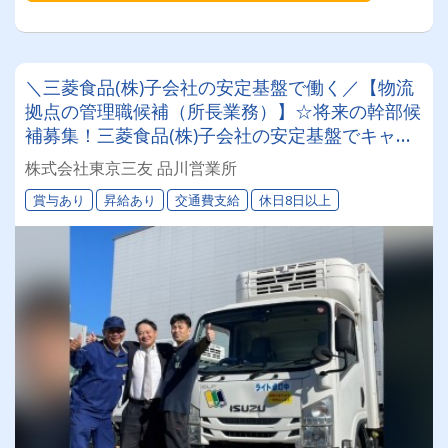
＼三菱食品(株)子会社の安定基盤で働く／【物流
拠点の管理職候補（所長業務）】☆将来の幹部候
補募集！三菱食品(株)子会社の安定基盤でキャリ
アアップを目指しませんか？
株式会社東京三友 品川営業所
賞与あり
昇給あり
交通費支給
休日8日以上