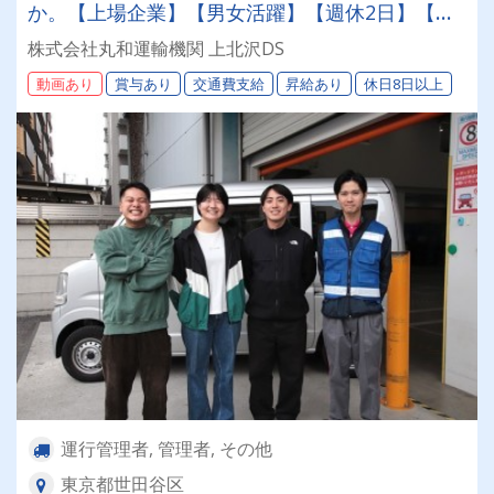
か。【上場企業】【男女活躍】【週休2日】【待
遇面充実】安定した環境＆収入をお約束《賞与年
株式会社丸和運輸機関 上北沢DS
2回》《退職金あり》《平均月収25万円》
動画あり
賞与あり
交通費支給
昇給あり
休日8日以上
運行管理者, 管理者, その他
東京都世田谷区