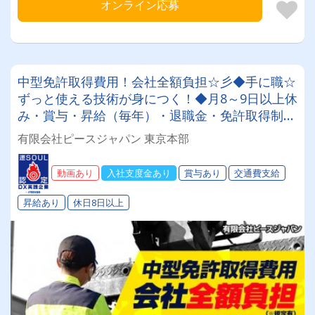
オンライン応募
中型免許取得費用！会社全額負担☆彡◆手に職☆
ずっと使える技術が身につく！◆月8～9日以上休
み・賞与・昇給（毎年）・退職金・免許取得制度
や各種豊富な手当も充実♪月収30万～45万円♪未
有限会社ピースジャパン 東京本部
経験スタートOK！！！
動画あり
入社支度金あり
賞与あり
交通費支給
昇給あり
休日8日以上