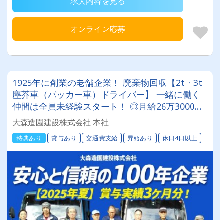
求人内容を見る
オンライン応募
1925年に創業の老舗企業！ 廃棄物回収【2t・3t
塵芥車（パッカー車）ドライバー】 一緒に働く
仲間は全員未経験スタート！ ◎月給26万3000円
～32万3000円◎日曜日休み◎夏季・年末年始休
大森造園建設株式会社 本社
暇あり◎1人1台専属車両あり◎性別問わず大歓迎
特典あり
賞与あり
交通費支給
昇給あり
休日4日以上
いまなら入社祝い金30万円支給！！！