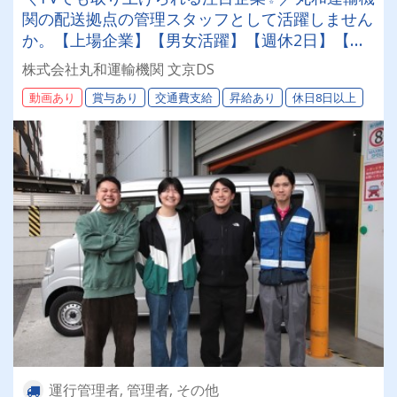
関の配送拠点の管理スタッフとして活躍しません
か。【上場企業】【男女活躍】【週休2日】【待
遇面充実】安定した環境＆収入をお約束《賞与年
株式会社丸和運輸機関 文京DS
2回》《退職金あり》《平均月収25万円》
動画あり
賞与あり
交通費支給
昇給あり
休日8日以上
運行管理者, 管理者, その他