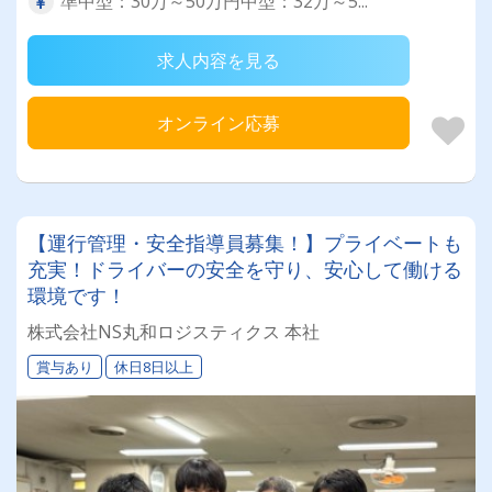
準中型：30万～50万円中型：32万～5...
求人内容を見る
オンライン応募
【運行管理・安全指導員募集！】プライベートも
充実！ドライバーの安全を守り、安心して働ける
環境です！
株式会社NS丸和ロジスティクス 本社
賞与あり
休日8日以上