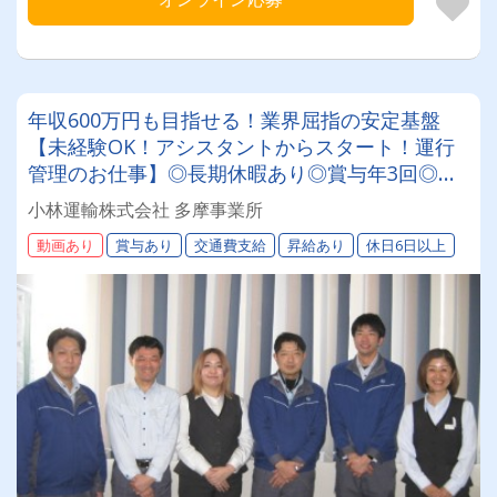
年収600万円も目指せる！業界屈指の安定基盤
【未経験OK！アシスタントからスタート！運行
管理のお仕事】◎長期休暇あり◎賞与年3回◎昇
給◎退職金◎運行管理資格取得支援あり
小林運輸株式会社 多摩事業所
動画あり
賞与あり
交通費支給
昇給あり
休日6日以上