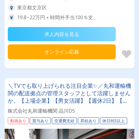
東京都文京区
19.8~22万円＋時間外手当100％支...
求人内容を見る
オンライン応募
＼TVでも取り上げられる注目企業✨／丸和運輸機
関の配送拠点の管理スタッフとして活躍しません
か。【上場企業】【男女活躍】【週休2日】【待
遇面充実】安定した環境＆収入をお約束《賞与年
株式会社丸和運輸機関 品川DS
2回》《退職金あり》《平均月収25万円》
動画あり
賞与あり
交通費支給
昇給あり
休日8日以上