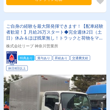
ご自身の経験を最大限発揮できます！【配車経験
者歓迎！】月給26万スタート◆完全週休2日（土
日）休み＆ほぼ残業無し！トラックと荷物をマッ
チングするお仕事です
株式会社リープ 神奈川営業所
特典あり
賞与あり
昇給あり
交通費支給
休日8日以上