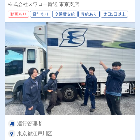
朝が苦手な方にピッタリ！《資格取得支援制度》
株式会社スワロー輸送 東京支店
《学歴不問》
動画あり
賞与あり
交通費支給
昇給あり
休日5日以上
運行管理者
東京都江戸川区