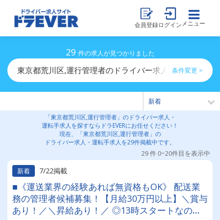
メニュー
会員登録
ログイン
29
件の求人が見つかりました
東京都荒川区,運行管理者のドライバー求人・運転手求人
条件変更 >
「東京都荒川区,運行管理者」のドライバー求人・
運転手求人を探すならドラEVERにお任せください！
現在、「東京都荒川区,運行管理者」の
ドライバー求人・運転手求人を29件掲載中です。
29 件 0~20件目を表示中
7/22掲載
新着
■《運送業界の経験あれば無資格もOK》 配送業
務の管理者候補募集！【月給30万円以上】＼賞与
あり！／＼昇給あり！／ ◎13時スタートなので