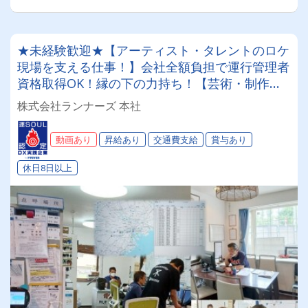
★未経験歓迎★【アーティスト・タレントのロケ
現場を支える仕事！】会社全額負担で運行管理者
資格取得OK！縁の下の力持ち！【芸術・制作・
映像に興味がある人】運行管理・配車の仕事にチ
株式会社ランナーズ 本社
ャレンジしてみませんか？
動画あり
昇給あり
交通費支給
賞与あり
休日8日以上