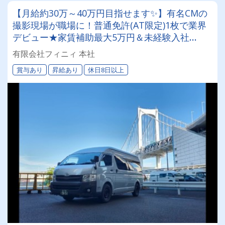
【月給約30万～40万円目指せます✨】有名CMの
撮影現場が職場に！普通免許(AT限定)1枚で業界
デビュー★家賃補助最大5万円＆未経験入社
100％のロケバスドライバー！！
有限会社フィニィ 本社
賞与あり
昇給あり
休日8日以上