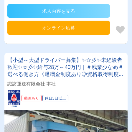
求人内容を見る
オンライン応募
【小型～大型ドライバー募集】✨☆彡✨未経験者
歓迎✨☆彡✨給与28万～40万円｜＃残業少なめ＃
選べる働き方《退職金制度あり◎資格取得制度
◎》定着率抜群の安定企業で正社員として働きま
諏訪運送有限会社 本社
せんか？
動画あり
休日5日以上