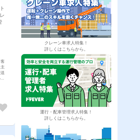
型ト
トレ
管
クレーン車求人特集！
詳しくはこちらから。
お客
は主
搬送
いま
出
両の
欠な
・車
運行・配車管理求人特集！
詳しくはこちらから。