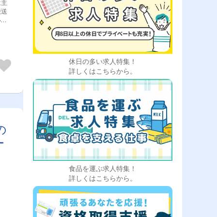
は主
搬送
いま
出
両の
欠な
・車
休日の多い求人特集！
詳しくはこちらから。
の
ー
食品を運ぶ求人特集！
詳しくはこちらから。