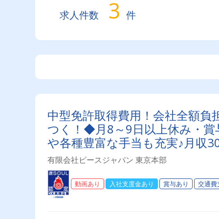
3
求人件数
件
中型免許取得費用！会社全額負
つく！◆月8～9日以上休み・
や各種豊富な手当も充実♪月収30
有限会社ピースジャパン 東京本部
動画あり
入社支度金あり
賞与あり
交通費