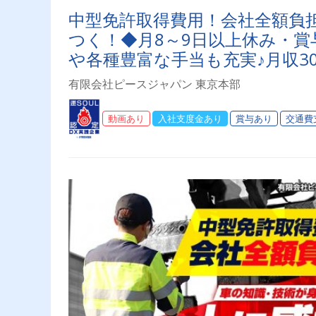
中型免許取得費用！会社全額負
つく！◆月8～9日以上休み・
や各種豊富な手当も充実♪月収30
有限会社ピースジャパン 東京本部
動画あり
入社支度金あり
賞与あり
交通費