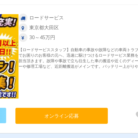
ロードサービス
東京都大田区
30～45万円
【ロードサービススタッフ】自動車の事故や故障などの車両トラ
でお困りのお客様の元へ、迅速に駆けつけるロードサービス業務
担当頂きます。故障や事故で立ち往生した車の搬送や近くのディ
ーや修理工場など、近距離搬送がメインです。バッテリー上がり
ペアタイヤの交換などの現場作業も発生します。♦特徴♦お客様の
った」を解決する役割を担います。お客様からの「ありがとう！
「助かったよ」という感謝の言葉が、大きなやりがいに繫がりま
事故やトラブルの際、お客様の不安を理解し、適切な対応をお願
ます。
オンライン応募