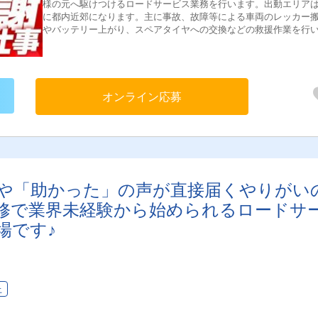
様の元へ駆けつけるロードサービス業務を行います。出動エリア
に都内近郊になります。主に事故、故障等による車両のレッカー
やバッテリー上がり、スペアタイヤへの交換などの救援作業を行
す。1人あたりの出動件数は１日に平均3～4件。多いときは5～6件
動する場合もあります。＜具体的には＞・事故、故障等による車
レッカー搬送・バッテリー上がり、スペアタイヤへの交換、ガス
どの対応・脱輪、落輪、横転等の救出・作業伝票、報告書の作成
の清掃や点検など
オンライン応募
」や「助かった」の声が直接届くやりがい
修で業界未経験から始められるロードサ
場です♪
上