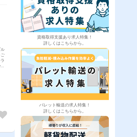
資格取得支援あり求人特集！
詳しくはこちらから。
ブル
をご
ーラ
やス
「困
」
す。
いし
パレット輸送の求人特集！
詳しくはこちらから。