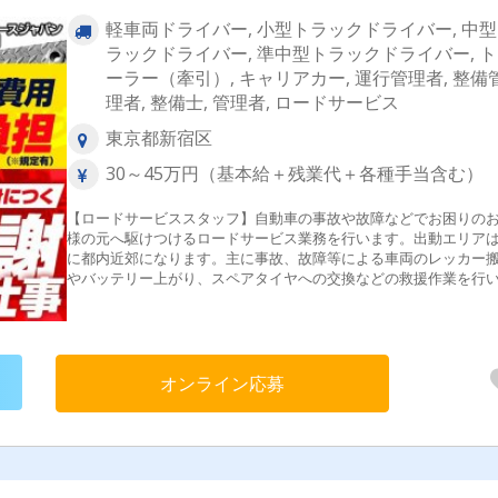
軽車両ドライバー, 小型トラックドライバー, 中
ラックドライバー, 準中型トラックドライバー, 
ーラー（牽引）, キャリアカー, 運行管理者, 整備
理者, 整備士, 管理者, ロードサービス
東京都新宿区
30～45万円（基本給＋残業代＋各種手当含む）
【ロードサービススタッフ】自動車の事故や故障などでお困りの
様の元へ駆けつけるロードサービス業務を行います。出動エリア
に都内近郊になります。主に事故、故障等による車両のレッカー
やバッテリー上がり、スペアタイヤへの交換などの救援作業を行
す。1人あたりの出動件数は１日に平均3～4件。多いときは5～6件
動する場合もあります。＜具体的には＞・事故、故障等による車
レッカー搬送・バッテリー上がり、スペアタイヤへの交換、ガス
どの対応・脱輪、落輪、横転等の救出・作業伝票、報告書の作成
の清掃や点検など
オンライン応募