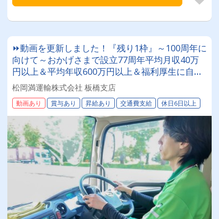
⏩動画を更新しました！『残り1枠』～100周年に
向けて～おかげさまで設立77周年平均月収40万
円以上＆平均年収600万円以上＆福利厚生に自信
あり✨集荷のみ！【4t・8tトラックドライバー】
松岡満運輸株式会社 板橋支店
退職金◎産休・育休◎無事故運転者表彰制度◎エ
動画あり
賞与あり
昇給あり
交通費支給
休日6日以上
スコンフィールドでの野球観戦旅費時補助制度◎
北海道を代表する運送会社で一緒に働きましょ
う！まつおかまんの未来を担うドライバー積極採
用中！