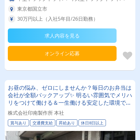
東京都国立市
30万円以上（入社5年目/26日勤務）
求人内容を見る
オンライン応募
お昼の悩み、ゼロにしませんか？毎日のお弁当は
会社が全額バックアップ✨ 明るい雰囲気でメリハ
リをつけて働ける＆一生働ける安定した環境です
^^【2tトラックドライバー募集】
株式会社印南製作所 本社
賞与あり
交通費支給
昇給あり
休日8日以上