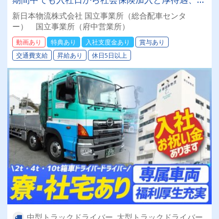
実の福利厚生！
新日本物流株式会社 国立事業所（総合配車センタ
ー） 国立事業所（府中営業所）
動画あり
特典あり
入社支度金あり
賞与あり
交通費支給
昇給あり
休日5日以上
中型トラックドライバー, 大型トラックドライバー