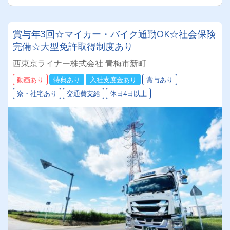
賞与年3回☆マイカー・バイク通勤OK☆社会保険
完備☆大型免許取得制度あり
西東京ライナー株式会社 青梅市新町
動画あり
特典あり
入社支度金あり
賞与あり
寮・社宅あり
交通費支給
休日4日以上