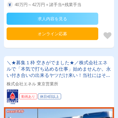
40万円～42万円＋諸手当+残業手当
求人内容を見る
オンライン応募
＼★募集１枠 空きがでました★／株式会社エネ
ルで「本気で打ち込める仕事」始めませんか。永
い付き合いの出来るヤツだけ来い！当社にはそれ
だけの価値が必ずある！
株式会社エネル 東京営業所
動画あり
休日4日以上