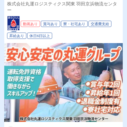
務時間は朝8～17時まで！安心の正社員雇用
株式会社丸運ロジスティクス関東 羽田京浜物流センタ
★【経験者求む！未経験応相談！20～50代活躍
ー
中！賞与年2回】
動画あり
賞与あり
寮・社宅あり
交通費支給
昇給あり
休日6日以上