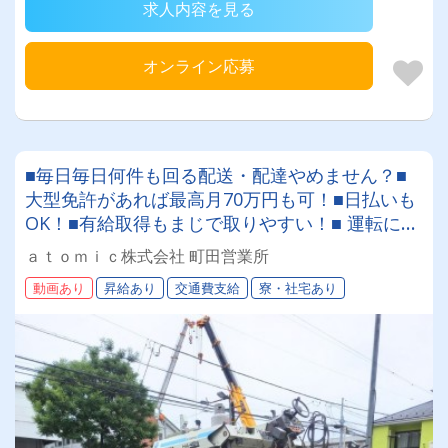
求人内容を見る
オンライン応募
■毎日毎日何件も回る配送・配達やめません？■
大型免許があれば最高月70万円も可！■日払いも
OK！■有給取得もまじで取りやすい！■ 運転に集
中できる環境 ■社宅借り上げ制度もあり■本当に
ａｔｏｍｉｃ株式会社 町田営業所
稼ぎたい方歓迎！
動画あり
昇給あり
交通費支給
寮・社宅あり