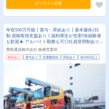
オンライン応募
年収500万可能┃賞与・昇給あり┃基本週休2日
制 資格取得支援あり┃福利厚生が充実‼未経験者
も歓迎★ アルバイト勤務も可◎社員登用制あり
◎残業少なめ◎手積み手降しナシ！ 無理せずに
豊島運送株式会社 板橋営業所
働けます！働きやすさ抜群です☆業績も順調に伸
動画あり
賞与あり
交通費支給
昇給あり
休日8日以上
びている会社です！