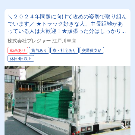
＼２０２４年問題に向けて攻めの姿勢で取り組ん
でいます／ ★トラック好きな人、中長距離があ
っている人は大歓迎！★頑張った分はしっかりお
給与に反映！！ 免許取得支援制度もございま
株式会社プレジャー 江戸川車庫
す！月収４０万円以上可♪
動画あり
賞与あり
寮・社宅あり
交通費支給
休日4日以上