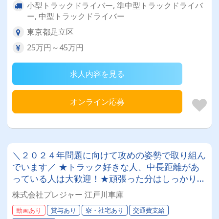
小型トラックドライバー, 準中型トラックドライバ
ー, 中型トラックドライバー
東京都足立区
25万円～45万円
求人内容を見る
オンライン応募
＼２０２４年問題に向けて攻めの姿勢で取り組ん
でいます／ ★トラック好きな人、中長距離があ
っている人は大歓迎！★頑張った分はしっかりお
給与に反映！！ 免許取得支援制度もございま
株式会社プレジャー 江戸川車庫
す！月収５０万円以上可♪
動画あり
賞与あり
寮・社宅あり
交通費支給