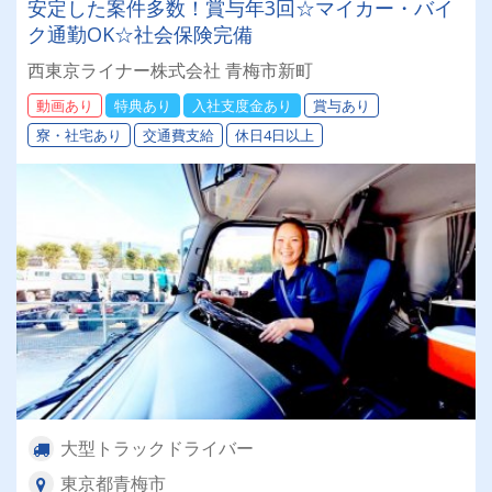
安定した案件多数！賞与年3回☆マイカー・バイ
ク通勤OK☆社会保険完備
西東京ライナー株式会社 青梅市新町
動画あり
特典あり
入社支度金あり
賞与あり
寮・社宅あり
交通費支給
休日4日以上
大型トラックドライバー
東京都青梅市