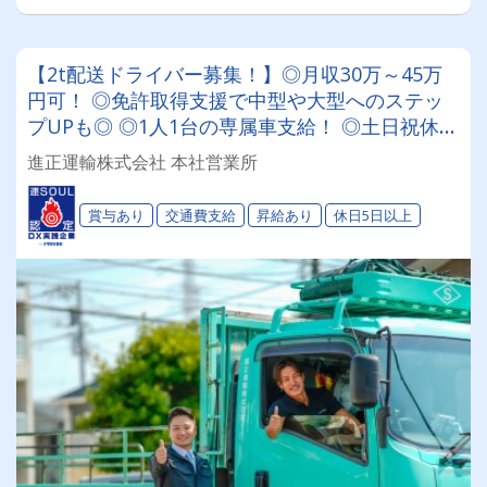
【2t配送ドライバー募集！】◎月収30万～45万
円可！ ◎免許取得支援で中型や大型へのステッ
プUPも◎ ◎1人1台の専属車支給！ ◎土日祝休み
や希望休の相談も柔軟に対応★ ★車・バイク好
進正運輸株式会社 本社営業所
き必見！ 会社の工具で愛車カスタムOK★
賞与あり
交通費支給
昇給あり
休日5日以上