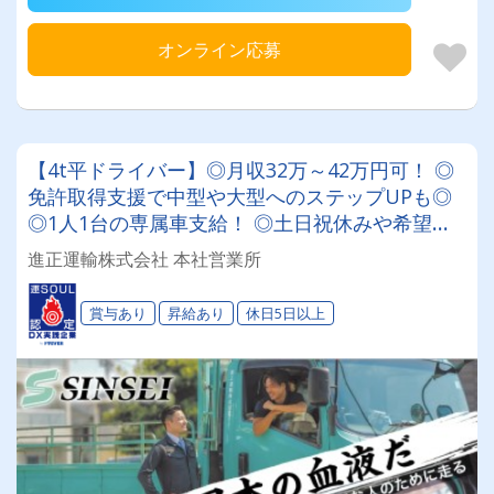
オンライン応募
【4t平ドライバー】◎月収32万～42万円可！ ◎
免許取得支援で中型や大型へのステップUPも◎
◎1人1台の専属車支給！ ◎土日祝休みや希望休
の相談も柔軟に対応★ ★車・バイク好き必見！
進正運輸株式会社 本社営業所
会社の工具で愛車カスタムOK★
賞与あり
昇給あり
休日5日以上