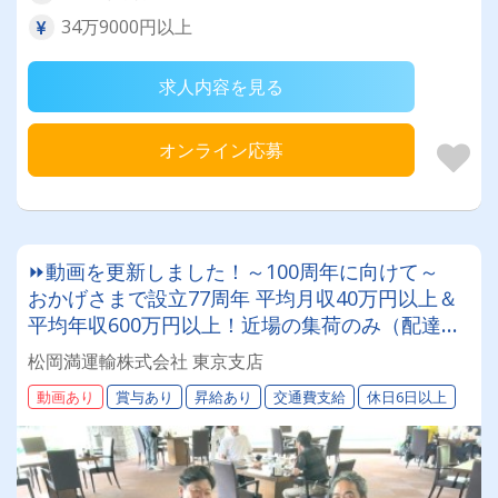
34万9000円以上
求人内容を見る
オンライン応募
⏩動画を更新しました！～100周年に向けて～
おかげさまで設立77周年 平均月収40万円以上＆
平均年収600万円以上！近場の集荷のみ（配達業
務無し）北海道を代表する運送会社で一緒に働き
松岡満運輸株式会社 東京支店
ましょう！まつおかまんの未来を担うドライバー
動画あり
賞与あり
昇給あり
交通費支給
休日6日以上
積極採用中！