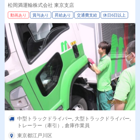
上＆平均年収600万円以上 北海道を代表する運送
松岡満運輸株式会社 東京支店
会社で一緒に働きましょう！まつおかまんの未来
動画あり
賞与あり
昇給あり
交通費支給
休日6日以上
を担うドライバー積極採用中！
中型トラックドライバー, 大型トラックドライバー,
トレーラー（牽引）, 倉庫作業員
東京都江戸川区