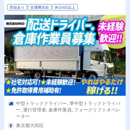
昇給あり
交通費支給
休日6日以上
中型トラックドライバー, 準中型トラックドライバ
ー, 運行管理者, 倉庫作業員, フォークリフトオペレ
ーター
東京都大田区