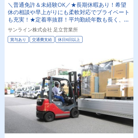
＼普通免許＆未経験OK／★長期休暇あり！希望
休の相談や早上がりにも柔軟対応でプライベート
も充実！★定着率抜群！平均勤続年数も長く、最
高26年のベテランも活躍中！★退職金・賞与・資
サンライン株式会社 足立営業所
格取得支援あり
賞与あり
交通費支給
休日6日以上