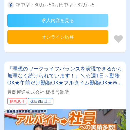
準中型：30万～50万円中型：32万～5...
求人内容を見る
オンライン応募
『理想のワークライフバランスを実現できるから
無理なく続けられています！』＼☆週1日～勤務
OK★午前だけ勤務OK★フルタイム勤務OK★Wワ
ークOK☆╱【2ｔ・軽車両ドライバー】◎髪型自
豊島運送株式会社 板橋営業所
由◎日払い・週払い◎社員登用あり◎未経験可業
動画あり
休日8日以上
績も順調に伸びている会社です！