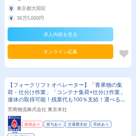
東京都大田区
36万5,000円
求人内容を見る
オンライン応募
【フォークリフトオペレーター】「青果物の集
荷・仕分け作業」「コンテナ集荷+仕分け作業」
連休の取得可能！残業代も100％支給！選べる勤
務時間！30代～50代を中心に活躍中！働きやす
芳商物流株式会社 東京本社
さも好評です◎＼2024年より、新しいデザイン
のユニフォームを導入しました★／
動画あり
賞与あり
交通費支給
昇給あり