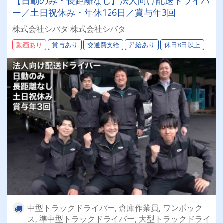
【日勤のみ・長距離なし】法人向け配送ドライバ
ー／土日祝休み・年休126日／賞与年3回
株式会社シバタ 株式会社シバタ
動画あり
賞与あり
交通費支給
昇給あり
休日8日以上
中型トラックドライバー, 倉庫作業員, ワンボック
ス, 準中型トラックドライバー, 大型トラックドライ