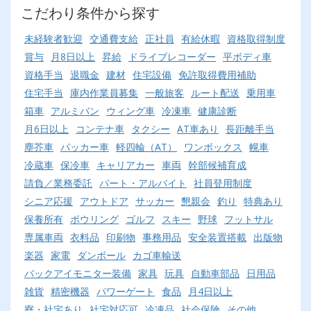
こだわり条件から探す
未経験者歓迎
交通費支給
正社員
有給休暇
資格取得制度
賞与
月8日以上
昇給
ドライブレコーダー
平ボディ車
資格手当
退職金
建材
住宅設備
免許取得費用補助
住宅手当
庫内作業員募集
一般旅客
ルート配送
乗用車
箱車
アルミバン
ウィング車
冷凍車
健康診断
月6日以上
コンテナ車
タクシー
AT車あり
長距離手当
塵芥車
パッカー車
軽四輪（AT）
ワンボックス
幌車
冷蔵車
保冷車
キャリアカー
車両
幹部候補育成
請負／業務委託
パート・アルバイト
社員登用制度
シニア応援
アウトドア
サッカー
懇親会
釣り
特典あり
保養所有
ボウリング
ゴルフ
スキー
野球
フットサル
専属車両
衣料品
印刷物
事務用品
安全装置搭載
出版物
楽器
家電
ダンボール
カゴ車輸送
バックアイモニター装備
家具
玩具
自動車部品
日用品
雑貨
精密機器
パワーゲート
食品
月4日以上
寮・社宅あり
社宅対応可
冷凍品
社会保険
その他