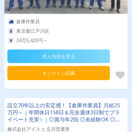
倉庫作業員
東京都江戸川区
24万5,420円～
求人内容を見る
オンライン応募
設立70年以上の安定感！【倉庫作業員】月給25
万円～｜年間休日158日＆完全週休3日制でプラ
イベート充実✨｜◎賞与年2回 ◎未経験OK ◎日
勤 ◎東証スタンダード上場
株式会社アイスコ 立川営業所