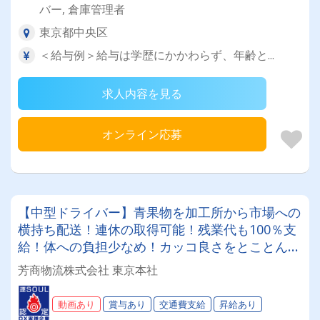
バー, 倉庫管理者
東京都中央区
＜給与例＞給与は学歴にかかわらず、年齢と...
求人内容を見る
オンライン応募
【中型ドライバー】青果物を加工所から市場への
横持ち配送！連休の取得可能！残業代も100％支
給！体への負担少なめ！カッコ良さをとことん追
求したトラック増車中！＼2024年より、新しい
芳商物流株式会社 東京本社
デザインのユニフォームを導入しました★／
動画あり
賞与あり
交通費支給
昇給あり