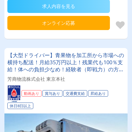
求人内容を見る
オンライン応募
【大型ドライバー】青果物を加工所から市場への
横持ち配送！月給35万円以上！残業代も100％支
給！体への負担少なめ！経験者（即戦力）の方は
入社即時給与ベースUP可能！＼カッコ良さをと
芳商物流株式会社 東京本社
ことん追求したトラック続々増車中★／
動画あり
賞与あり
交通費支給
昇給あり
休日8日以上