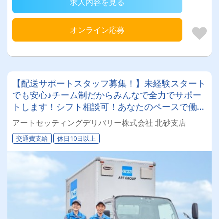
求人内容を見る
オンライン応募
【配送サポートスタッフ募集！】未経験スタート
でも安心♪チーム制だからみんなで全力でサポー
トします！シフト相談可！あなたのペースで働け
ます◎アートグループの安定基盤で家族も安心
アートセッティングデリバリー株式会社 北砂支店
★【パート・アルバイト】
交通費支給
休日10日以上