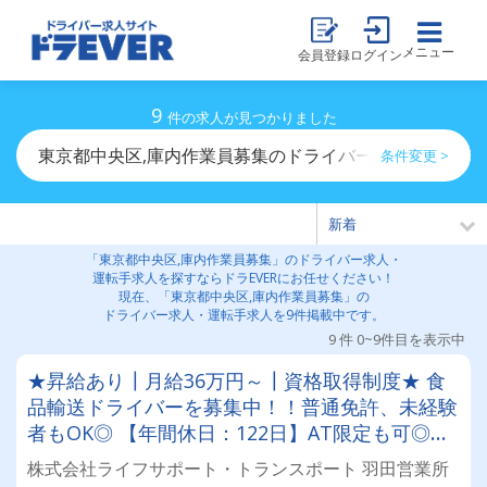
メニュー
会員登録
ログイン
9
件の求人が見つかりました
東京都中央区,庫内作業員募集のドライバー求人・運転手
条件変更 >
「東京都中央区,庫内作業員募集」のドライバー求人・
運転手求人を探すならドラEVERにお任せください！
現在、「東京都中央区,庫内作業員募集」の
ドライバー求人・運転手求人を9件掲載中です。
9 件 0~9件目を表示中
★昇給あり┃月給36万円～┃資格取得制度★ 食
品輸送ドライバーを募集中！！普通免許、未経験
者もOK◎ 【年間休日：122日】AT限定も可◎ス
キルアップ応援します◎設立したばかりのフレッ
株式会社ライフサポート・トランスポート 羽田営業所
シュ企業です！