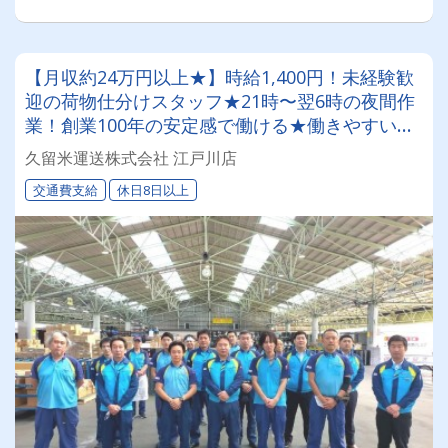
【月収約24万円以上★】時給1,400円！未経験歓
迎の荷物仕分けスタッフ★21時〜翌6時の夜間作
業！創業100年の安定感で働ける★働きやすい職
場認証「二つ星」獲得★【夜間作業員募集】
久留米運送株式会社 江戸川店
交通費支給
休日8日以上