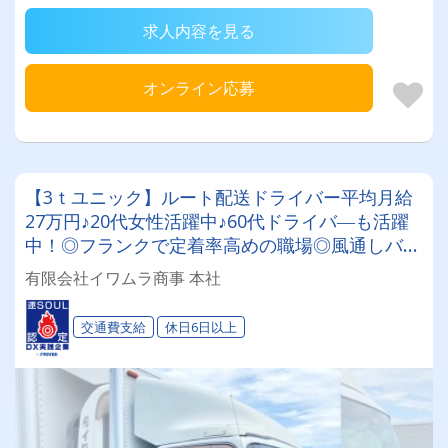
求人内容を見る
オンライン応募
【3ｔユニック】ルート配送ドライバー平均月給
27万円♪20代女性活躍中♪60代ドライバ―も活躍
中！◎フランクで定着率高めの職場◎風通しバツ
グン！＼＼資格取得制度でキャリアアップも可能
有限会社イワムラ商事 本社
／／普通免許（AT限定可）があればOK！資格取
得は全額会社が負担✨月残業時間10時間以内と少
交通費支給
休日6日以上
なめ♪【年間休日105日】