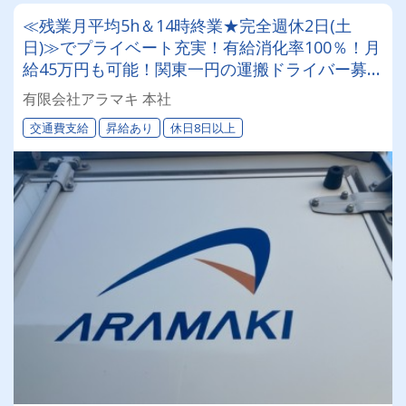
≪残業月平均5h＆14時終業★完全週休2日(土
日)≫でプライベート充実！有給消化率100％！月
給45万円も可能！関東一円の運搬ドライバー募
集！◆創業35年、平均勤続20年以上の定着率の
有限会社アラマキ 本社
高さが自慢です✨
交通費支給
昇給あり
休日8日以上