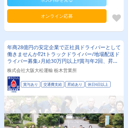
オンライン応募
年商28億円の安定企業で正社員ドライバーとして
働きませんか⁉2tトラックドライバー/地場配送ド
ライバー募集♪月給30万円以上‼賞与年2回、昇
給、資格取得制度など待遇面も充実☆彡
株式会社大阪大松運輸 栃木営業所
賞与あり
交通費支給
昇給あり
休日6日以上