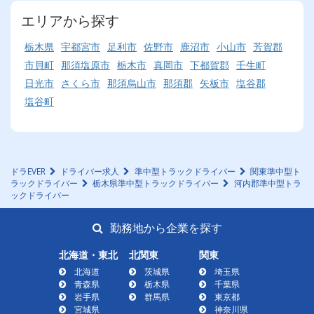
エリアから探す
栃木県
宇都宮市
足利市
佐野市
鹿沼市
小山市
芳賀郡
市貝町
那須塩原市
栃木市
真岡市
下都賀郡
壬生町
日光市
さくら市
那須烏山市
那須郡
矢板市
塩谷郡
塩谷町
ドラEVER
ドライバー求人
準中型トラックドライバー
関東準中型ト
ラックドライバー
栃木県準中型トラックドライバー
河内郡準中型トラ
ックドライバー
勤務地から企業を探す
北海道・東北
北関東
関東
北海道
茨城県
埼玉県
青森県
栃木県
千葉県
岩手県
群馬県
東京都
宮城県
神奈川県