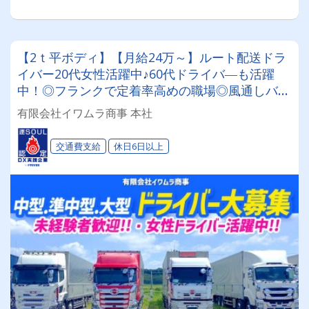
【2ｔ平ボディ】【月給24万～】ルート配送ドラ
イバー20代女性活躍中♪60代ドライバ―も活躍
中！◎フランクで定着率高めの職場◎風通しバツ
グン！＼＼資格取得制度でキャリアアップも可能
有限会社イワムラ商事 本社
／／
交通費支給
休日6日以上