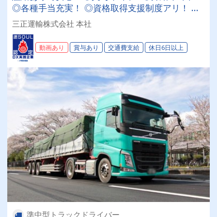
◎各種手当充実！ ◎資格取得支援制度アリ！ ★
創業以来の安定企業★ 日曜・祝日休みでプライ
三正運輸株式会社 本社
ベートも確保！
動画あり
賞与あり
交通費支給
休日6日以上
準中型トラックドライバー