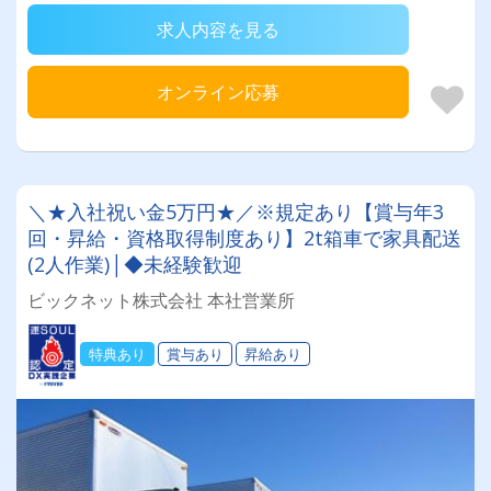
求人内容を見る
オンライン応募
＼★入社祝い金5万円★／※規定あり【賞与年3
回・昇給・資格取得制度あり】2t箱車で家具配送
(2人作業)│◆未経験歓迎
ビックネット株式会社 本社営業所
特典あり
賞与あり
昇給あり