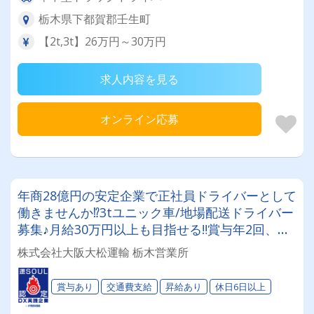
栃木県下都賀郡壬生町
【2t,3t】26万円～30万円
求人内容を見る
オンライン応募
年商28億円の安定企業で正社員ドライバーとして
働きませんか⁉3tユニック車/地場配送ドライバー
募集♪月給30万円以上も目指せる‼賞与年2回、昇
給、資格取得制度など待遇面も充実☆彡
株式会社大阪大松運輸 栃木営業所
賞与あり
交通費支給
昇給あり
休日6日以上