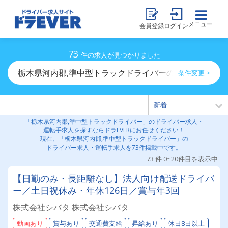
メニュー
会員登録
ログイン
73
件の求人が見つかりました
栃木県河内郡,準中型トラックドライバーのドライバー求
条件変更 >
「栃木県河内郡,準中型トラックドライバー」のドライバー求人・
運転手求人を探すならドラEVERにお任せください！
現在、「栃木県河内郡,準中型トラックドライバー」の
ドライバー求人・運転手求人を73件掲載中です。
73 件 0~20件目を表示中
【日勤のみ・長距離なし】法人向け配送ドライバ
ー／土日祝休み・年休126日／賞与年3回
株式会社シバタ 株式会社シバタ
動画あり
賞与あり
交通費支給
昇給あり
休日8日以上