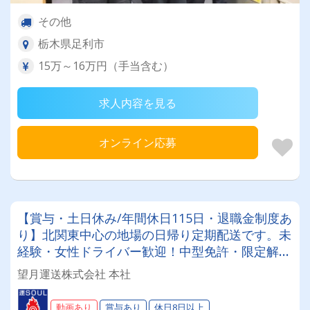
その他
栃木県足利市
15万～16万円（手当含む）
求人内容を見る
オンライン応募
【賞与・土日休み/年間休日115日・退職金制度あ
り】北関東中心の地場の日帰り定期配送です。未
経験・女性ドライバー歓迎！中型免許・限定解除
講習支援制度あり！トレーニングルーム完備◎
望月運送株式会社 本社
動画あり
賞与あり
休日8日以上