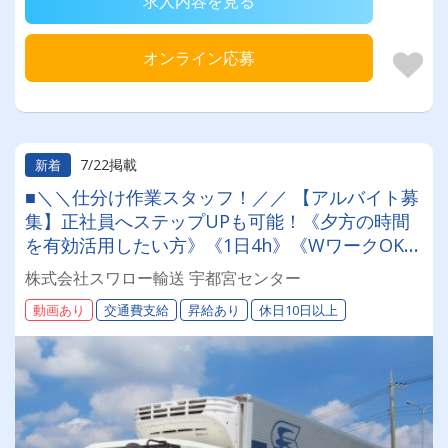
求人内容を見る
オンライン応募
7/22掲載
新着
■＼＼仕分け作業スタッフ！／／ 【アルバイト募
集】正社員へステップUPも可能！《夕方の時間
を有効活用したい方》《1日4h》《WワークOK》
カンタン作業！さくっとスキマ時間に稼ごう！
株式会社スワロー輸送 宇都宮センター
動画あり
交通費支給
昇給あり
休日10日以上