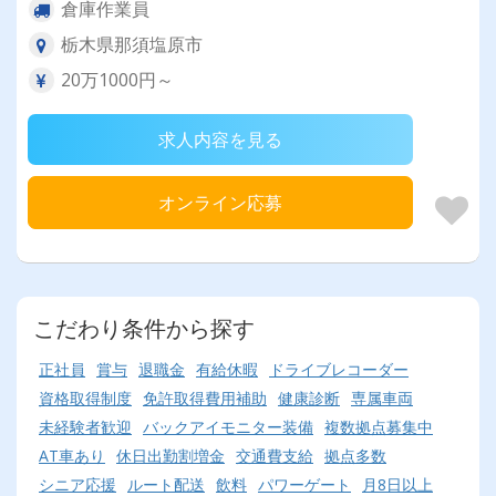
倉庫作業員
栃木県那須塩原市
20万1000円～
求人内容を見る
オンライン応募
こだわり条件から探す
正社員
賞与
退職金
有給休暇
ドライブレコーダー
資格取得制度
免許取得費用補助
健康診断
専属車両
未経験者歓迎
バックアイモニター装備
複数拠点募集中
AT車あり
休日出勤割増金
交通費支給
拠点多数
シニア応援
ルート配送
飲料
パワーゲート
月8日以上