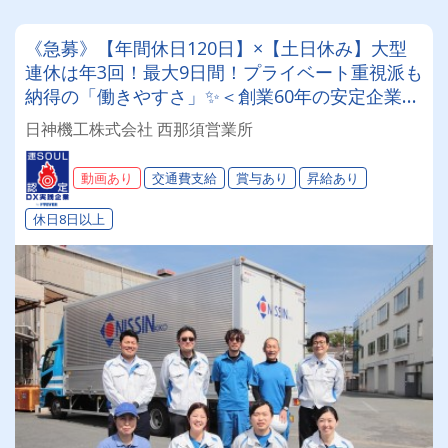
《急募》【年間休日120日】×【土日休み】大型
連休は年3回！最大9日間！プライベート重視派も
納得の「働きやすさ」✨＜創業60年の安定企業＞
先輩の丁寧なフォローで、未経験スタートも活躍
日神機工株式会社 西那須営業所
中！【大型ウイング/定期便配送】
動画あり
交通費支給
賞与あり
昇給あり
休日8日以上