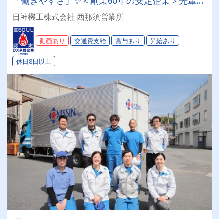
「働きやすさ」✨＜創業60年の安定企業＞先輩の
丁寧なフォローで、未経験スタートも活躍中！
日神機工株式会社 西那須営業所
【倉庫内作業員】
動画あり
交通費支給
賞与あり
昇給あり
休日8日以上