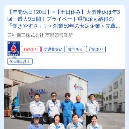
【年間休日120日】×【土日休み】大型連休は年3
回！最大9日間！プライベート重視派も納得の
「働きやすさ」✨＜創業60年の安定企業＞先輩の
丁寧なフォローで、未経験スタートも活躍中！
日神機工株式会社 西那須営業所
【剪定作業員】
動画あり
交通費支給
賞与あり
昇給あり
休日8日以上