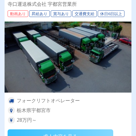
実。手厚いOJTで実務未経験からプロへ！ゆくゆ
寺口運送株式会社 宇都宮営業所
くはチームを引っ張るリーダーへ！
動画あり
昇給あり
賞与あり
交通費支給
休日6日以上
フォークリフトオペレーター
栃木県宇都宮市
28万円～