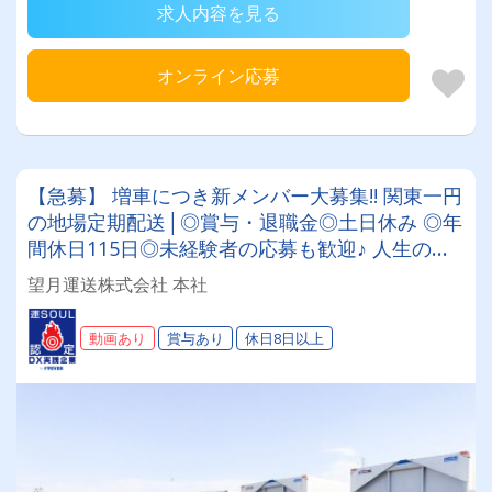
求人内容を見る
オンライン応募
【急募】 増車につき新メンバー大募集!! 関東一円
の地場定期配送│◎賞与・退職金◎土日休み ◎年
間休日115日◎未経験者の応募も歓迎♪ 人生の大
半を占める[働く時間]を、私達と一緒により「楽
望月運送株式会社 本社
しく」「熱くかっこよく」過ごしましませんか?
動画あり
賞与あり
休日8日以上