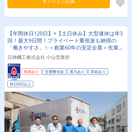
オンライン応募
【年間休日120日】×【土日休み】大型連休は年3
回！最大9日間！プライベート重視派も納得の
「働きやすさ」✨＜創業60年の安定企業＞先輩の
丁寧なフォローで、未経験スタートも活躍中！
日神機工株式会社 小山営業所
【13tウイング/地場配送】
動画あり
交通費支給
賞与あり
昇給あり
休日8日以上