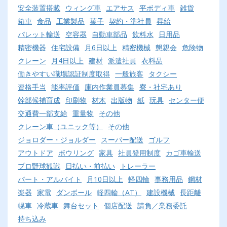
安全装置搭載
ウィング車
エアサス
平ボディ車
雑貨
箱車
食品
工業製品
菓子
契約・準社員
昇給
パレット輸送
空容器
自動車部品
飲料水
日用品
精密機器
住宅設備
月6日以上
精密機械
懇親会
危険物
クレーン
月4日以上
建材
派遣社員
衣料品
働きやすい職場認証制度取得
一般旅客
タクシー
資格手当
能率評価
庫内作業員募集
寮・社宅あり
幹部候補育成
印刷物
材木
出版物
紙
玩具
センター便
交通費一部支給
重量物
その他
クレーン車（ユニック等）
その他
ジョロダー・ジョルダー
スーパー配送
ゴルフ
アウトドア
ボウリング
家具
社員登用制度
カゴ車輸送
プロ野球観戦
日払い・前払い
トレーラー
パート・アルバイト
月10日以上
軽四輪
事務用品
鋼材
楽器
家電
ダンボール
軽四輪（AT）
建設機械
長距離
幌車
冷蔵車
舞台セット
個店配送
請負／業務委託
持ち込み