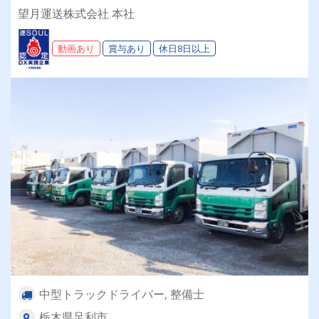
生の大半を占める[働く時間]を、私達と一緒によ
望月運送株式会社 本社
り「楽しく」「熱くかっこよく」過ごしましませ
んか?
動画あり
賞与あり
休日8日以上
中型トラックドライバー, 整備士
栃木県足利市