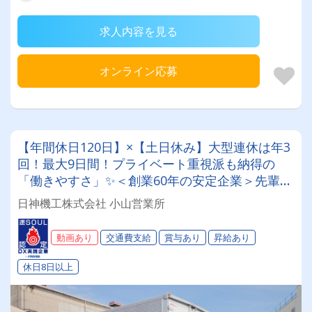
求人内容を見る
オンライン応募
【年間休日120日】×【土日休み】大型連休は年3
回！最大9日間！プライベート重視派も納得の
「働きやすさ」✨＜創業60年の安定企業＞先輩の
丁寧なフォローで、未経験スタートも活躍中！
日神機工株式会社 小山営業所
【倉庫内作業員】
動画あり
交通費支給
賞与あり
昇給あり
休日8日以上