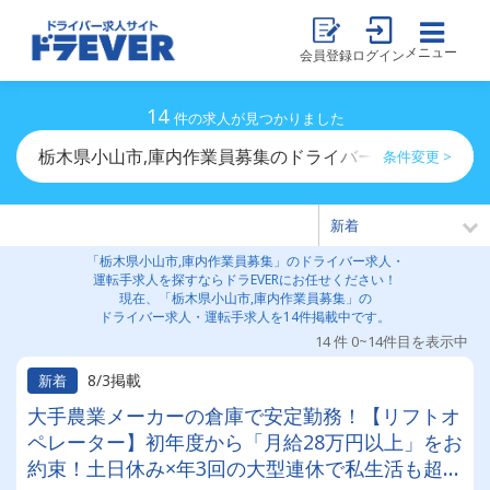
メニュー
会員登録
ログイン
14
件の求人が見つかりました
栃木県小山市,庫内作業員募集のドライバー求人・運転手
条件変更 >
「栃木県小山市,庫内作業員募集」のドライバー求人・
運転手求人を探すならドラEVERにお任せください！
現在、「栃木県小山市,庫内作業員募集」の
ドライバー求人・運転手求人を14件掲載中です。
14 件 0~14件目を表示中
8/3掲載
新着
大手農業メーカーの倉庫で安定勤務！【リフトオ
ペレーター】初年度から「月給28万円以上」をお
約束！土日休み×年3回の大型連休で私生活も超充