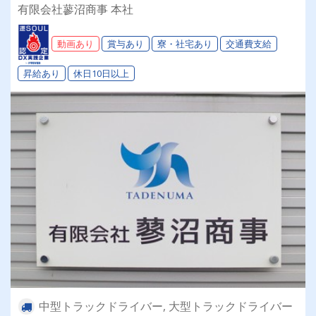
実の福利厚生！賞与・昇給・退職金もありま
有限会社蓼沼商事 本社
す！！地方の方は社員寮も完備しています♪お気
軽にご応募ください！
動画あり
賞与あり
寮・社宅あり
交通費支給
昇給あり
休日10日以上
中型トラックドライバー, 大型トラックドライバー