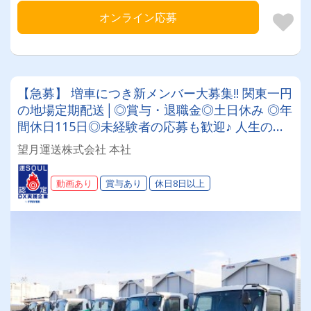
オンライン応募
【急募】 増車につき新メンバー大募集!! 関東一円
の地場定期配送│◎賞与・退職金◎土日休み ◎年
間休日115日◎未経験者の応募も歓迎♪ 人生の大
半を占める[働く時間]を、私達と一緒により「楽
望月運送株式会社 本社
しく」「熱くかっこよく」過ごしましませんか?
動画あり
賞与あり
休日8日以上