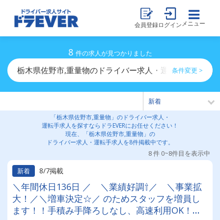
メニュー
会員登録
ログイン
8
件の求人が見つかりました
栃木県佐野市,重量物のドライバー求人・運転手求人一覧
条件変更 >
「栃木県佐野市,重量物」のドライバー求人・
運転手求人を探すならドラEVERにお任せください！
現在、「栃木県佐野市,重量物」の
ドライバー求人・運転手求人を8件掲載中です。
8 件 0~8件目を表示中
8/7掲載
新着
＼年間休日136日 ／ ＼業績好調⇧／ ＼事業拡
大！／＼増車決定☆／ のためスタッフを増員し
ます！！手積み手降ろしなし、高速利用OK！充