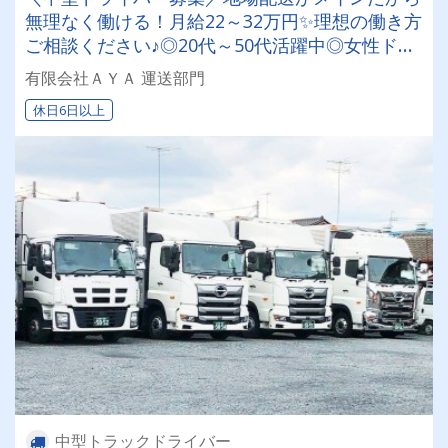
無理なく働ける！月給22～32万円✨理想の働き方
ご相談ください♪◎20代～50代活躍中◎女性ドラ
イバーも2名活躍中！◎未経験OK◎資格取得制度
有限会社ＡＹＡ 運送部門
あり◎
休日6日以上
中型トラックドライバー