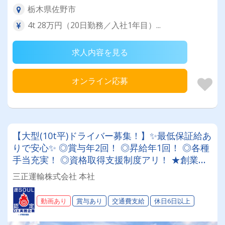
栃木県佐野市
4t 28万円（20日勤務／入社1年目）...
求人内容を見る
オンライン応募
【大型(10t平)ドライバー募集！】✨最低保証給あ
りで安心✨ ◎賞与年2回！ ◎昇給年1回！ ◎各種
手当充実！ ◎資格取得支援制度アリ！ ★創業以
来の安定企業★ 日曜・祝日休みでプライベート
三正運輸株式会社 本社
も確保！
動画あり
賞与あり
交通費支給
休日6日以上