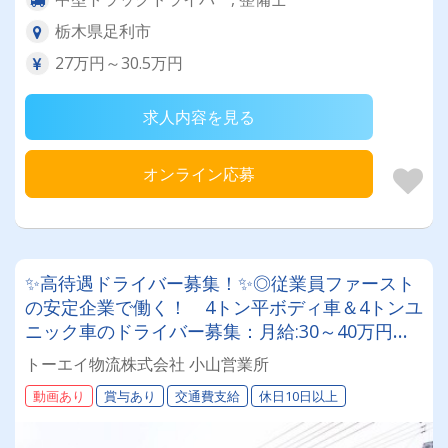
栃木県足利市
27万円～30.5万円
求人内容を見る
オンライン応募
✨高待遇ドライバー募集！✨◎従業員ファースト
の安定企業で働く！ 4トン平ボディ車＆4トンユ
ニック車のドライバー募集：月給:30～40万円！
◎退職金２つ！◎賞与年２回◎◎年間休日120
トーエイ物流株式会社 小山営業所
日！基本、土日祝休み◎ ◎未経験歓迎、経験者
動画あり
賞与あり
交通費支給
休日10日以上
優遇、女性も活躍！◎スキルアップも可◎