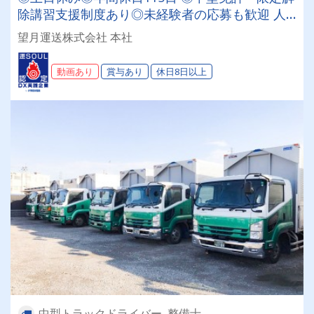
除講習支援制度あり◎未経験者の応募も歓迎 人
生の大半を占める[働く時間]を、私達と一緒によ
望月運送株式会社 本社
り「楽しく」「熱くかっこよく」過ごしましませ
んか?
動画あり
賞与あり
休日8日以上
中型トラックドライバー, 整備士