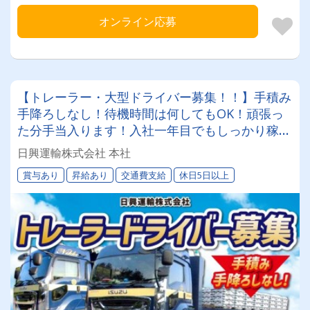
オンライン応募
【トレーラー・大型ドライバー募集！！】手積み
手降ろしなし！待機時間は何してもOK！頑張っ
た分手当入ります！入社一年目でもしっかり稼げ
ます！シニア、経験者、未経験者、歓迎！！★賞
日興運輸株式会社 本社
与年2回★日祝休みの他、休みたい日に休めちゃ
賞与あり
昇給あり
交通費支給
休日5日以上
います！