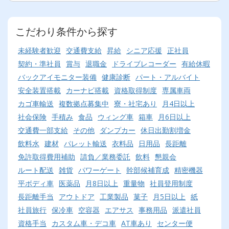
こだわり条件から探す
未経験者歓迎
交通費支給
昇給
シニア応援
正社員
契約・準社員
賞与
退職金
ドライブレコーダー
有給休暇
バックアイモニター装備
健康診断
パート・アルバイト
安全装置搭載
カーナビ搭載
資格取得制度
専属車両
カゴ車輸送
複数拠点募集中
寮・社宅あり
月4日以上
社会保険
手積み
食品
ウィング車
箱車
月6日以上
交通費一部支給
その他
ダンプカー
休日出勤割増金
飲料水
建材
パレット輸送
衣料品
日用品
長距離
免許取得費用補助
請負／業務委託
飲料
懇親会
ルート配送
雑貨
パワーゲート
幹部候補育成
精密機器
平ボディ車
医薬品
月8日以上
重量物
社員登用制度
長距離手当
アウトドア
工業製品
菓子
月5日以上
紙
社員旅行
保冷車
空容器
エアサス
事務用品
派遣社員
資格手当
カスタム車・デコ車
AT車あり
センター便