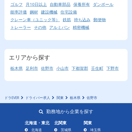
ゴルフ
月10日以上
自動車部品
保養所有
ダンボール
能率評価
鋼材
建設機械
住宅設備
クレーン車（ユニック等）
鉄筋
持ち込み
郵便物
トレーラー
その他
アルミバン
精密機械
エリアから探す
栃木県
足利市
佐野市
小山市
下都賀郡
壬生町
下野市
ドラEVER
ドライバー求人
関東
栃木県
佐野市
勤務地から企業を探す
北海道・東北
北関東
関東
北海道
茨城県
埼玉県