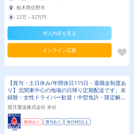
栃木県佐野市
22万～32万円
求人内容を見る
オンライン応募
【賞与・土日休み/年間休日115日・退職金制度あ
り】北関東中心の地場の日帰り定期配送です。未
経験・女性ドライバー歓迎！中型免許・限定解除
講習支援制度あり！トレーニングルーム完備◎
望月運送株式会社 本社
動画あり
賞与あり
休日8日以上