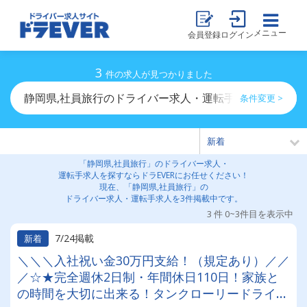
メニュー
会員登録
ログイン
3
件の求人が見つかりました
静岡県,社員旅行のドライバー求人・運転手求人一覧
条件変更 >
「静岡県,社員旅行」のドライバー求人・
運転手求人を探すならドラEVERにお任せください！
現在、「静岡県,社員旅行」の
ドライバー求人・運転手求人を3件掲載中です。
3 件 0~3件目を表示中
7/24掲載
新着
＼＼＼入社祝い金30万円支給！（規定あり）／／
／☆★完全週休2日制・年間休日110日！家族と
の時間を大切に出来る！タンクローリードライバ