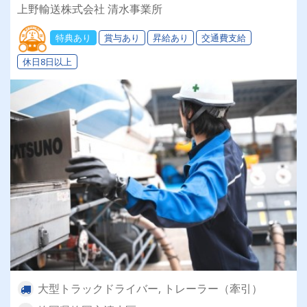
ー募集★☆力作業ほぼナシ！体力的負荷が少ない
上野輸送株式会社 清水事業所
仕事内容と、賞与（年2回）・昇給・退職金制度
など充実の福利厚生で安定して長く続けられます
特典あり
賞与あり
昇給あり
交通費支給
♪
休日8日以上
大型トラックドライバー, トレーラー（牽引）