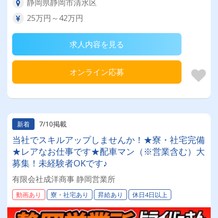
静岡県静岡市清水区
25万円～42万円
求人内容を見る
オンライン応募
7/10掲載
新着
当社でスキルアップしませんか！★寮・社宅完備
★レアなお仕事です★配車マン（※営業含む）大
募集！未経験者OKです♪
有限会社成洋商事 静岡営業所
動画あり
寮・社宅あり
昇給あり
休日4日以上