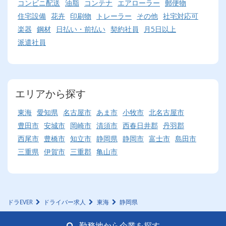
コンビニ配送
油脂
コンテナ
エアローラー
郵便物
住宅設備
花卉
印刷物
トレーラー
その他
社宅対応可
楽器
鋼材
日払い・前払い
契約社員
月5日以上
派遣社員
エリアから探す
東海
愛知県
名古屋市
あま市
小牧市
北名古屋市
豊田市
安城市
岡崎市
清須市
西春日井郡
丹羽郡
西尾市
豊橋市
知立市
静岡県
静岡市
富士市
島田市
三重県
伊賀市
三重郡
亀山市
ドラEVER
ドライバー求人
東海
静岡県
勤務地から企業を探す