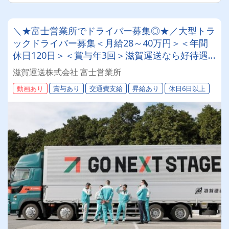
＼★富士営業所でドライバー募集◎★／大型トラ
ックドライバー募集＜月給28～40万円＞＜年間
休日120日＞＜賞与年3回＞滋賀運送なら好待遇
で安定した働き方が可能！
滋賀運送株式会社 富士営業所
動画あり
賞与あり
交通費支給
昇給あり
休日6日以上