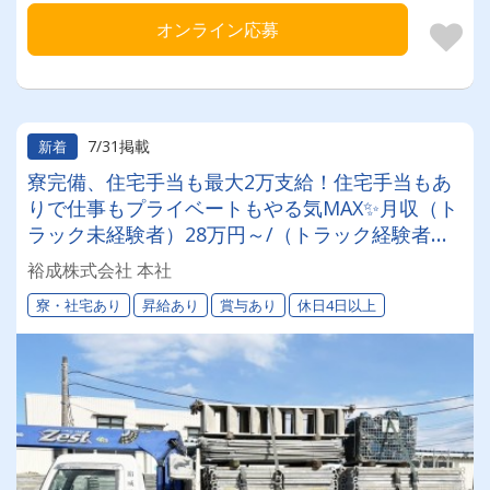
オンライン応募
7/31掲載
新着
寮完備、住宅手当も最大2万支給！住宅手当もあ
りで仕事もプライベートもやる気MAX✨月収（ト
ラック未経験者）28万円～/（トラック経験者）
32万円～/（ユニック経験者）36万円～保障！
裕成株式会社 本社
寮・社宅あり
昇給あり
賞与あり
休日4日以上