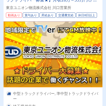
与年2回／昇給有／福利厚生充実／仕事量安定／
東京ユニオン物流株式会社 川口営業所
未経験歓迎◎【年間休日113日以上】連休もあり
動画あり
賞与あり
昇給あり
交通費支給
休日8日以上
◎プライベート充実可◎「安心・安全」で働く。
東京ユニオン物流でドライバーライフを送りませ
んか？
中型トラックドライバー, 準中型トラックドライバ
ー