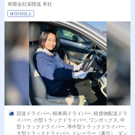
乗れるチャンスも☆彡／
有限会社栄陸送 本社
休日5日以上
回送ドライバー, 軽車両ドライバー, 軽貨物配送ドラ
イバー, 小型トラックドライバー, ワンボックス, 中
型トラックドライバー, 準中型トラックドライバー,
大型トラックドライバー, トレーラー（牽引）, ダン