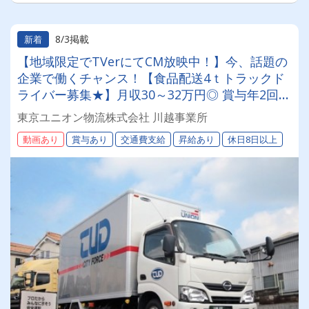
8/3掲載
新着
【地域限定でTVerにてCM放映中！】今、話題の
企業で働くチャンス！【食品配送4ｔトラックド
ライバー募集★】月収30～32万円◎ 賞与年2回／
昇給有／福利厚生充実／仕事量安定／未経験歓迎
東京ユニオン物流株式会社 川越事業所
◎【年間休日113日以上】連休もあり◎プライベ
動画あり
賞与あり
交通費支給
昇給あり
休日8日以上
ート充実可◎「安心・安全」で働く。東京ユニオ
ン物流でドライバーライフを送りませんか？