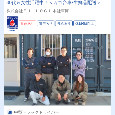
30代＆女性活躍中！＜カゴ台車/生鮮品配送＞
株式会社ＥＪ．ＬＯＧＩ 本社車庫
動画あり
賞与あり
昇給あり
休日6日以上
中型トラックドライバー