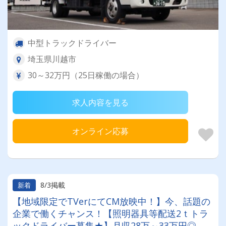
中型トラックドライバー
埼玉県川越市
30～32万円（25日稼働の場合）
求人内容を見る
オンライン応募
8/3掲載
新着
【地域限定でTVerにてCM放映中！】今、話題の
企業で働くチャンス！【照明器具等配送2ｔトラ
ックドライバー募集★】月収28万～33万円◎ 賞