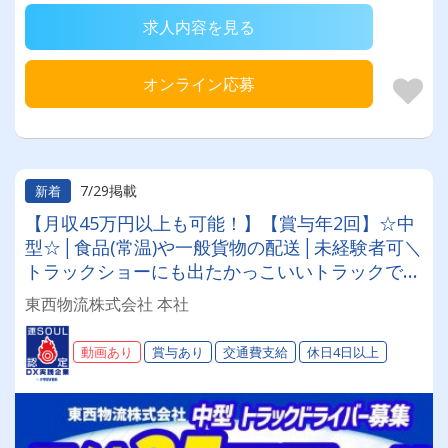
求人内容を見る
オンライン応募
7/29掲載
新着
【月収45万円以上も可能！】【賞与年2回】☆中
型☆│食品(常温)や一般貨物の配送│未経験者可＼
トラックショーにも出たかっこいいトラックで気
持ちよくドライブ！／
東西物流株式会社 本社
動画あり
賞与あり
交通費支給
休日4日以上