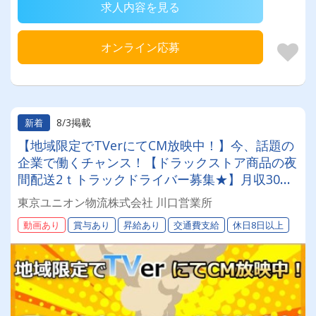
求人内容を見る
オンライン応募
8/3掲載
新着
【地域限定でTVerにてCM放映中！】今、話題の
企業で働くチャンス！【ドラックストア商品の夜
間配送2ｔトラックドライバー募集★】月収30万
～36万円◎賞与年2回／昇給有／福利厚生充実／
東京ユニオン物流株式会社 川口営業所
仕事量安定／未経験歓迎◎【年間休日113日以
動画あり
賞与あり
昇給あり
交通費支給
休日8日以上
上】連休もあり◎プライベート充実可◎「安心・
安全」で働く。東京ユニオン物流でドライバーラ
イフを送りませんか？