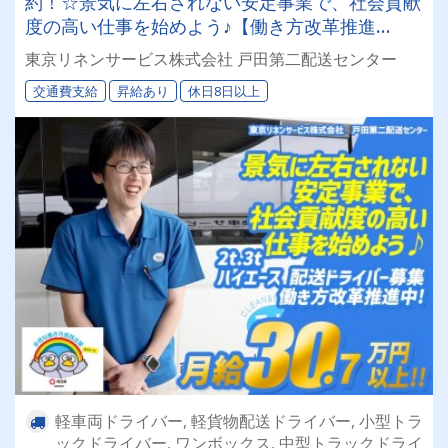
約！☆景気に左右されない安定事業で、社会貢献
度の高い仕事を始めよう♪【働き方改革推進
中！】☆正社員も同時募集☆◎昇給あり◎交通費
東京リネンサービス株式会社 戸田第二配送センター
別途支給◎
交通費支給
昇給あり
休日8日以上
軽車両ドライバー, 軽貨物配送ドライバー, 小型トラ
ックドライバー, ワンボックス, 中型トラックドライ