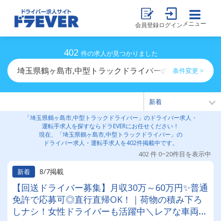
メニュー
会員登録
ログイン
402
件の求人が見つかりました
埼玉県鶴ヶ島市,中型トラックドライバーのドライバー求
条件変更 >
「埼玉県鶴ヶ島市,中型トラックドライバー」のドライバー求人・
運転手求人を探すならドラEVERにお任せください！
現在、「埼玉県鶴ヶ島市,中型トラックドライバー」の
ドライバー求人・運転手求人を402件掲載中です。
402 件 0~20件目を表示中
8/7掲載
新着
【回送ドライバー募集】月収30万～60万円✨普通
免許で応募可◎直行直帰OK！｜荷物の積み下ろ
しナシ！女性ドライバーも活躍中＼レアな車両に