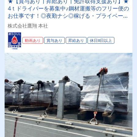
★【賞与あり┃昇給あり┃免許取得支援あり】★
4ｔドライバーを募集中♪鋼材運搬等のフリー便の
お仕事です！◎夜勤ナシ◎稼げる・プライベート
も充実可◎手積み手降ろしナシ◎福利厚生が充実
株式会社鷹翔 本社
◎未経験者歓迎◎経験者優遇
動画あり
賞与あり
昇給あり
休日8日以上