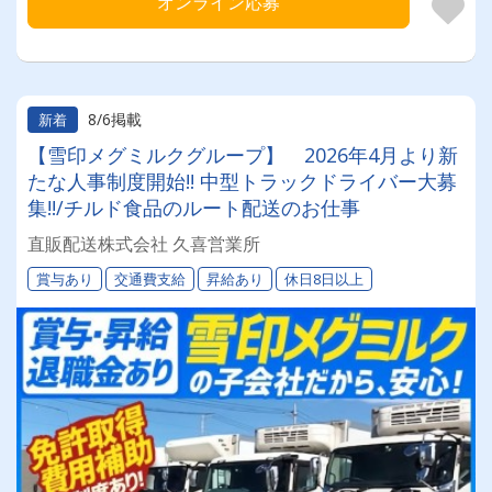
オンライン応募
8/6掲載
新着
【雪印メグミルクグループ】 2026年4月より新
たな人事制度開始!! 中型トラックドライバー大募
集!!/チルド食品のルート配送のお仕事
直販配送株式会社 久喜営業所
賞与あり
交通費支給
昇給あり
休日8日以上