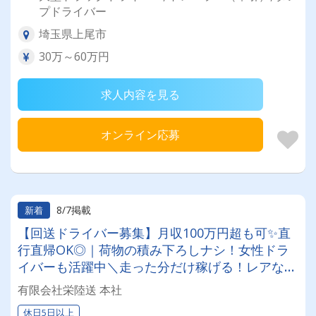
プドライバー
埼玉県上尾市
30万～60万円
求人内容を見る
オンライン応募
8/7掲載
新着
【回送ドライバー募集】月収100万円超も可✨直
行直帰OK◎｜荷物の積み下ろしナシ！女性ドラ
イバーも活躍中＼走った分だけ稼げる！レアな車
両に乗れるチャンスも☆彡／
有限会社栄陸送 本社
休日5日以上