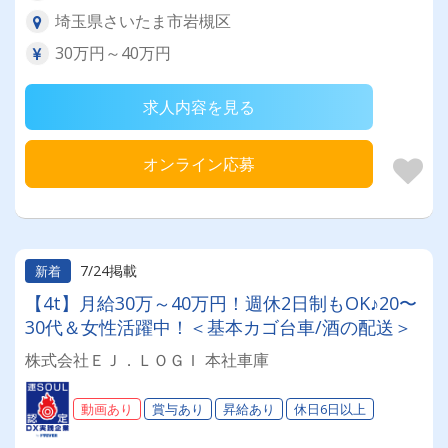
埼玉県さいたま市岩槻区
30万円～40万円
求人内容を見る
オンライン応募
7/24掲載
新着
【4t】月給30万～40万円！週休2日制もOK♪20〜
30代＆女性活躍中！＜基本カゴ台車/酒の配送＞
株式会社ＥＪ．ＬＯＧＩ 本社車庫
動画あり
賞与あり
昇給あり
休日6日以上