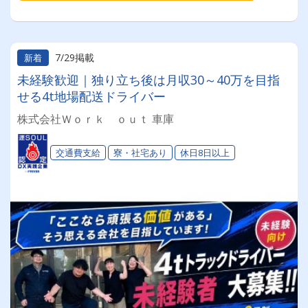
7/29掲載
新着
未経験歓迎｜独り立ち後は月収30～40万を目指
せる4t地場配送ドライバー
株式会社Ｗｏｒｋ ｏｕｔ 車庫
交通費支給
寮・社宅あり
休日8日以上