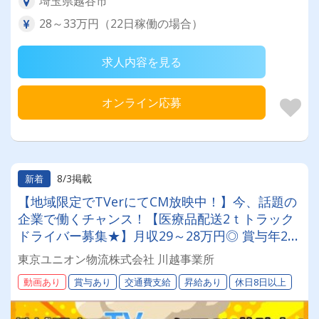
埼玉県越谷市
28～33万円（22日稼働の場合）
求人内容を見る
オンライン応募
8/3掲載
新着
【地域限定でTVerにてCM放映中！】今、話題の
企業で働くチャンス！【医療品配送2ｔトラック
ドライバー募集★】月収29～28万円◎ 賞与年2回
／昇給有／福利厚生充実／仕事量安定／未経験歓
東京ユニオン物流株式会社 川越事業所
迎◎【年間休日113日以上】連休もあり◎プライ
動画あり
賞与あり
交通費支給
昇給あり
休日8日以上
ベート充実可◎「安心・安全」で働く。東京ユニ
オン物流でドライバーライフを送りませんか？