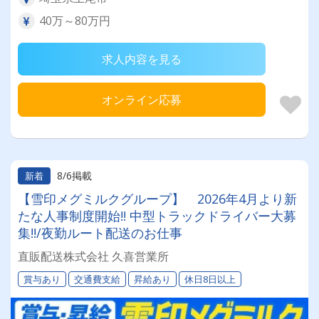
40万～80万円
求人内容を見る
オンライン応募
8/6掲載
新着
【雪印メグミルクグループ】 2026年4月より新
たな人事制度開始!! 中型トラックドライバー大募
集!!/夜勤ルート配送のお仕事
直販配送株式会社 久喜営業所
賞与あり
交通費支給
昇給あり
休日8日以上