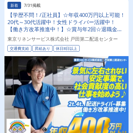
7/31掲載
新着
【学歴不問！/正社員】☆年収400万円以上可能！
20代～30代活躍中！女性ドライバー活躍中！
【働き方改革推進中！】☆賞与年2回☆退職金ア
リ(条件あり)☆昇給あり☆景気に左右されない安
東京リネンサービス株式会社 戸田第二配送センター
定事業で、社会貢献度の高い仕事を始めよう♪
交通費支給
昇給あり
休日8日以上