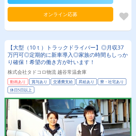
オンライン応募
【大型（10ｔ）トラックドライバー】◎月収37
万円可◎定期的に新車導入◎家族の時間もしっか
り確保！希望の働き方が叶います！
株式会社タドコロ物流 越谷常温倉庫
動画あり
賞与あり
交通費支給
昇給あり
寮・社宅あり
休日5日以上