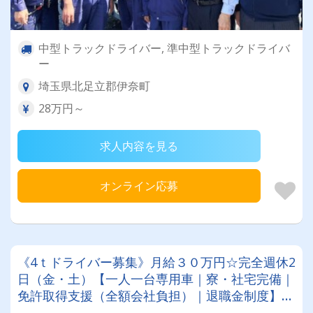
中型トラックドライバー, 準中型トラックドライバ
ー
埼玉県北足立郡伊奈町
28万円～
求人内容を見る
オンライン応募
《4ｔドライバー募集》月給３０万円☆完全週休2
日（金・土）【一人一台専用車｜寮・社宅完備｜
免許取得支援（全額会社負担）｜退職金制度】20
代～70代活躍！安定＆安心のサンエストライでド