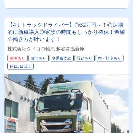
【4ｔトラックドライバー】◎32万円～！◎定期
的に新車導入◎家族の時間もしっかり確保！希望
の働き方が叶います！
株式会社タドコロ物流 越谷常温倉庫
動画あり
賞与あり
交通費支給
昇給あり
寮・社宅あり
休日5日以上