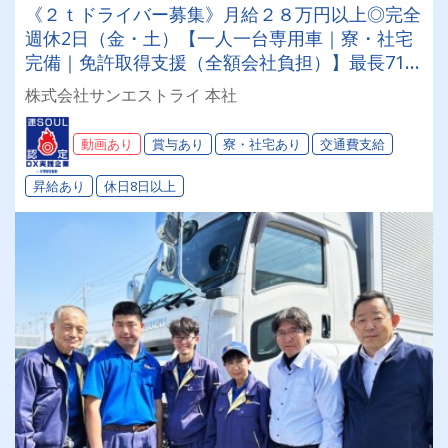
《２ｔドライバー募集》月給２８万円以上◎完全
週休2日（金・土）【一人一台専用車｜寮・社宅
完備｜免許取得支援（全額会社負担）】最長71歳
のドライバー在籍★年収400万以上稼ぐドライバ
株式会社サンエストライ 本社
ー多数！
動画あり
賞与あり
寮・社宅あり
交通費支給
昇給あり
休日8日以上