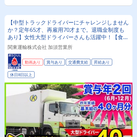
【中型トラックドライバーにチャレンジしません
か？定年65才、再雇用70才まで。退職金制度も
あり】女性大型ドライバーさんも活躍中！【食品
配送】店舗配送なし、センター納品！【未経験者
関東運輸株式会社 加須営業所
大歓迎】安心の独り立ちまでしっかりサポート‼
経験者厚遇!!永く働くなら関東運輸！【安定収
動画あり
賞与あり
交通費支給
昇給あり
入】入社1年目から月収30万円以上可!!住宅補助も
あり（アパートも可）、 ボーナス年2回(*^^)v退
休日8日以上
職