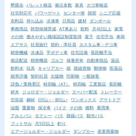
懇親会
パレット輸送
拠点多数
家具
カゴ車輸送
社宅対応可
パワーゲート
センター便
雑貨
シニア応援
衣料品
持ち込み
冷凍車
日用品
建材
ダンボール
事務用品
幹部候補育成
AT車あり
飲料
月4日以上
家電
その他
働きやすい職場認証制度取得
菓子
住宅手当
車両
エアサス
社員旅行
契約・準社員
カスタム車・デコ車
精密機械
冷凍品
平ボディ車
住宅設備
長距離手当
個店配送
精密機器
ゴルフ
保養所有
自動車部品
薬品
飲料水
玩具
キャリアカー
紙
路線貨物
郵便物
医薬品
能率評価
契約社員
出版物
印刷物
一般旅客
請負／業務委託
軽四輪（AT）
軽四輪
工業製品
長距離
材木
ジョロダー・ジョルダー
スーパー配送
トレーラー
空容器
鋼材
日払い・前払い
ワンボックス
アウトドア
油脂
重量物
保冷車
バイク
その他
燃料
乗用車
アルミバン
タクシー
バス
路線バス
観光バス
フットサル
月5日以上
釣り
エアージョルダー・ジョルダー
ダンプカー
産業廃棄物