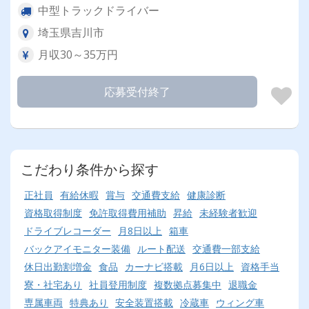
中型トラックドライバー
埼玉県吉川市
月収30～35万円
応募受付終了
こだわり条件から探す
正社員
有給休暇
賞与
交通費支給
健康診断
資格取得制度
免許取得費用補助
昇給
未経験者歓迎
ドライブレコーダー
月8日以上
箱車
バックアイモニター装備
ルート配送
交通費一部支給
休日出勤割増金
食品
カーナビ搭載
月6日以上
資格手当
寮・社宅あり
社員登用制度
複数拠点募集中
退職金
専属車両
特典あり
安全装置搭載
冷蔵車
ウィング車