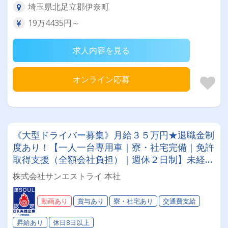
埼玉県北足立郡伊奈町
19万4435円～
求人内容を見る
オンライン応募
《大型ドライバー募集》月給３５万円★退職金制
度あり！【一人一台専用車｜寮・社宅完備｜免許
取得支援（全額会社負担）｜週休２日制】未経験
OK！社員思いの社長のもとでドライバー人生を
株式会社サンエストライ 本社
スタートさせませんか。
動画あり
賞与あり
寮・社宅あり
交通費支給
昇給あり
休日8日以上