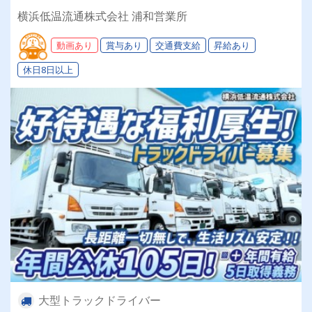
新たな営業所でお仕事しませんか？
横浜低温流通株式会社 浦和営業所
動画あり
賞与あり
交通費支給
昇給あり
休日8日以上
大型トラックドライバー