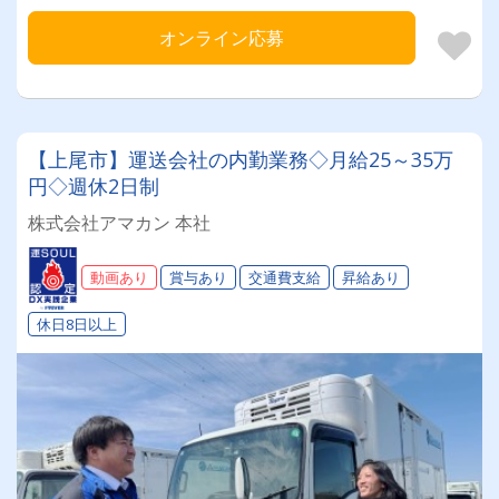
オンライン応募
【上尾市】運送会社の内勤業務◇月給25～35万
円◇週休2日制
株式会社アマカン 本社
動画あり
賞与あり
交通費支給
昇給あり
休日8日以上