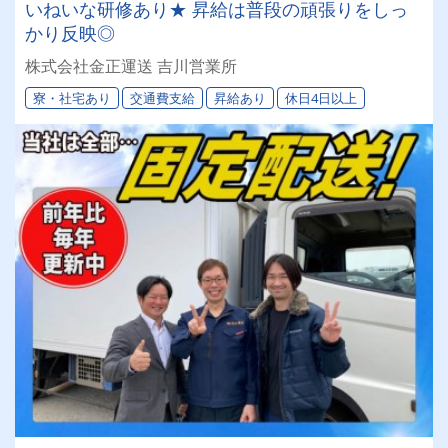
いねいな研修あり★ 昇給は普段の頑張りをしっ
かり反映◎
株式会社金正運送 吉川営業所
寮・社宅あり
交通費支給
昇給あり
休日4日以上