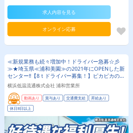
求人内容を見る
オンライン応募
≪新規業務も続々増加中！ドライバー急募☆彡
≫★埼玉県≪浦和美園≫の2021年にOPENした新
センター!!【8ｔドライバー募集！】ピカピカの新
たな営業所でお仕事しませんか？
横浜低温流通株式会社 浦和営業所
動画あり
賞与あり
交通費支給
昇給あり
休日8日以上