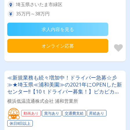
埼玉県さいたま市緑区
35万円～38万円
求人内容を見る
オンライン応募
≪新規業務も続々増加中！ドライバー急募☆彡
≫★埼玉県≪浦和美園≫の2021年にOPENした新
センター!!【10ｔドライバー募集！】ピカピカの
新たな営業所でお仕事しませんか？
横浜低温流通株式会社 浦和営業所
動画あり
賞与あり
交通費支給
昇給あり
休日8日以上