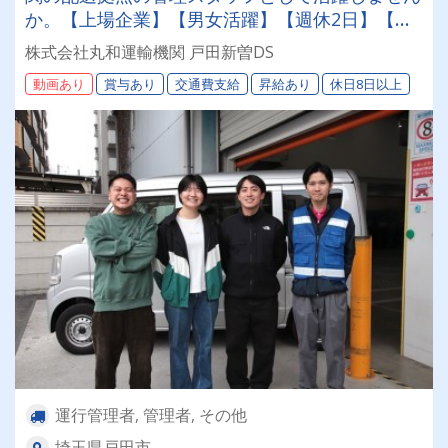
か。【上場企業】【男女活躍】【週休2日】【待
遇面充実】安定した環境＆収入をお約束《賞与年
株式会社丸和運輸機関 戸田新曽DS
2回》《退職金あり》《平均月収25万円》
動画あり
賞与あり
交通費支給
昇給あり
休日8日以上
運行管理者, 管理者, その他
埼玉県戸田市