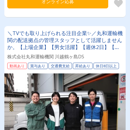
オンライン応募
＼TVでも取り上げられる注目企業✨／丸和運輸機
関の配送拠点の管理スタッフとして活躍しません
か。【上場企業】【男女活躍】【週休2日】【待
遇面充実】安定した環境＆収入をお約束《賞与年
株式会社丸和運輸機関 川越鶴ヶ島DS
2回》《退職金あり》《平均月収25万円》
動画あり
賞与あり
交通費支給
昇給あり
休日8日以上