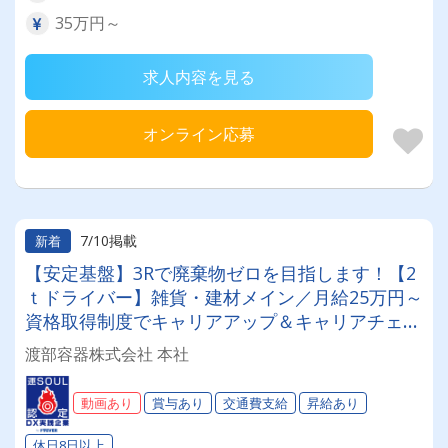
35万円～
求人内容を見る
オンライン応募
7/10掲載
新着
【安定基盤】3Rで廃棄物ゼロを目指します！【2
ｔドライバー】雑貨・建材メイン／月給25万円～
資格取得制度でキャリアアップ＆キャリアチェン
ジ可能◎★土日休み★年間休日114日★大型連休
渡部容器株式会社 本社
あり★＃賞与＃昇給＃1日体験OK
動画あり
賞与あり
交通費支給
昇給あり
休日8日以上