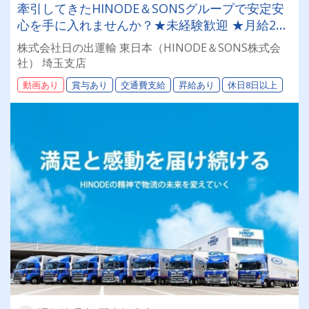
牽引してきたHINODE＆SONSグループで安定安
心を手に入れませんか？★未経験歓迎 ★月給20
万5000円～32万円 ★年間休日125日
株式会社日の出運輸 東日本（HINODE＆SONS株式会
社） 埼玉支店
動画あり
賞与あり
交通費支給
昇給あり
休日8日以上