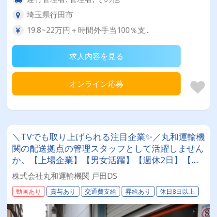
埼玉県行田市
19.8~22万円＋時間外手当100％支...
求人内容を見る
オンライン応募
＼TVでも取り上げられる注目企業✨／丸和運輸機
関の配送拠点の管理スタッフとして活躍しません
か。【上場企業】【男女活躍】【週休2日】【待
遇面充実】安定した環境＆収入をお約束《賞与年
株式会社丸和運輸機関 戸田DS
2回》《退職金あり》《平均月収25万円》
動画あり
賞与あり
交通費支給
昇給あり
休日8日以上