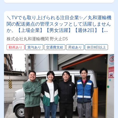
＼TVでも取り上げられる注目企業✨／丸和運輸機
関の配送拠点の管理スタッフとして活躍しません
か。【上場企業】【男女活躍】【週休2日】【待
遇面充実】安定した環境＆収入をお約束《賞与年
株式会社丸和運輸機関 野火止DS
2回》《退職金あり》《平均月収25万円》
動画あり
賞与あり
交通費支給
昇給あり
休日8日以上