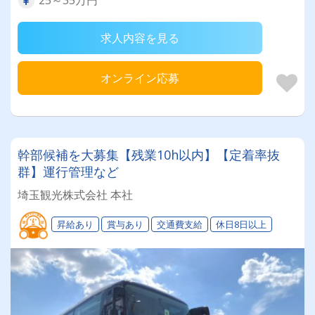
25～35万円
求人内容を見る
オンライン応募
幹部候補を大募集【残業10h以内】【定着率抜
群】運行管理など
埼玉観光株式会社 本社
昇給あり
賞与あり
交通費支給
休日8日以上