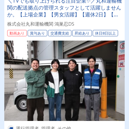
＼TVでも取り上げられる注目企業✨／丸和運輸機
関の配送拠点の管理スタッフとして活躍しません
か。【上場企業】【男女活躍】【週休2日】【待
遇面充実】安定した環境＆収入をお約束《賞与年
株式会社丸和運輸機関 鴻巣忍DS
2回》《退職金あり》《平均月収25万円》
動画あり
賞与あり
交通費支給
昇給あり
休日8日以上
運行管理者, 管理者, その他