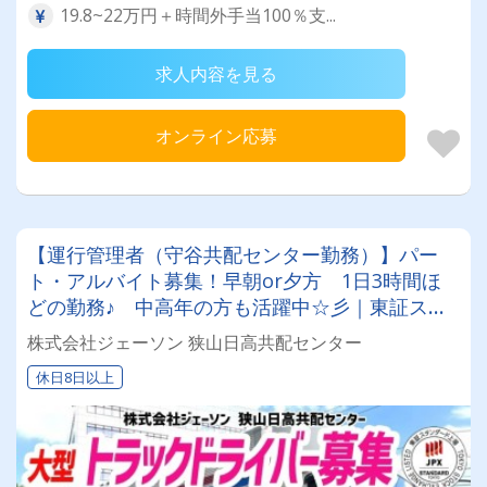
19.8~22万円＋時間外手当100％支...
求人内容を見る
オンライン応募
【運行管理者（守谷共配センター勤務）】パー
ト・アルバイト募集！早朝or夕方 1日3時間ほ
どの勤務♪ 中高年の方も活躍中☆彡｜東証スタ
ンダード上場企業《自社物流》｜ 詳細はお問い
株式会社ジェーソン 狭山日高共配センター
合わせください！
休日8日以上