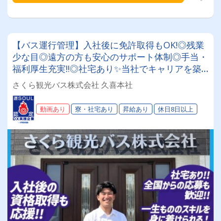
【バス運行管理】入社後に免許取得もOK!◎残業
少な目◎遠方の方も安心のサポート体制◎手当・
福利厚生充実‼◎社宅あり✨当社でキャリアを築
きませんか？！
さくら観光バス株式会社 久喜本社
動画あり
寮・社宅あり
昇給あり
休日8日以上