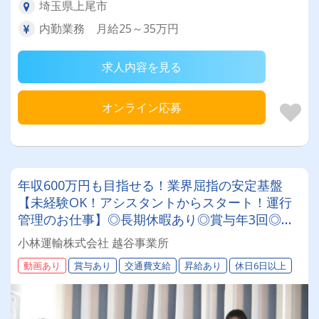
埼玉県上尾市
内勤業務 月給25～35万円
求人内容を見る
オンライン応募
年収600万円も目指せる！業界屈指の安定基盤
【未経験OK！アシスタントからスタート！運行
管理のお仕事】◎長期休暇あり◎賞与年3回◎昇
給◎退職金◎運行管理資格取得支援あり
小林運輸株式会社 越谷事業所
動画あり
賞与あり
交通費支給
昇給あり
休日6日以上