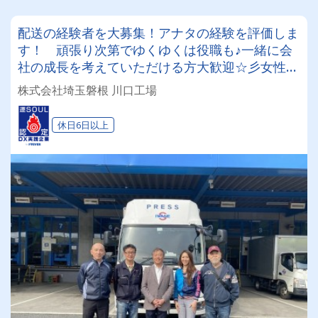
配送の経験者を大募集！アナタの経験を評価しま
す！ 頑張り次第でゆくゆくは役職も♪一緒に会
社の成長を考えていただける方大歓迎☆彡女性社
長が働きやすい会社作りを推進中！
株式会社埼玉磐根 川口工場
休日6日以上