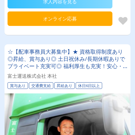
求人内容を見る
オンライン応募
☆【配車事務員大募集中】★ 資格取得制度あり
◎昇給、賞与あり◎ 土日祝休み/長期休暇ありで
プライベート充実可◎ 福利厚生も充実！安心・
安全の職場で新しいキャリアをスタートしません
富士運送株式会社 本社
か？
賞与あり
交通費支給
昇給あり
休日6日以上