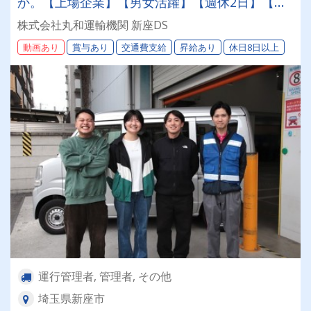
か。【上場企業】【男女活躍】【週休2日】【待
遇面充実】安定した環境＆収入をお約束《賞与年
株式会社丸和運輸機関 新座DS
2回》《退職金あり》《平均月収25万円》
動画あり
賞与あり
交通費支給
昇給あり
休日8日以上
運行管理者, 管理者, その他
埼玉県新座市