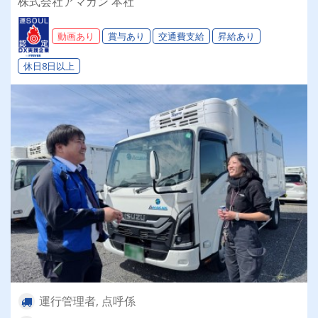
株式会社アマカン 本社
動画あり
賞与あり
交通費支給
昇給あり
休日8日以上
運行管理者, 点呼係