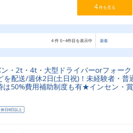
4
件を見る
4 件 0~4件目を表示中
ン・2t・4t・大型ドライバーorフォーク
を配送/週休2日(土日祝)！未経験者・普
時は50%費用補助制度も有★インセン・
遇充実
休日8日以上