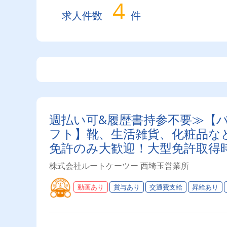
4
求人件数
件
週払い可&履歴書持参不要≫【バ
フト】靴、生活雑貨、化粧品など
免許のみ大歓迎！大型免許取得
与・勤続給・子ども手当など待
株式会社ルートケーツー 西埼玉営業所
動画あり
賞与あり
交通費支給
昇給あり