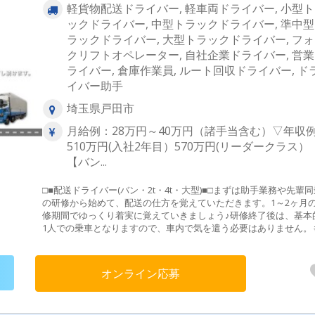
軽貨物配送ドライバー, 軽車両ドライバー, 小型
ックドライバー, 中型トラックドライバー, 準中
ラックドライバー, 大型トラックドライバー, フ
クリフトオペレーター, 自社企業ドライバー, 営
ライバー, 倉庫作業員, ルート回収ドライバー, ド
イバー助手
埼玉県戸田市
月給例：28万円～40万円（諸手当含む）▽年収
510万円(入社2年目）570万円(リーダークラス）
【バン...
□■配送ドライバー(バン・2t・4t・大型)■□まずは助手業務や先輩同
の研修から始めて、配送の仕方を覚えていただきます。1～2ヶ月
修期間でゆっくり着実に覚えていきましょう♪研修終了後は、基本
1人での乗車となりますので、車内で気を遣う必要はありません。
ろん経験者には即戦力として活躍頂けるお仕事をお任せします。
みに車種は、ご経験と免許種類、ご本人のご希望を考慮の上、決
たします。≪先輩社員Q&A≫どんな仕事をしていますか？→トラ
オンライン応募
で紙製品や生活雑貨等の引取と配送です。ショッピングモール内
への配送や、物流倉庫間の転送がメインで、個人宅への配送はあ
せん。※靴、雑貨(百均で売っているようなモノ)、化粧品、生活家