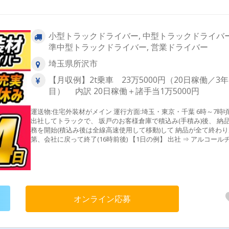
小型トラックドライバー, 中型トラックドライバー
準中型トラックドライバー, 営業ドライバー
埼玉県所沢市
【月収例】2t乗車 23万5000円（20日稼働／3年
目） 内訳 20日稼働＋諸手当1万5000円
運送物:住宅外装材がメイン 運行方面:埼玉・東京・千葉 6時～7時
出社してトラックで、 坂戸のお客様倉庫で積込み(手積み)後、 納
務を開始(積込み後は全線高速使用して移動)して 納品が全て終わり
第、会社に戻って終了(16時前後) 【1日の例】 出社 ⇒ アルコールチェ
ックを実施、安全を確保したら坂戸に向けて出発！ ⇒7時以降から
込みをして、検品し各地に向けて出発！ ⇒ 一番店に到着したら、
さんや納材店の指示により商品の搬入 ※平均で20件前後の納材店
築住宅現場への納品 ※15時ぐらいに全ての商品を納品します。(完
報告メールを実施) ⇒ そのまま会社に戻って終了 ※翌日の配送完了地
での終了予定時間をスマホでWEB入力
オンライン応募