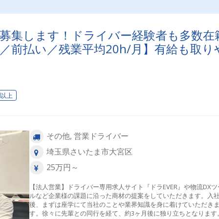
を募集します！ドライバー経験者も多数在
給／前払い／残業平均20h/月】有給も取り
日以上
その他, 営業ドライバー
埼玉県さいたま市大宮区
25万円～
【法人営業】ドライバー専用求人サイト『ドラEVER』や物流DXツ
ルなど企業様の課題に沿った商材の提案をしていただきます。入
後、まずは座学にて当社のことや業界知識を身に着けていただき
す。徐々に先輩との同行を経て、約3ヶ月後に独り立ちとなります