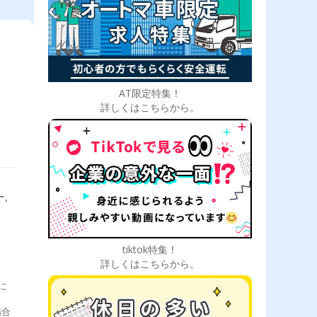
逆に
上イ
月は
やす
て
□・
ピン
AT限定特集！
詳しくはこちらから。
,
tiktok特集！
詳しくはこちらから。
に
々
場合