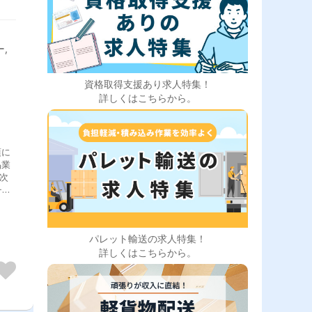
,
資格取得支援あり求人特集！
詳しくはこちらから。
頃に
品業
次
積
大工
や新
パレット輸送の求人特集！
了
詳しくはこちらから。