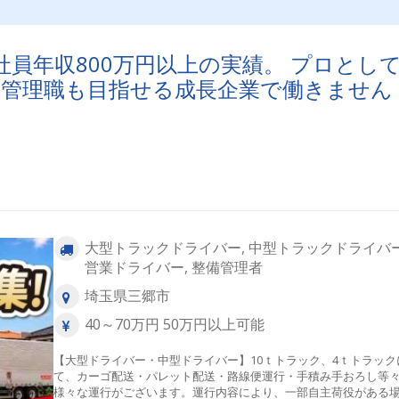
ど仕事のやりがいは？→効率よく仕事を終えて定時で帰ったり、
繁忙期はしっかり稼いだり、メリハリつけて働けることです。売
ンセンティブもあるので、効率よく売上を上げてたくさん稼げた
達成感が大きいです。どんな職場ですか？→みんな親切で親しみ
員年収800万円以上の実績。 プロとし
く、とても働きやすい職場です。□■フォークリフトオペレーター■
 管理職も目指せる成長企業で働きません
商品の移動・積み込み・荷下ろし・パレットの準備・荷物のラッ
グ・フォークリフトの整備、点検 などなど
大型トラックドライバー, 中型トラックドライバー
営業ドライバー, 整備管理者
埼玉県三郷市
40～70万円 50万円以上可能
【大型ドライバー・中型ドライバー】10ｔトラック、4ｔトラック
て、カーゴ配送・パレット配送・路線便運行・手積み手おろし等
様々な運行がございます。運行内容により、一部自主荷役がある