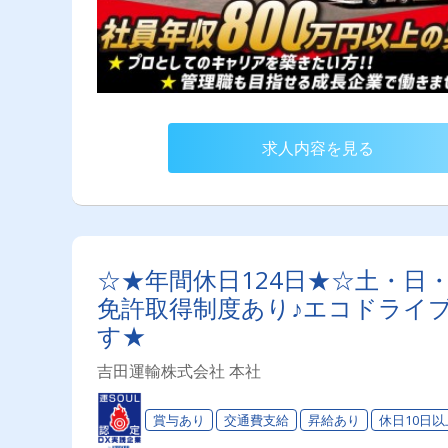
求人内容を見る
☆★年間休日124日★☆土・日
免許取得制度あり♪エコドライ
す★
吉田運輸株式会社 本社
賞与あり
交通費支給
昇給あり
休日10日以