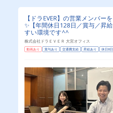
【ドラEVER】の営業メンバー
✨【年間休日128日／賞与／昇
すい環境です^^
株式会社ドラＥＶＥＲ 大宮オフィス
動画あり
賞与あり
交通費支給
昇給あり
休日8