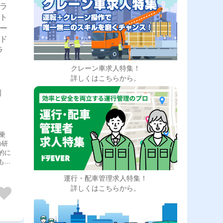
トラ
型ト
ォー
業ド
ラ
クレーン車求人特集！
詳しくはこちらから。
例
乗
の研
的に
もち
ちな
運行・配車管理求人特集！
定い
詳しくはこちらから。
ック
店舗
りま
電な