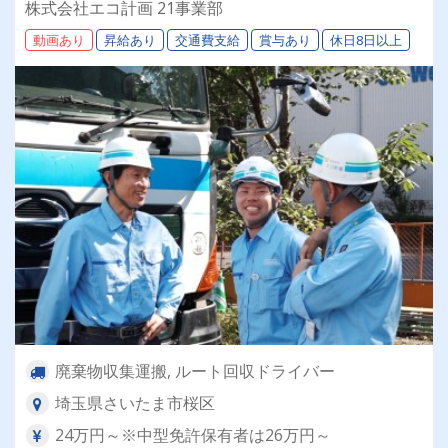
株式会社エコ計画 21事業部
動画あり
昇給あり
交通費支給
賞与あり
休日8日以上
廃棄物収集運搬, ルート回収ドライバー
埼玉県さいたま市桜区
24万円～※中型免許保有者は26万円～