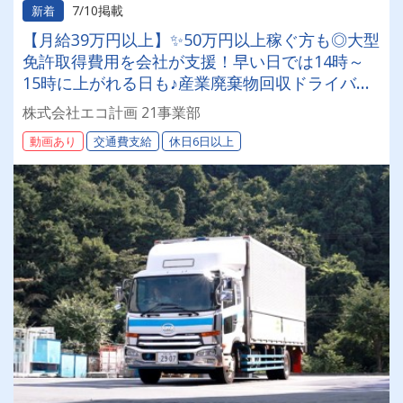
7/10掲載
新着
【月給39万円以上】✨50万円以上稼ぐ方も◎大型
免許取得費用を会社が支援！早い日では14時～
15時に上がれる日も♪産業廃棄物回収ドライバー
募集！
株式会社エコ計画 21事業部
動画あり
交通費支給
休日6日以上