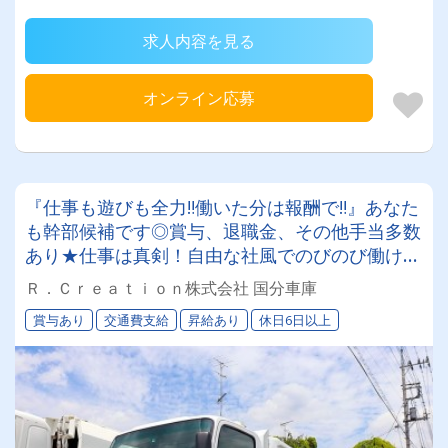
求人内容を見る
オンライン応募
『仕事も遊びも全力‼働いた分は報酬で‼』あなた
も幹部候補です◎賞与、退職金、その他手当多数
あり★仕事は真剣！自由な社風でのびのび働けま
す！WワークOK!!ダンボール収集ドライバー募
Ｒ．Ｃｒｅａｔｉｏｎ株式会社 国分車庫
集！！
賞与あり
交通費支給
昇給あり
休日6日以上