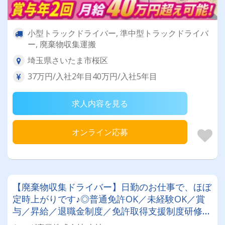
小型トラックドライバー, 準中型トラックドライバ
ー, 廃棄物収集運搬
埼玉県さいたま市桜区
37万円/入社2年目40万円/入社5年目
求人内容を見る
オンライン応募
【廃棄物収集ドライバー】日勤のお仕事で、ほぼ
定時上がりです♪◎普通免許OK／未経験OK／賞
与／昇給／退職金制度／免許取得支援制度研修は
毎年豪華にハワイで行っています‼※現在はコロ