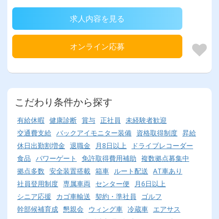
求人内容を見る
オンライン応募
こだわり条件から探す
有給休暇
健康診断
賞与
正社員
未経験者歓迎
交通費支給
バックアイモニター装備
資格取得制度
昇給
休日出勤割増金
退職金
月8日以上
ドライブレコーダー
食品
パワーゲート
免許取得費用補助
複数拠点募集中
拠点多数
安全装置搭載
箱車
ルート配送
AT車あり
社員登用制度
専属車両
センター便
月6日以上
シニア応援
カゴ車輸送
契約・準社員
ゴルフ
幹部候補育成
懇親会
ウィング車
冷蔵車
エアサス