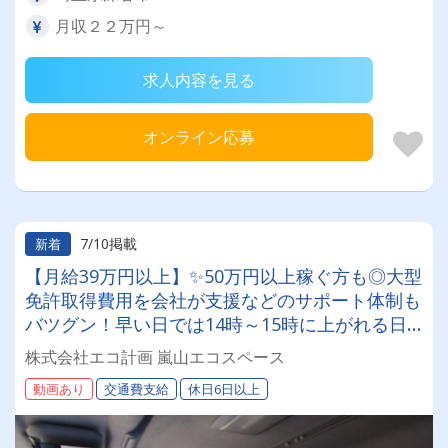
月収２２万円～
求人内容を見る
オンライン応募
7/10掲載
新着
【月給39万円以上】✨50万円以上稼ぐ方も◎大型
免許取得費用を会社が支援などのサポート体制も
バツグン！早い日では14時～15時に上がれる日
も♪産業廃棄物回収ドライバー募集！
株式会社エコ計画 嵐山エコスペース
動画あり
交通費支給
休日6日以上