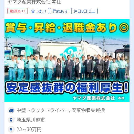
ヤマダ産業株式会社 本社
ナの為自粛中
動画あり
賞与あり
昇給あり
休日8日以上
中型トラックドライバー, 廃棄物収集運搬
埼玉県川越市
23～30万円