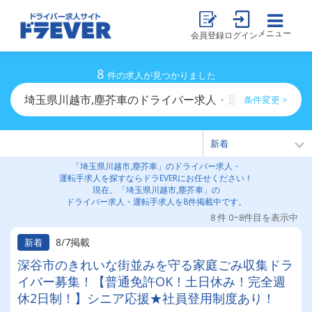
メニュー
会員登録
ログイン
8
件の求人が見つかりました
埼玉県川越市,塵芥車のドライバー求人・運転手求人一覧
条件変更 >
「埼玉県川越市,塵芥車」のドライバー求人・
運転手求人を探すならドラEVERにお任せください！
現在、「埼玉県川越市,塵芥車」の
ドライバー求人・運転手求人を8件掲載中です。
8 件 0~8件目を表示中
8/7掲載
新着
深谷市のきれいな街並みを守る家庭ごみ収集ドラ
イバー募集！【普通免許OK！土日休み！完全週
休2日制！】シニア応援★社員登用制度あり！