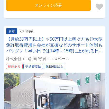
オンライン応募
7/10掲載
新着
【月給39万円以上】✨50万円以上稼ぐ方も◎大型
免許取得費用を会社が支援などのサポート体制も
バツグン！早い日では14時～15時に上がれる日
も♪産業廃棄物回収ドライバー募集！
株式会社エコ計画 寄居エコスペース
動画あり
交通費支給
休日6日以上