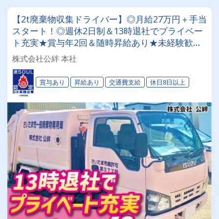
【2t廃棄物収集ドライバー】◎月給27万円＋手当
スタート！◎週休2日制＆13時退社でプライベー
ト充実★賞与年2回＆随時昇給あり★未経験歓
迎！★地域密着の安定企業
株式会社公絆 本社
賞与あり
昇給あり
交通費支給
休日8日以上