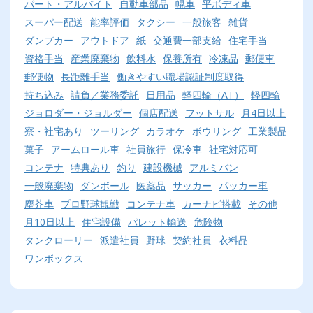
パート・アルバイト
自動車部品
幌車
平ボディ車
スーパー配送
能率評価
タクシー
一般旅客
雑貨
ダンプカー
アウトドア
紙
交通費一部支給
住宅手当
資格手当
産業廃棄物
飲料水
保養所有
冷凍品
郵便車
郵便物
長距離手当
働きやすい職場認証制度取得
持ち込み
請負／業務委託
日用品
軽四輪（AT）
軽四輪
ジョロダー・ジョルダー
個店配送
フットサル
月4日以上
寮・社宅あり
ツーリング
カラオケ
ボウリング
工業製品
菓子
アームロール車
社員旅行
保冷車
社宅対応可
コンテナ
特典あり
釣り
建設機械
アルミバン
一般廃棄物
ダンボール
医薬品
サッカー
パッカー車
塵芥車
プロ野球観戦
コンテナ車
カーナビ搭載
その他
月10日以上
住宅設備
パレット輸送
危険物
タンクローリー
派遣社員
野球
契約社員
衣料品
ワンボックス