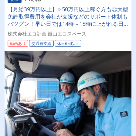
【月給39万円以上】✨50万円以上稼ぐ方も◎大型
免許取得費用を会社が支援などのサポート体制も
バツグン！早い日では14時～15時に上がれる日
も♪産業廃棄物回収ドライバー募集！
株式会社エコ計画 嵐山エコスペース
動画あり
交通費支給
休日6日以上