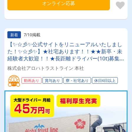
オンライン応募
7/10掲載
新着
【✨☆彡✨公式サイトをリニューアルいたしまし
た！✨☆彡✨】★社宅あります！！★★新卒・未
経験者大歓迎！！★長距離ドライバー(10t)募集
中
株式会社アロハトラストライン 本社
動画あり
賞与あり
寮・社宅あり
休日6日以上