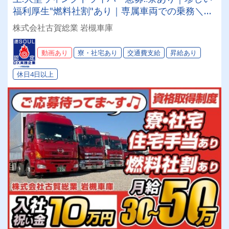
福利厚生"燃料社割"あり｜専属車両での乗務＼長
く安定して働ける環境づくりに努めています／
株式会社古賀総業 岩槻車庫
動画あり
寮・社宅あり
交通費支給
昇給あり
休日4日以上