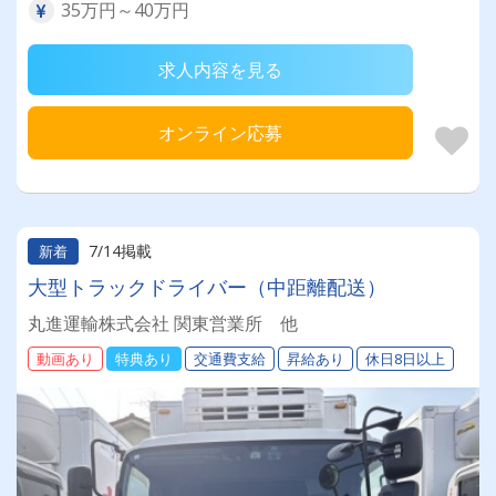
35万円～40万円
求人内容を見る
オンライン応募
7/14掲載
新着
大型トラックドライバー（中距離配送）
丸進運輸株式会社 関東営業所 他
動画あり
特典あり
交通費支給
昇給あり
休日8日以上