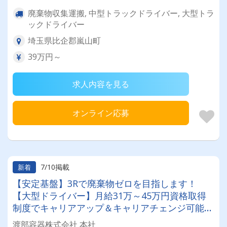
廃棄物収集運搬, 中型トラックドライバー, 大型トラ
ックドライバー
埼玉県比企郡嵐山町
39万円～
求人内容を見る
オンライン応募
7/10掲載
新着
【安定基盤】3Rで廃棄物ゼロを目指します！
【大型ドライバー】月給31万～45万円資格取得
制度でキャリアアップ＆キャリアチェンジ可能
◎★土日休み★年間休日114日★大型連休あり★
渡部容器株式会社 本社