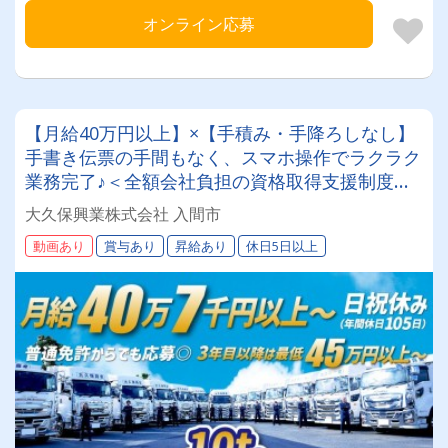
オンライン応募
【月給40万円以上】×【手積み・手降ろしなし】
手書き伝票の手間もなく、スマホ操作でラクラク
業務完了♪＜全額会社負担の資格取得支援制度あ
り！未経験からプロへ！＞専属車両！最新モデル
大久保興業株式会社 入間市
が続々納車中で新車に乗れるチャンスも！【10t
動画あり
賞与あり
昇給あり
休日5日以上
ダンプドライバー】