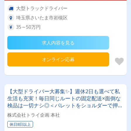
大型トラックドライバー
埼玉県さいたま市岩槻区
35～50万円
求人内容を見る
オンライン応募
【大型ドライバー大募集✨】週休2日も選べて私
生活も充実！毎日同じルートの固定配送×面倒な
検品は一切ナシ◎＜パレットをショルダーで押す
だけ＞の超シンプル作業で身体の負担も最小限★
株式会社トライ企画 本社
未経験者でもすぐ覚えられますよ！
休日8日以上