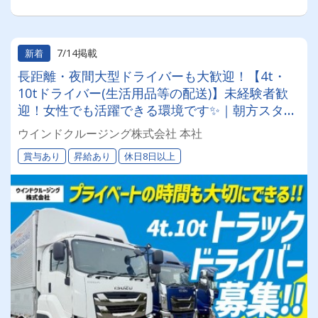
7/14掲載
新着
長距離・夜間大型ドライバーも大歓迎！【4t・
10tドライバー(生活用品等の配送)】未経験者歓
迎！女性でも活躍できる環境です✨｜朝方スター
トで午後は自分時間◎｜月給26万円～＃賞与年2
ウインドクルージング株式会社 本社
回＃週休2日制＃資格取得支援制度あり＼身体の
賞与あり
昇給あり
休日8日以上
負担軽減をしたい方必見！／