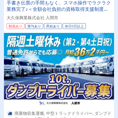
手書き伝票の手間もなく、スマホ操作でラクラク
業務完了♪＜全額会社負担の資格取得支援制度あ
り！未経験からプロへ！＞専属車両！最新モデル
大久保興業株式会社 入間市
が続々納車中で新車に乗れるチャンスも！【10t
動画あり
賞与あり
昇給あり
休日5日以上
ダンプドライバー】
廃棄物収集運搬, 中型トラックドライバー, ダンプド