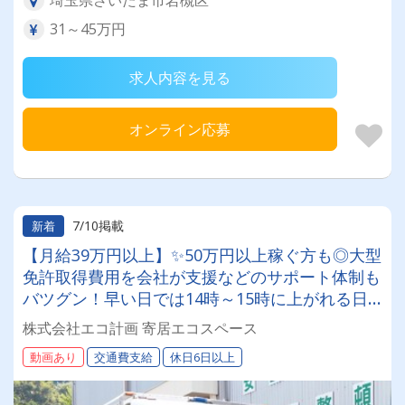
埼玉県さいたま市岩槻区
31～45万円
求人内容を見る
オンライン応募
7/10掲載
新着
【月給39万円以上】✨50万円以上稼ぐ方も◎大型
免許取得費用を会社が支援などのサポート体制も
バツグン！早い日では14時～15時に上がれる日
も♪産業廃棄物回収ドライバー募集！
株式会社エコ計画 寄居エコスペース
動画あり
交通費支給
休日6日以上