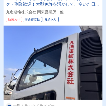
ク・副業歓迎！大型免許を活かして、空いた日だ
け稼ごう◎
丸進運輸株式会社 関東営業所 他
動画あり
交通費支給
昇給あり
大型トラックドライバー