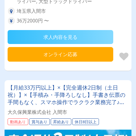
ライバー, 大型トラックドライバー
埼玉県入間市
36万2000円 〜
求人内容を見る
オンライン応募
【月給33万円以上】×【完全週休2日制（土日
祝）】×【手積み・手降ろしなし】手書き伝票の
手間もなく、スマホ操作でラクラク業務完了♪＜
全額会社負担の資格取得支援制度あり！未経験か
大久保興業株式会社 入間市
らプロへ！＞専属車両！最新モデルが続々納車中
動画あり
賞与あり
昇給あり
休日8日以上
で新車に乗れるチャンスも！【10tダンプドライ
バー】