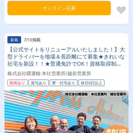
オンライン応募
7/10掲載
新着
【公式サイトをリニューアルいたしました！】大
型ドライバーを地場＆長距離にて募集★きれいな
社宅を新設！！★普通免許でOK！資格取得制度
あり♪新卒・未経験スタートからベテランまで歓
株式会社曙運輸 本社営業所/越谷営業所
迎いたします◆学歴・年齢不問◆
動画あり
賞与あり
寮・社宅あり
休日6日以上