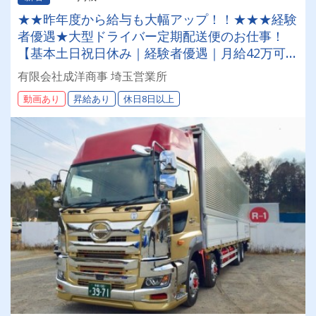
★★昨年度から給与も大幅アップ！！★★★経験
者優遇★大型ドライバー定期配送便のお仕事！
【基本土日祝日休み｜経験者優遇｜月給42万可】
力仕事ナシ◎2024問題に対応した配車組で安定
有限会社成洋商事 埼玉営業所
して働けます。
動画あり
昇給あり
休日8日以上