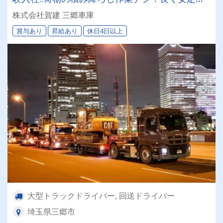
て働ける環境です！＊夜勤・休日出勤は希望者の
株式会社賀建 三郷車庫
み！女性ドライバー“2名”活躍中◎
賞与あり
昇給あり
休日4日以上
大型トラックドライバー, 回送ドライバー
埼玉県三郷市