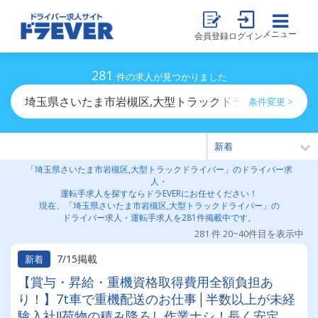
メニュー
会員登録
ログイン
281
件の求人が見つかりました
埼玉県さいたま市岩槻区,大型トラックドライバーのドラ
条件変更 >
「埼玉県さいたま市岩槻区,大型トラックドライバー」のドライバー求
人・
運転手求人を探すならドラEVERにお任せください！
現在、「埼玉県さいたま市岩槻区,大型トラックドライバー」の
ドライバー求人・運転手求人を281件掲載中です。
281 件 20~40件目を表示中
7/15掲載
新着
【賞与・昇給・重機資格取得費用全額負担あ
り！】7t車で重機配送のお仕事│半数以上が未経
験入社‼荷物の積み降ろし作業ナシ！長く安定し