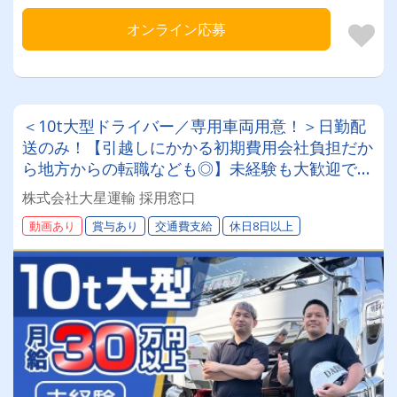
オンライン応募
＜10t大型ドライバー／専用車両用意！＞日勤配
送のみ！【引越しにかかる初期費用会社負担だか
ら地方からの転職なども◎】未経験も大歓迎です
◎20～50代が活躍中！女性ドライバーも現役で
株式会社大星運輸 採用窓口
活躍中！大手取引先が多数なので、長期安定して
動画あり
賞与あり
交通費支給
休日8日以上
働けます！