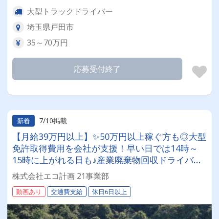
大型トラックドライバー
埼玉県戸田市
35～70万円
応募受付終了
7/10掲載
新着
【月給39万円以上】✨50万円以上稼ぐ方も◎大型
免許取得費用を会社が支援！早い日では14時～
15時に上がれる日も♪産業廃棄物回収ドライバー
募集！
株式会社エコ計画 21事業部
動画あり
交通費支給
休日6日以上