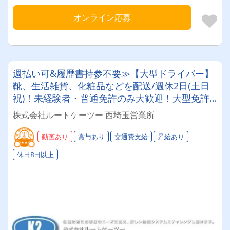
オンライン応募
週払い可&履歴書持参不要≫【大型ドライバー】
靴、生活雑貨、化粧品などを配送/週休2日(土日
祝)！未経験者・普通免許のみ大歓迎！大型免許
取得時は50%費用補助制度も有★インセン・賞
株式会社ルートケーツー 西埼玉営業所
与・勤続給・子ども手当など待遇充実
動画あり
賞与あり
交通費支給
昇給あり
休日8日以上