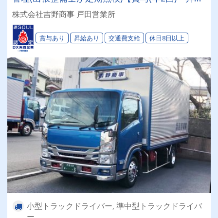
(年1回)・各種手当】新車続々納車予定あり!!増
株式会社吉野商事 戸田営業所
車・増便に伴う増員募集です✨
賞与あり
昇給あり
交通費支給
休日8日以上
小型トラックドライバー, 準中型トラックドライバ
ー