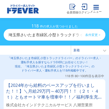
メニュー
会員登録
ログイン
118
件の求人が見つかりました
埼玉県さいたま市緑区,小型トラックドライバーのドライ
条件変更 >
「埼玉県さいたま市緑区,小型トラックドライバー」のドライバー求人・
運転手求人を探すならドラEVERにお任せください！
現在、「埼玉県さいたま市緑区,小型トラックドライバー」の
ドライバー求人・運転手求人を118件掲載中です。
118 件 80~100件目を表示中
【2024年から給料のベースアップを行いまし
た！！】＼月給29万円～40万円！！（２ｔ・４
ｔ）ともオートマ車を増車中！！／福利厚生充実
♪有休あり♪未経験・女性ドライバーさんが多数活
株式会社カインドテクニカルサービス 八潮営業所
躍中！・社宅空きあり！！