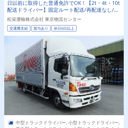
日以前に取得した普通免許でOK！【2t・4t・10t
配送ドライバー】固定ルート配送/再配達なし/退
職金・賞与あり
松栄運輸株式会社 東京物流センター
交通費支給
賞与あり
休日6日以上
中型トラックドライバー, 小型トラックドライバー,