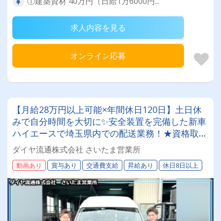
①建築資材 40万円（日給1万6000円...
求人内容を見る
オンライン応募
【月給28万円以上可能×年間休日120日】土日休
みで自分時間を大切に✨安全装置を完備した新車
ハイエースで埼玉県内での配送業務！★資格取得
は『全額』会社負担で将来のキャリアも安泰◎若
ダイヤ流通株式会社 さいたま営業所
手～シニア世代まで、幅広い年代層が活躍中！
動画あり
賞与あり
交通費支給
昇給あり
休日8日以上