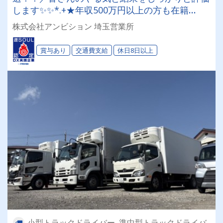
します✨✨*.+★年収500万円以上の方も在籍
中！！★+.*【子育世代応援します】【プライベ
株式会社アンビション 埼玉営業所
ートがあっての仕事】【月給35万円以上】
賞与あり
交通費支給
休日8日以上
小型トラックドライバー, 準中型トラックドライバ