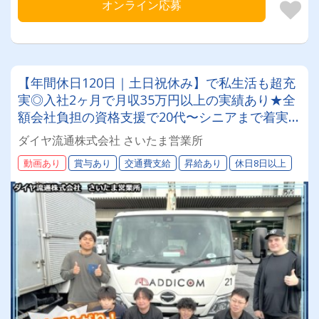
オンライン応募
【年間休日120日｜土日祝休み】で私生活も超充
実◎入社2ヶ月で月収35万円以上の実績あり★全
額会社負担の資格支援で20代〜シニアまで着実に
ステップアップ◎ピカピカの新車をご用意してあ
ダイヤ流通株式会社 さいたま営業所
なたをお待ちしています✨
動画あり
賞与あり
交通費支給
昇給あり
休日8日以上