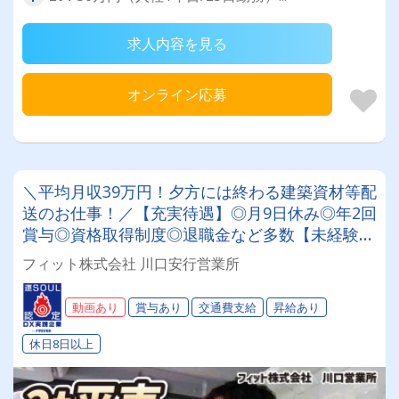
求人内容を見る
オンライン応募
＼平均月収39万円！夕方には終わる建築資材等配
送のお仕事！／【充実待遇】◎月9日休み◎年2回
賞与◎資格取得制度◎退職金など多数【未経験歓
迎】
フィット株式会社 川口安行営業所
動画あり
賞与あり
交通費支給
昇給あり
休日8日以上