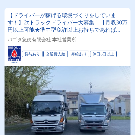
【ドライバーが稼げる環境づくりをしていま
す！】2tトラックドライバー大募集！【月収30万
円以上可能★準中型免許以上お持ちであれば
OK】
パゴタ急便有限会社 本社営業所
賞与あり
交通費支給
昇給あり
休日6日以上