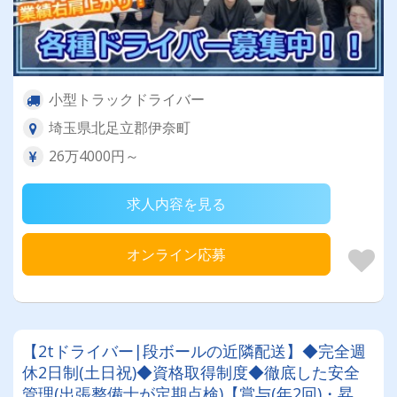
小型トラックドライバー
埼玉県北足立郡伊奈町
26万4000円～
求人内容を見る
オンライン応募
【2tドライバー|段ボールの近隣配送】◆完全週
休2日制(土日祝)◆資格取得制度◆徹底した安全
管理(出張整備士が定期点検)【賞与(年2回)・昇給