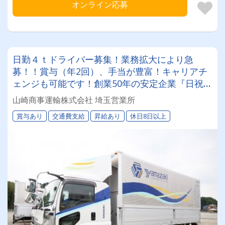
オンライン応募
日勤４ｔドライバー募集！業務拡大により急
募！！賞与（年2回）、手当が豊富！キャリアチ
ェンジも可能です！創業50年の安定企業『日祝』
休みは週休2日制！年間休日105日！！
山崎商事運輸株式会社 埼玉営業所
賞与あり
交通費支給
昇給あり
休日8日以上