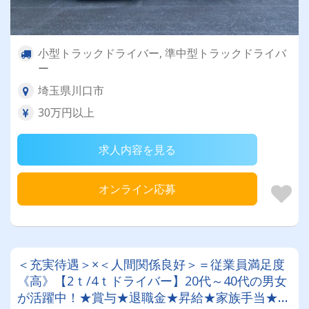
小型トラックドライバー, 準中型トラックドライバ
ー
埼玉県川口市
30万円以上
求人内容を見る
オンライン応募
＜充実待遇＞×＜人間関係良好＞＝従業員満足度
《高》【2ｔ/4ｔドライバー】20代～40代の男女
が活躍中！★賞与★退職金★昇給★家族手当★免