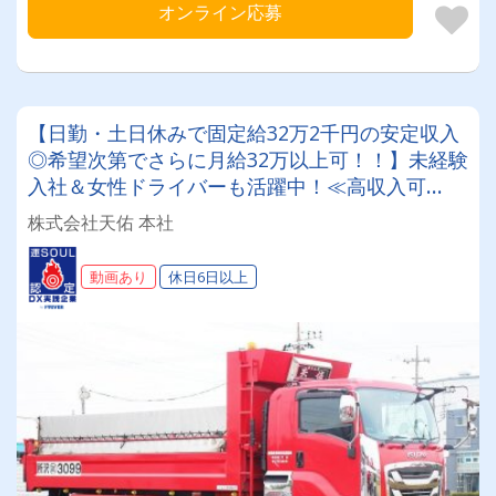
オンライン応募
【日勤・土日休みで固定給32万2千円の安定収入
◎希望次第でさらに月給32万以上可！！】未経験
入社＆女性ドライバーも活躍中！≪高収入可
能！！手積み手降ろし一切なし！増車にともない
株式会社天佑 本社
4tドライバーさん大募集！！≫ ≪手当充実！大
手一次請けの仕事が多く安定して長く続けられま
動画あり
休日6日以上
す！≫