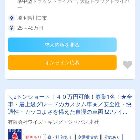
準中型トラックドライバー, 大型トラックドライバ
ー
埼玉県川口市
25～45万円
求人内容を見る
オンライン応募
＼2トンショート！４０万円可能！募集1名！★全
車・最上級グレードのカスタム車★／安全性・快
適性・カッコよさを備えた自慢の車両‼2tワイド
ロング車で建築資材・建設資材の関東一円配送〇
有限会社ワイズ・キング・ジャパン 本社
未経験者歓迎 〇寮完備 〇普通免許で応募可(資格
取得費用全額負担)
動画あり
寮・社宅あり
交通費支給
昇給あり