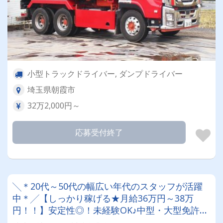
小型トラックドライバー, ダンプドライバー
埼玉県朝霞市
32万2,000円～
応募受付終了
╲＊20代～50代の幅広い年代のスタッフが活躍
中＊╱【しっかり稼げる★月給36万円～38万
円！！】安定性◎！未経験OK♪中型・大型免許の
資格取得支援制度あり★【免許をお持ちの方歓