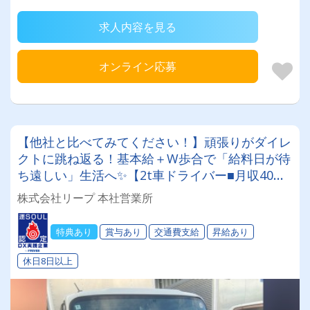
求人内容を見る
オンライン応募
【他社と比べてみてください！】頑張りがダイレ
クトに跳ね返る！基本給＋W歩合で「給料日が待
ち遠しい」生活へ✨【2t車ドライバー■月収40万
円以上可能！□賞与＆昇給あり】
株式会社リープ 本社営業所
特典あり
賞与あり
交通費支給
昇給あり
休日8日以上