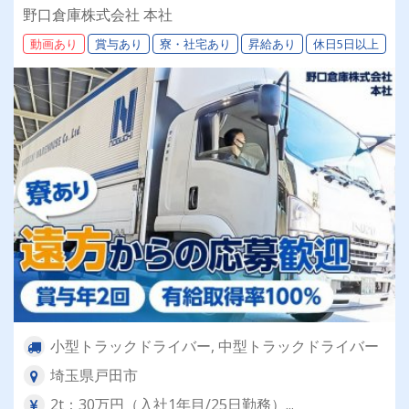
許取得支援制度
野口倉庫株式会社 本社
動画あり
賞与あり
寮・社宅あり
昇給あり
休日5日以上
小型トラックドライバー, 中型トラックドライバー
埼玉県戸田市
2t：30万円（入社1年目/25日勤務）...