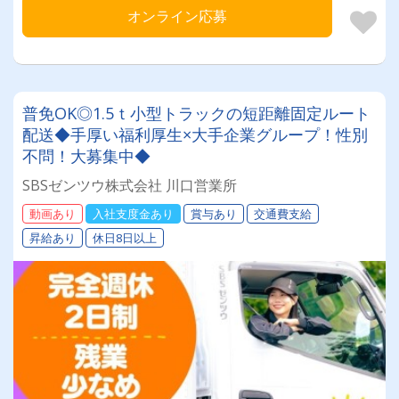
オンライン応募
普免OK◎1.5ｔ小型トラックの短距離固定ルート
配送◆手厚い福利厚生×大手企業グループ！性別
不問！大募集中◆
SBSゼンツウ株式会社 川口営業所
動画あり
入社支度金あり
賞与あり
交通費支給
昇給あり
休日8日以上