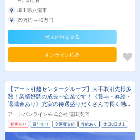
者, 管理者
埼玉県八潮市
29万円～40万円
求人内容を見る
オンライン応募
【アート引越センターグループ】大手取引先様多
数！業績好調の成長中企業です！《賞与・昇給・
退職金あり》充実の待遇盛りだくさんで長く働け
ます！《2tドライバー》★未経験ＯＫ★仕事とプ
アートバンライン株式会社 蓮田支店
ライベートの両立が叶う環境です♪【紹介者制度
動画あり
賞与あり
交通費支給
昇給あり
休日8日以上
あり！】