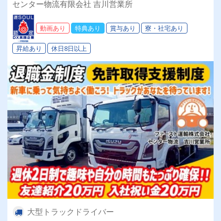
センター物流有限会社 吉川営業所
支援制度あり ●無事故表彰あり ●入社祝い金
あり 20代半ばメンバー大活躍中！！◎案件の数
動画あり
特典あり
賞与あり
寮・社宅あり
だけ働き方があります！
昇給あり
休日8日以上
大型トラックドライバー