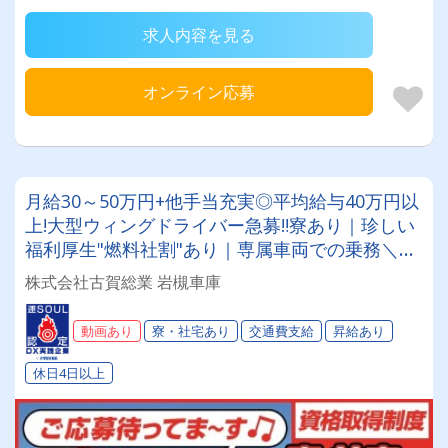
求人内容を見る
オンライン応募
月給30～50万円+他手当充実◎平均給与40万円以
上!大型ウィングドライバー急募‼寮あり｜珍しい
福利厚生"燃料社割"あり｜専属車両での乗務＼長
く安定して働ける環境づくりに努めています／
株式会社古賀総業 岩槻車庫
動画あり
寮・社宅あり
交通費支給
昇給あり
休日4日以上