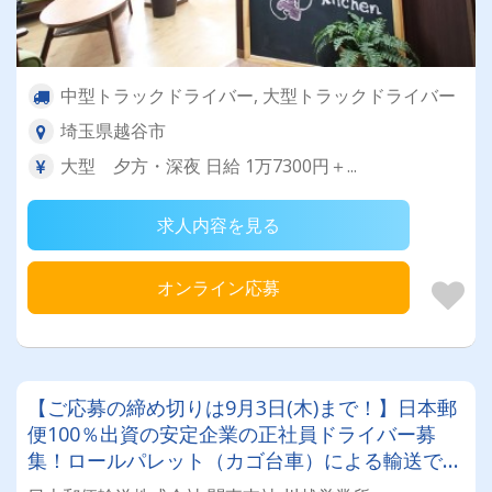
中型トラックドライバー, 大型トラックドライバー
埼玉県越谷市
大型 夕方・深夜 日給 1万7300円＋...
求人内容を見る
オンライン応募
【ご応募の締め切りは9月3日(木)まで！】日本郵
便100％出資の安定企業の正社員ドライバー募
集！ロールパレット（カゴ台車）による輸送で身
体的な負担も少ないため、女性ドライバーも活躍