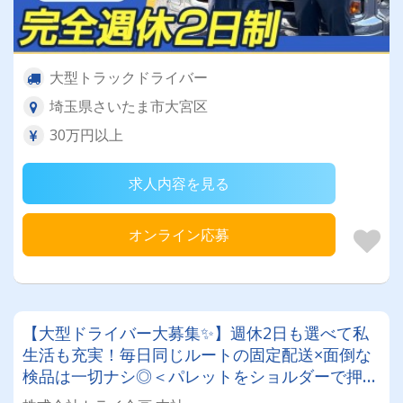
大型トラックドライバー
埼玉県さいたま市大宮区
30万円以上
求人内容を見る
オンライン応募
【大型ドライバー大募集✨】週休2日も選べて私
生活も充実！毎日同じルートの固定配送×面倒な
検品は一切ナシ◎＜パレットをショルダーで押す
だけ＞の超シンプル作業で身体の負担も最小限★