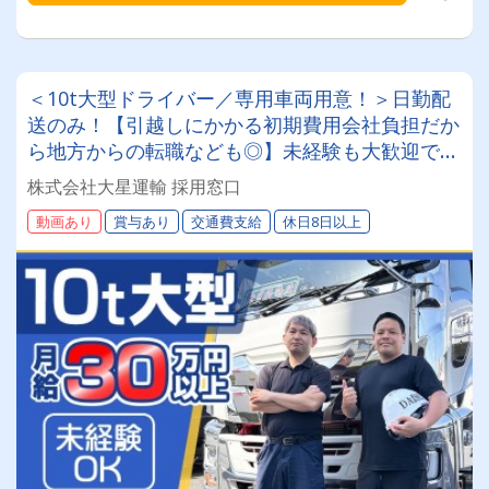
＜10t大型ドライバー／専用車両用意！＞日勤配
送のみ！【引越しにかかる初期費用会社負担だか
ら地方からの転職なども◎】未経験も大歓迎です
◎20～50代が活躍中！女性ドライバーも現役で
株式会社大星運輸 採用窓口
活躍中！大手取引先が多数なので、長期安定して
動画あり
賞与あり
交通費支給
休日8日以上
働けます！