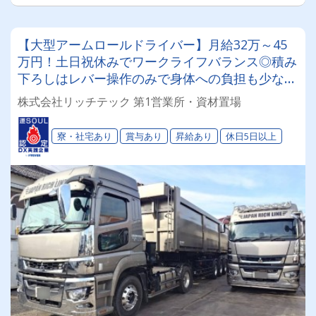
【大型アームロールドライバー】月給32万～45
万円！土日祝休みでワークライフバランス◎積み
下ろしはレバー操作のみで身体への負担も少なめ
✨寮・社宅完備
株式会社リッチテック 第1営業所・資材置場
寮・社宅あり
賞与あり
昇給あり
休日5日以上