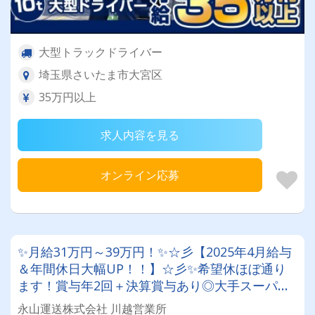
大型トラックドライバー
埼玉県さいたま市大宮区
35万円以上
求人内容を見る
オンライン応募
✨月給31万円～39万円！✨☆彡【2025年4月給与
＆年間休日大幅UP！！】☆彡✨希望休ほぼ通り
ます！賞与年2回＋決算賞与あり◎大手スーパー
のお仕事で業績安定★
永山運送株式会社 川越営業所