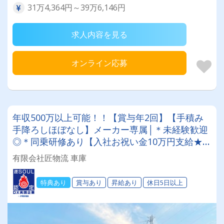
31万4,364円～39万6,146円
求人内容を見る
オンライン応募
年収500万以上可能！！【賞与年2回】【手積み
手降ろしほぼなし】メーカー専属│＊未経験歓迎
◎＊同乗研修あり【入社お祝い金10万円支給★】
※当社規定あり
有限会社匠物流 車庫
特典あり
賞与あり
昇給あり
休日5日以上