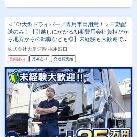
＜10t大型ドライバー／専用車両用意！＞日勤配
送のみ！【引越しにかかる初期費用会社負担だか
ら地方からの転職なども◎】未経験も大歓迎です
◎20～50代が活躍中！女性ドライバーも現役で
株式会社大星運輸 採用窓口
活躍中！大手取引先が多数なので、長期安定して
動画あり
賞与あり
交通費支給
働けます！