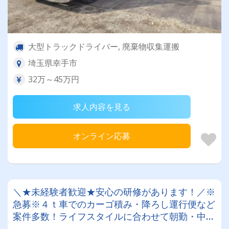
大型トラックドライバー, 廃棄物収集運搬
埼玉県幸手市
32万～45万円
求人内容を見る
オンライン応募
＼★未経験者歓迎★安心の研修があります！／※
急募※４ｔ車でのカーゴ積み・降ろし運行便など
案件多数！ライフスタイルに合わせて朝勤・中夜
勤・夜勤お選びください●退職金あり ●免許取得