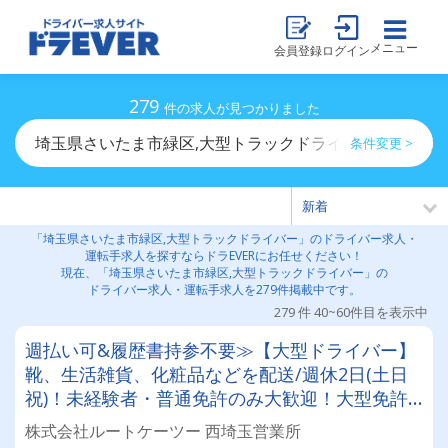
メニュー
会員登録
ログイン
279
件の求人が見つかりました
埼玉県さいたま市緑区,大型トラックドライバーのドライ
条件変更 >
「埼玉県さいたま市緑区,大型トラックドライバー」のドライバー求人・
運転手求人を探すならドラEVERにお任せください！
現在、「埼玉県さいたま市緑区,大型トラックドライバー」の
ドライバー求人・運転手求人を279件掲載中です。
279 件 40~60件目を表示中
週払い可&履歴書持参不要≫【大型ドライバー】
靴、生活雑貨、化粧品などを配送/週休2日(土日
祝)！未経験者・普通免許のみ大歓迎！大型免許
取得時は50%費用補助制度も有★インセン・賞
株式会社ルートケーツー 西埼玉営業所
与・勤続給・子ども手当など待遇充実