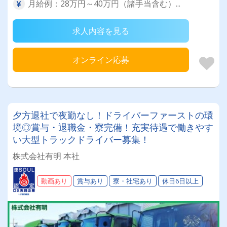
月給例：28万円～40万円（諸手当含む）...
求人内容を見る
オンライン応募
夕方退社で夜勤なし！ドライバーファーストの環
境◎賞与・退職金・寮完備！充実待遇で働きやす
い大型トラックドライバー募集！
株式会社有明 本社
動画あり
賞与あり
寮・社宅あり
休日6日以上