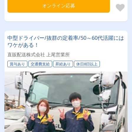
オンライン応募
中型ドライバー/抜群の定着率/50～60代活躍には
ワケがある！
直販配送株式会社 上尾営業所
賞与あり
交通費支給
昇給あり
休日8日以上