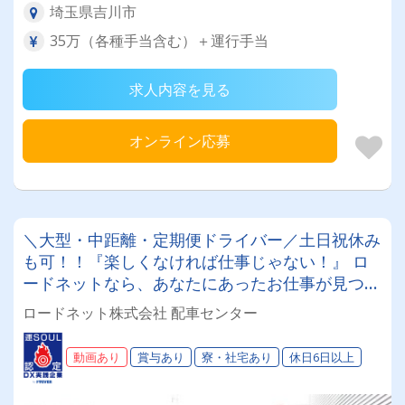
埼玉県吉川市
35万（各種手当含む）＋運行手当
求人内容を見る
オンライン応募
＼大型・中距離・定期便ドライバー／土日祝休み
も可！！『楽しくなければ仕事じゃない！』 ロ
ードネットなら、あなたにあったお仕事が見つか
る☆彡男女活躍中♪♪ 経験者優遇☆彡 安定性を重
ロードネット株式会社 配車センター
視する方にも最適！ あなたに合った働き方を始
めよう✨
動画あり
賞与あり
寮・社宅あり
休日6日以上