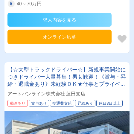
40～70万円
求人内容を見る
オンライン応募
【☆大型トラックドライバー☆】新規事業開始に
つきドライバー大量募集！男女歓迎！《賞与・昇
給・退職金あり》未経験ＯＫ★仕事とプライベー
トの両立が叶う環境です♪【アート引越センター
アートバンライン株式会社 蓮田支店
グループ】【紹介者制度あり！】
動画あり
賞与あり
交通費支給
昇給あり
休日8日以上