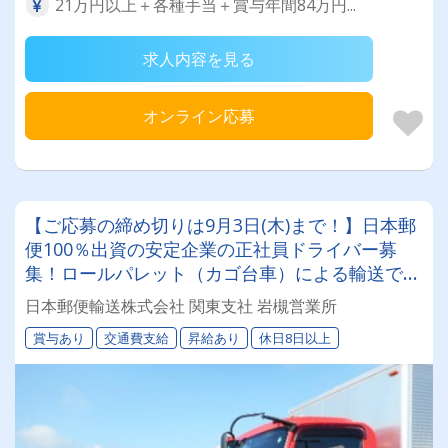
21万円以上＋各種手当＋賞与年間84万円...
求人内容を見る
オンライン応募
【ご応募の締め切りは9月3日(木)まで！】日本郵
便100％出資の安定企業の正社員ドライバー募
集！ロールパレット（カゴ台車）による輸送で身
体的な負担も少ないため、女性ドライバーも活躍
日本郵便輸送株式会社 関東支社 岩槻営業所
中！
賞与あり
交通費支給
昇給あり
休日8日以上