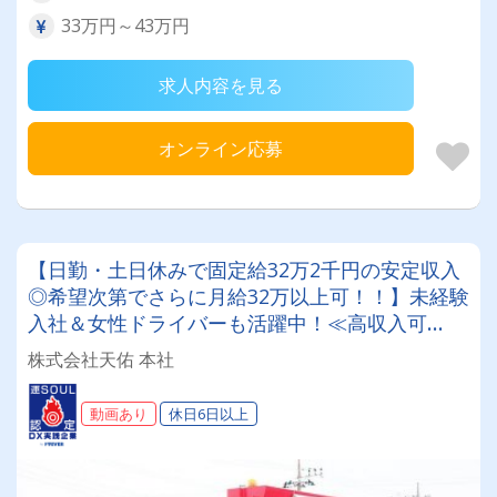
33万円～43万円
求人内容を見る
オンライン応募
【日勤・土日休みで固定給32万2千円の安定収入
◎希望次第でさらに月給32万以上可！！】未経験
入社＆女性ドライバーも活躍中！≪高収入可
能！！手積み手降ろし一切なし！増車にともない
株式会社天佑 本社
4tドライバーさん大募集！！≫ ≪手当充実！大
手一次請けの仕事が多く安定して長く続けられま
動画あり
休日6日以上
す！≫