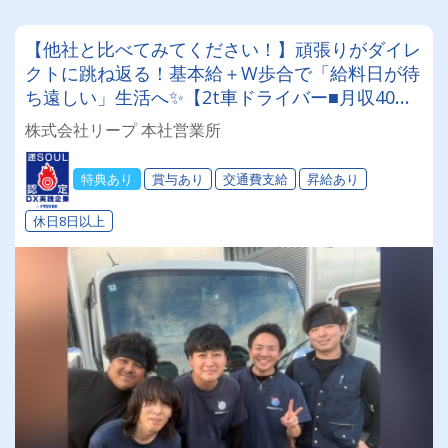
【他社と比べてみてください！】頑張りがダイレ
クトに跳ね返る！基本給＋W歩合で「給料日が待
ち遠しい」生活へ✨【2t車ドライバー■月収40万
円以上可能！□賞与＆昇給あり】
株式会社リープ 本社営業所
特典あり
賞与あり
交通費支給
昇給あり
休日8日以上