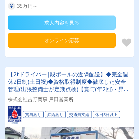
35万円～
求人内容を見る
オンライン応募
【2tドライバー|段ボールの近隣配送】◆完全週
休2日制(土日祝)◆資格取得制度◆徹底した安全
管理(出張整備士が定期点検)【賞与(年2回)・昇給
(年1回)・各種手当】新車続々納車予定あり!!増
株式会社吉野商事 戸田営業所
車・増便に伴う増員募集です✨
賞与あり
昇給あり
交通費支給
休日8日以上