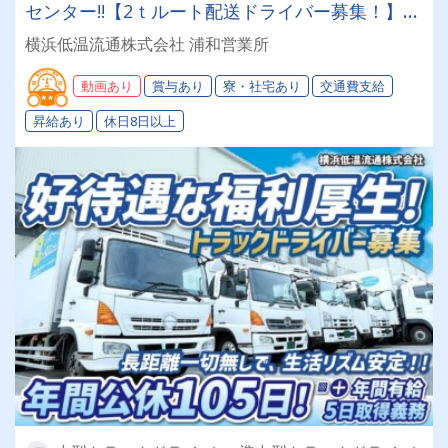
センター!!【2ｔルート配送ドライバー募集！】昇
給・賞与はもちろん福利厚生充実！
横浜低温流通株式会社 浦和営業所
動画あり
賞与あり
寮・社宅あり
交通費支給
昇給あり
休日8日以上