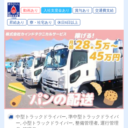
躍中！・社宅空きあり！！
動画あり
入社支度金あり
賞与あり
交通費支給
昇給あり
寮・社宅あり
休日6日以上
中型トラックドライバー, 準中型トラックドライバ
ー, 小型トラックドライバー, 整備管理者, 運行管理