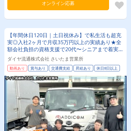
オンライン応募
【年間休日120日｜土日祝休み】で私生活も超充
実◎入社2ヶ月で月収35万円以上の実績あり★全
額会社負担の資格支援で20代〜シニアまで着実に
ステップアップ◎ピカピカの新車をご用意してあ
ダイヤ流通株式会社 さいたま営業所
なたをお待ちしています✨
動画あり
賞与あり
交通費支給
昇給あり
休日8日以上