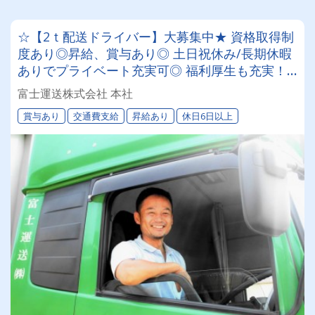
☆【2ｔ配送ドライバー】大募集中★ 資格取得制
度あり◎昇給、賞与あり◎ 土日祝休み/長期休暇
ありでプライベート充実可◎ 福利厚生も充実！
安心・安全の職場で新しいキャリアをスタートし
富士運送株式会社 本社
ませんか？【1ｔ(ハイエース)配送ドライバーも
賞与あり
交通費支給
昇給あり
休日6日以上
同時募集中！（普免でOK）】