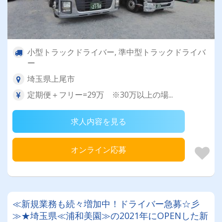
小型トラックドライバー, 準中型トラックドライバ
ー
埼玉県上尾市
定期便＋フリー=29万 ※30万以上の場...
求人内容を見る
オンライン応募
≪新規業務も続々増加中！ドライバー急募☆彡
≫★埼玉県≪浦和美園≫の2021年にOPENした新