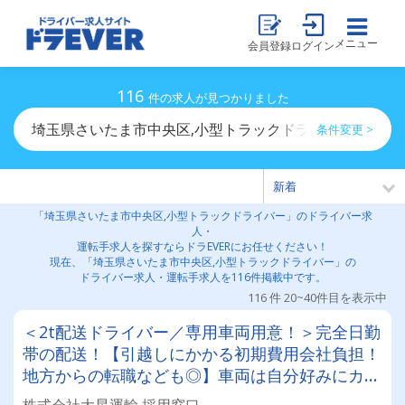
メニュー
会員登録
ログイン
116
件の求人が見つかりました
埼玉県さいたま市中央区,小型トラックドライバーのドラ
条件変更 >
「埼玉県さいたま市中央区,小型トラックドライバー」のドライバー求
人・
運転手求人を探すならドラEVERにお任せください！
現在、「埼玉県さいたま市中央区,小型トラックドライバー」の
ドライバー求人・運転手求人を116件掲載中です。
116 件 20~40件目を表示中
＜2t配送ドライバー／専用車両用意！＞完全日勤
帯の配送！【引越しにかかる初期費用会社負担！
地方からの転職なども◎】車両は自分好みにカス
タムしてOK！20～50代が活躍中！女性ドライバ