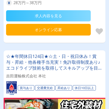
28万円～38万円
求人内容を見る
オンライン応募
☆★年間休日124日★☆土・日・祝日休み！賞
与・昇給・他各種手当充実！免許取得制度あり♪
エコドライブ技術を取得してスキルアップを目指
せます★
吉田運輸株式会社 本社
賞与あり
交通費支給
昇給あり
休日10日以上