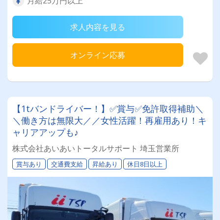
月給25万円以上
求人内容を見る
オンライン応募
【1tバンドライバー！】✅賞与✅免許取得補助＼
＼働き方は無限大／／女性活躍！再雇用あり！キ
ャリアアップも♪
株式会社あいあいトータルサポート 埼玉営業所
賞与あり
交通費支給
昇給あり
休日8日以上