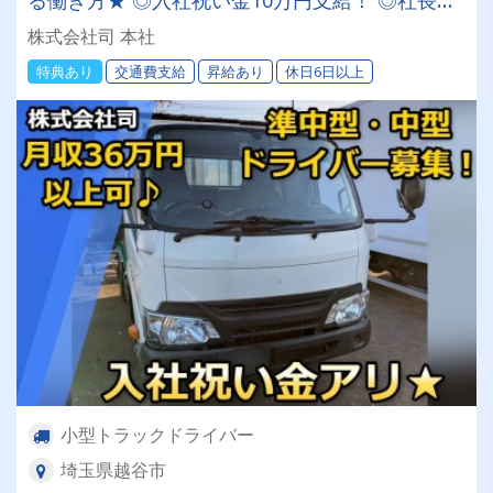
現場想いの40歳！ ◎一人一台の専用車完備！ ◎
株式会社司 本社
地場配送＆高速利用OKで体への負担も少なめで
特典あり
交通費支給
昇給あり
休日6日以上
す！
小型トラックドライバー
埼玉県越谷市