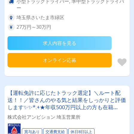
小型トラックドライバー, 準中型トラックドライバ
ー
埼玉県さいたま市緑区
27万円～30万円
求人内容を見る
オンライン応募
【運転免許に応じたトラック選定】＼ルート配
送！！／皆さんのやる気と結果をしっかりと評価
します✨✨*.+★年収500万円以上の方も在籍
中！！★+.*【子育世代応援します】【プライベ
株式会社アンビション 埼玉営業所
ートがあっての仕事】【月給35万円以上】
賞与あり
交通費支給
休日8日以上