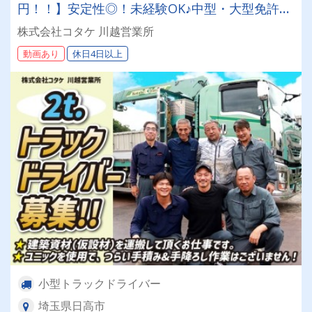
円！！】安定性◎！未経験OK♪中型・大型免許の
資格取得支援制度あり★【免許をお持ちの方歓
株式会社コタケ 川越営業所
迎！2t平車ドライバー大募集♪】
動画あり
休日4日以上
小型トラックドライバー
埼玉県日高市