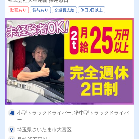
株式会社大星運輸 採用窓口
ーも現役で活躍中！大手取引先が多数なので、長
動画あり
賞与あり
交通費支給
休日8日以上
期安定して働けます！
小型トラックドライバー, 準中型トラックドライバ
ー
埼玉県さいたま市大宮区