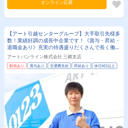
オンライン応募
【アート引越センターグループ】大手取引先様多
数！業績好調の成長中企業です！《賞与・昇給・
退職金あり》充実の待遇盛りだくさんで長く働け
ます！《2tドライバー》★未経験ＯＫ★仕事とプ
アートバンライン株式会社 三郷支店
ライベートの両立が叶う環境です♪【紹介者制度
動画あり
賞与あり
交通費支給
昇給あり
休日8日以上
あり！】