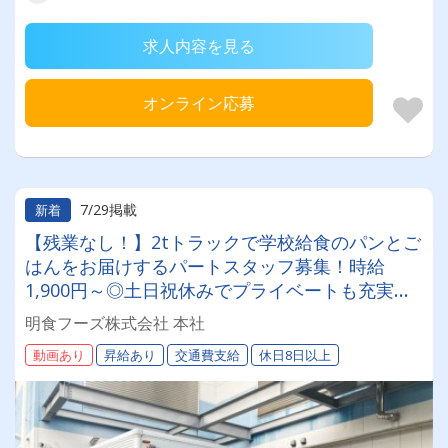
求人内容を見る
オンライン応募
7/29掲載
新着
【残業なし！】2tトラックで学校給食のパンとご
はんをお届けするパートスタッフ募集！時給
1,900円～◎土日祝休みでプライベートも充実！
鶴見緑地駅から徒歩10分・マイカー通勤OK！
明食フーズ株式会社 本社
動画あり
昇給あり
交通費支給
休日8日以上