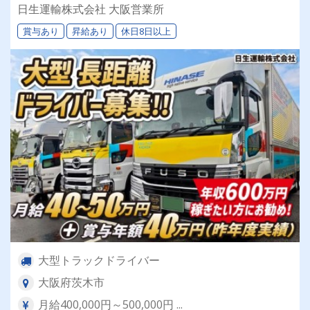
安定基盤×豊富な福利厚生】のびのび運転＆充実
日生運輸株式会社 大阪営業所
のヘルスケアで安心安定の環境です！
賞与あり
昇給あり
休日8日以上
大型トラックドライバー
大阪府茨木市
月給400,000円～500,000円 ...