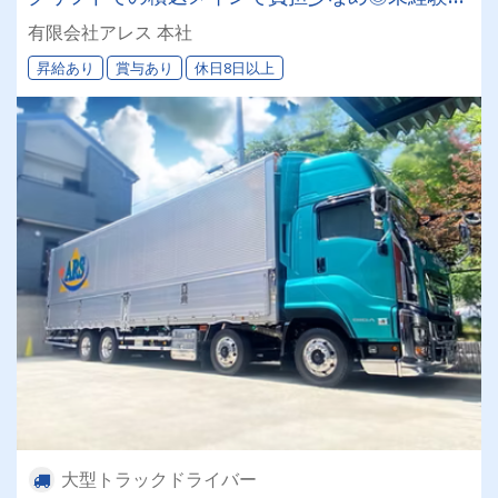
も安心の丁寧な搭乗指導あり★無理なく長く働け
有限会社アレス 本社
る環境です！
昇給あり
賞与あり
休日8日以上
大型トラックドライバー