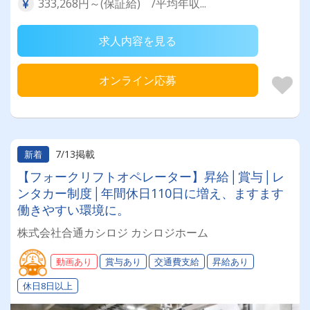
333,268円～(保証給) /平均年収...
求人内容を見る
オンライン応募
7/13掲載
新着
【フォークリフトオペレーター】昇給│賞与│レ
ンタカー制度│年間休日110日に増え、ますます
働きやすい環境に。
株式会社合通カシロジ カシロジホーム
動画あり
賞与あり
交通費支給
昇給あり
休日8日以上