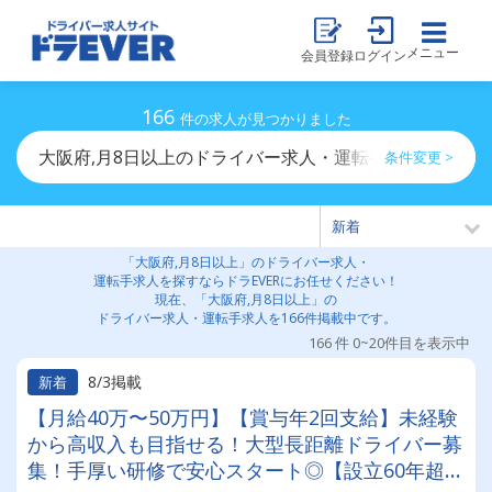
メニュー
会員登録
ログイン
166
件の求人が見つかりました
大阪府,月8日以上のドライバー求人・運転手求人一覧
条件変更 >
「大阪府,月8日以上」のドライバー求人・
運転手求人を探すならドラEVERにお任せください！
現在、「大阪府,月8日以上」の
ドライバー求人・運転手求人を166件掲載中です。
166 件 0~20件目を表示中
8/3掲載
新着
【月給40万〜50万円】【賞与年2回支給】未経験
から高収入も目指せる！大型長距離ドライバー募
集！手厚い研修で安心スタート◎【設立60年超の