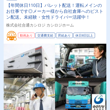
【年間休日110日】パレット配送！運転メインの
お仕事です◎メーカー様から自社倉庫へのピスト
ン配送。未経験・女性ドライバー活躍中！
株式会社合通カシロジ カシロジホーム
動画あり
交通費支給
昇給あり
休日8日以上