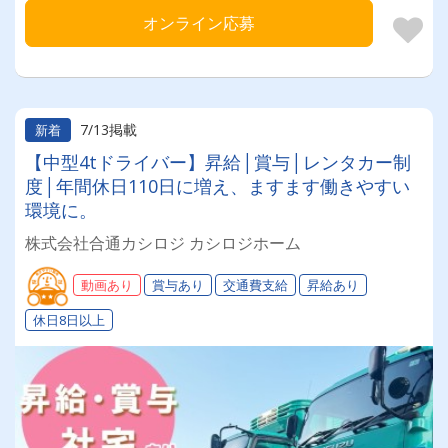
オンライン応募
7/13掲載
新着
【中型4tドライバー】昇給│賞与│レンタカー制
度│年間休日110日に増え、ますます働きやすい
環境に。
株式会社合通カシロジ カシロジホーム
動画あり
賞与あり
交通費支給
昇給あり
休日8日以上