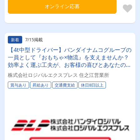
オンライン応募
7/15掲載
新着
【4t中型ドライバー】バンダイナムコグループの
一員として『おもちゃ×物流』を支えませんか？
効率よく運ぶ工夫が、お客様の喜びとあなたの収
入アップに直結！「働きやすい職場認証2つ星
株式会社ロジパルエクスプレス 住之江営業所
⭐⭐」を取得した、安心とやりがいのある環境で
賞与あり
昇給あり
交通費支給
休日8日以上
す。年間休日125日。『リラックス休暇』でみん
なが毎年10連休取得しています^^♪