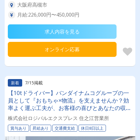
大阪府高槻市
月給:226,000円〜450,000円
求人内容を見る
オンライン応募
7/15掲載
新着
【10tドライバー】バンダイナムコグループの一
員として『おもちゃ×物流』を支えませんか？効
率よく運ぶ工夫が、お客様の喜びとあなたの収入
アップに直結！「働きやすい職場認証2つ星⭐⭐」
株式会社ロジパルエクスプレス 住之江営業所
を取得した、安心とやりがいのある環境です。年
賞与あり
昇給あり
交通費支給
休日8日以上
間休日125日。『リラックス休暇』でみんなが毎
年10連休取得しています^^♪