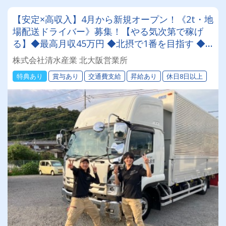
【安定×高収入】4月から新規オープン！《2t・地
場配送ドライバー》募集！【やる気次第で稼げ
る】◆最高月収45万円 ◆北摂で1番を目指す ◆
賞与・昇給あり
株式会社清水産業 北大阪営業所
特典あり
賞与あり
交通費支給
昇給あり
休日8日以上