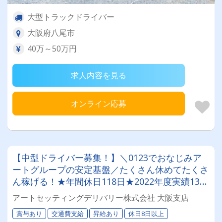
大型トラックドライバー
大阪府八尾市
40万～50万円
求人内容を見る
オンライン応募
【中型ドライバー募集！】＼0123でおなじみア
ートグループの安定基盤／たくさん休めてたくさ
ん稼げる！★年間休日118日★2022年度実績135
日！◎賞与年2回（昨年度3.76ヶ月分）◎免許取
アートセッティングデリバリー株式会社 大阪支店
得費用は全額会社負担！(普通免許から応募
賞与あり
交通費支給
昇給あり
休日8日以上
OK！)◎業界屈指の教育支援で安心安全の全力サ