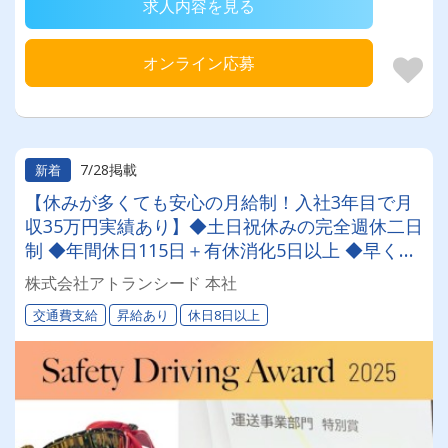
求人内容を見る
オンライン応募
7/28掲載
新着
【休みが多くても安心の月給制！入社3年目で月
収35万円実績あり】◆土日祝休みの完全週休二日
制 ◆年間休日115日＋有休消化5日以上 ◆早く帰
れて嬉しい！5:40～15:30の勤務時間
株式会社アトランシード 本社
交通費支給
昇給あり
休日8日以上