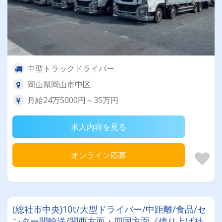
中型トラックドライバー
岡山県岡山市中区
月給24万5000円～35万円
求人内容を見る
オンライン応募
(総社市中央)10t/大型ドライバー/中距離/食品/セ
ンター間輸送/関西方面・四国方面《借り上げ社