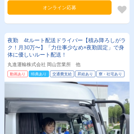
オンライン応募
夜勤 4tルート配送ドライバー【積み降ろしがラ
ク！月30万〜】「力仕事少なめ×夜勤固定」で身
体に優しいルート配送！
丸進運輸株式会社 岡山営業所 他
動画あり
特典あり
交通費支給
昇給あり
寮・社宅あり