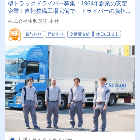
型トラックドライバー募集！1964年創業の安定
企業！自社整備工場完備で、ドライバーの負担を
大幅軽減！【働きやすい職場制度＆健康経営優良
株式会社生興運送 本社
法人認定企業】無理なく長期的に働ける環境が自
慢です◎
賞与あり
昇給あり
交通費支給
休日6日以上
大型トラックドライバー