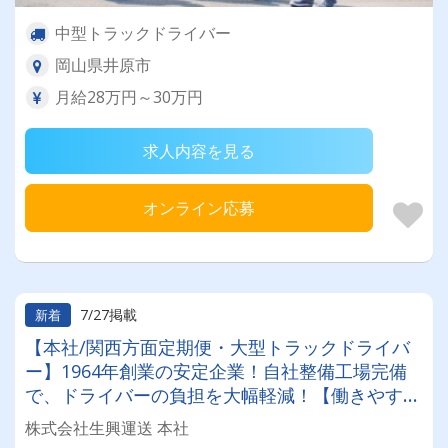
中型トラックドライバー
岡山県井原市
月給28万円～30万円
求人内容を見る
オンライン応募
7/27掲載
新着
【本社/関西方面定期便・大型トラックドライバ
ー】1964年創業の安定企業！自社整備工場完備
で、ドライバーの負担を大幅軽減！【働きやすい
職場制度＆健康経営優良法人認定企業】無理なく
株式会社生興運送 本社
長期的に働ける環境が自慢です◎