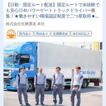
【日勤・固定ルート配送】固定ルートで未経験で
も安心◎4tパワーゲートトラックドライバー募
集！★働きやすい職場認証制度で二つ星取得★の
安定企業！整備・給油所完備だから運転に専念で
株式会社生興運送 本社
きる！未経験でも安心！
賞与あり
昇給あり
交通費支給
休日6日以上