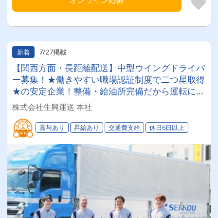
オンライン応募
7/27掲載
新着
【関西方面・長距離配送】中型ウイングドライバ
ー募集！★働きやすい職場認証制度で二つ星取得
★の安定企業！整備・給油所完備だから運転に専
念できる！未経験でも安心！
株式会社生興運送 本社
賞与あり
昇給あり
交通費支給
休日6日以上