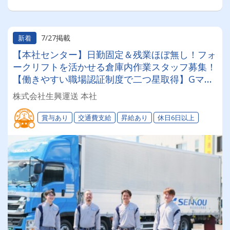
7/27掲載
新着
【本社センター】日勤固定＆残業ほぼ無し！フォ
ークリフトを活かせる倉庫内作業スタッフ募集！
【働きやすい職場認証制度で二つ星取得】Gマー
ク＆健康経営認定で安全・健康管理も万全◎あな
株式会社生興運送 本社
たのライフステージに合わせて「選べる働き方」
が魅力の安定企業！
賞与あり
交通費支給
昇給あり
休日6日以上