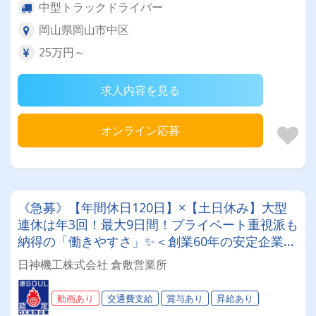
中型トラックドライバー
岡山県岡山市中区
25万円～
求人内容を見る
オンライン応募
《急募》【年間休日120日】×【土日休み】大型
連休は年3回！最大9日間！プライベート重視派も
納得の「働きやすさ」✨＜創業60年の安定企業＞
先輩の丁寧なフォローで、未経験スタートも活躍
日神機工株式会社 倉敷営業所
中！【大型ドライバー】
動画あり
交通費支給
賞与あり
昇給あり