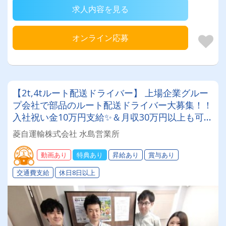
求人内容を見る
オンライン応募
【2t,4tルート配送ドライバー】 上場企業グルー
プ会社で部品のルート配送ドライバー大募集！！
入社祝い金10万円支給✨＆月収30万円以上も可
能！ ✅平均年間休日126日✅賞与年2回✅退職金制
菱自運輸株式会社 水島営業所
度あり
動画あり
特典あり
昇給あり
賞与あり
交通費支給
休日8日以上