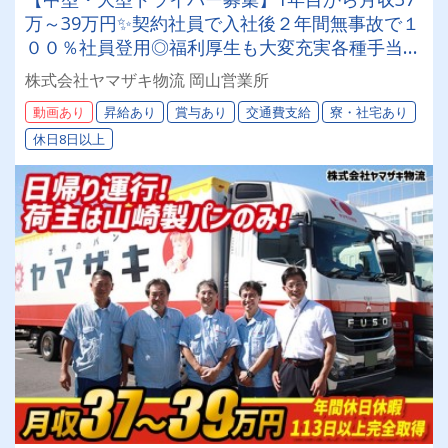
万～39万円✨契約社員で入社後２年間無事故で１
００％社員登用◎福利厚生も大変充実各種手当が
豊富★年間休日１１３日以上完全取得★＼山崎製
株式会社ヤマザキ物流 岡山営業所
パングループで安定勤務しませんか？／
動画あり
昇給あり
賞与あり
交通費支給
寮・社宅あり
休日8日以上