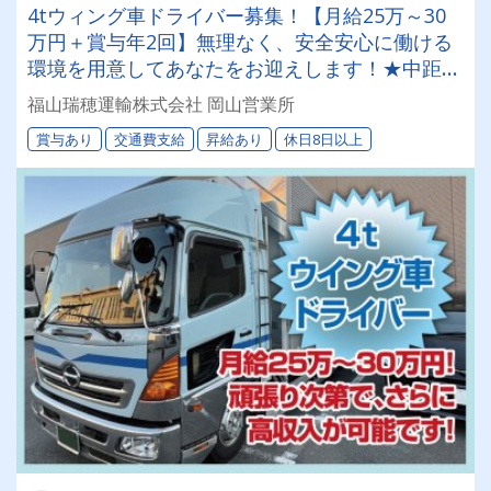
4tウィング車ドライバー募集！【月給25万～30
万円＋賞与年2回】無理なく、安全安心に働ける
環境を用意してあなたをお迎えします！★中距離
／地場／長距離などいろいろあります★【休みは
福山瑞穂運輸株式会社 岡山営業所
月8日以上（年間休日99日）】【資格取得支援制
賞与あり
交通費支給
昇給あり
休日8日以上
度もあり】