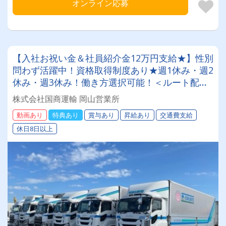
オンライン応募
【入社お祝い金＆社員紹介金12万円支給★】性別
問わず活躍中！資格取得制度あり★週1休み・週2
休み・週3休み！働き方選択可能！＜ルート配
送/4tトラックドライバー＞
株式会社国商運輸 岡山営業所
動画あり
特典あり
賞与あり
昇給あり
交通費支給
休日8日以上