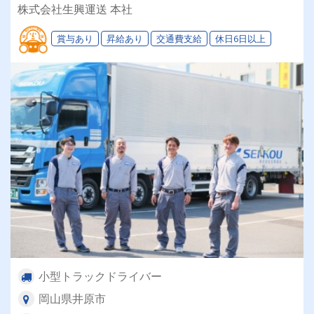
業！整備・給油所完備だから運転に専念できる！
株式会社生興運送 本社
丁寧な指導で未経験でも安心！
賞与あり
昇給あり
交通費支給
休日6日以上
小型トラックドライバー
岡山県井原市