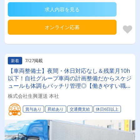
求人内容を見る
オンライン応募
7/27掲載
新着
【車両整備士】夜間・休日対応なし＆残業月10h
以下！自社グループ車両の計画整備だからスケジ
ュールも体調もバッチリ管理◎【働きやすい職場
制度＆健康経営優良法人認定企業】無理なく長期
株式会社生興運送 本社
的に働ける環境が自慢です◎
賞与あり
昇給あり
交通費支給
休日6日以上