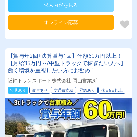
求人内容を見る
オンライン応募
【賞与年2回+決算賞与1回】年額60万円以上！
【月給35万円～/中型トラックで稼ぎたい人へ】
働く環境を重視したい方にお勧め！
阪神トランスポート株式会社 岡山営業所
特典あり
賞与あり
交通費支給
昇給あり
休日6日以上