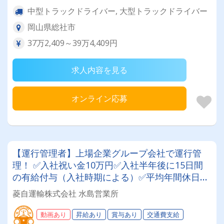
中型トラックドライバー, 大型トラックドライバー
岡山県総社市
37万2,409～39万4,409円
求人内容を見る
オンライン応募
【運行管理者】上場企業グループ会社で運行管
理！ ✅入社祝い金10万円✅入社半年後に15日間
の有給付与（入社時期による）✅平均年間休日
126日✅退職金制度＆持ち株会もあり！
菱自運輸株式会社 水島営業所
動画あり
昇給あり
賞与あり
交通費支給