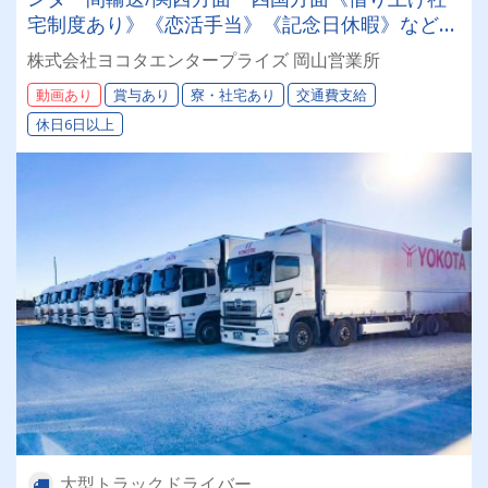
宅制度あり》《恋活手当》《記念日休暇》などヨ
コタならではの福利厚生☆
株式会社ヨコタエンタープライズ 岡山営業所
動画あり
賞与あり
寮・社宅あり
交通費支給
休日6日以上
大型トラックドライバー