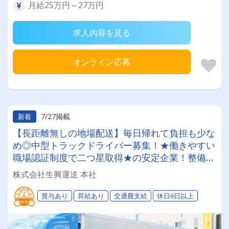
月給25万円～27万円
求人内容を見る
オンライン応募
7/27掲載
新着
【長距離無しの地場配送】毎日帰れて負担も少な
め◎中型トラックドライバー募集！★働きやすい
職場認証制度で二つ星取得★の安定企業！整備・
給油所完備だから運転に専念できる！未経験でも
株式会社生興運送 本社
安心！
賞与あり
昇給あり
交通費支給
休日6日以上