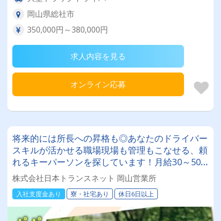
岡山県総社市
350,000円～380,000円
求人内容を見る
オンライン応募
将来的には所長への昇格も◎あなたのドライバー
スキルが活かせる職場現場も管理もこなせる、頼
れるキーパーソンを探しています！月給30～50
万円◎ドライバー経験があれば運行管理未経験の
株式会社日本トランスネット 岡山営業所
方でもＯＫ！
入社支度金あり
寮・社宅あり
休日6日以上