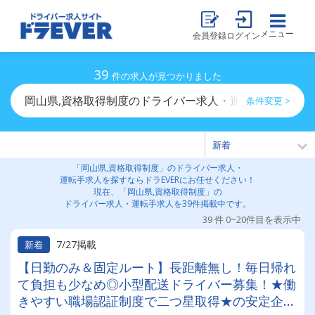
メニュー
会員登録
ログイン
39
件の求人が見つかりました
岡山県,資格取得制度のドライバー求人・運転手求人一覧
条件変更 >
「岡山県,資格取得制度」のドライバー求人・
運転手求人を探すならドラEVERにお任せください！
現在、「岡山県,資格取得制度」の
ドライバー求人・運転手求人を39件掲載中です。
39 件 0~20件目を表示中
7/27掲載
新着
【日勤のみ＆固定ルート】長距離無し！毎日帰れ
て負担も少なめ◎小型配送ドライバー募集！★働
きやすい職場認証制度で二つ星取得★の安定企