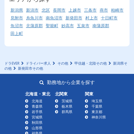
新潟県
新潟市
北区
長岡市
上越市
三条市
燕市
柏崎市
見附市
糸魚川市
南魚沼市
新発田市
村上市
十日町市
魚沼市
北蒲原郡
聖籠町
妙高市
五泉市
南蒲原郡
田上町
ドラEVER
ドライバー求人
その他
甲信越・北陸その他
新潟県そ
の他
新発田市その他
勤務地から企業を探す
北海道・東北
北関東
関東
北海道
茨城県
埼玉県
青森県
栃木県
千葉県
岩手県
群馬県
東京都
宮城県
神奈川県
秋田県
山形県
福島県