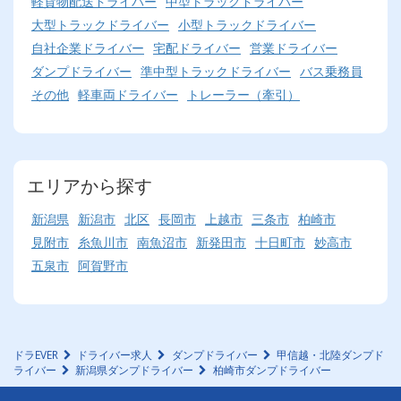
軽貨物配送ドライバー
中型トラックドライバー
大型トラックドライバー
小型トラックドライバー
自社企業ドライバー
宅配ドライバー
営業ドライバー
ダンプドライバー
準中型トラックドライバー
バス乗務員
その他
軽車両ドライバー
トレーラー（牽引）
エリアから探す
新潟県
新潟市
北区
長岡市
上越市
三条市
柏崎市
見附市
糸魚川市
南魚沼市
新発田市
十日町市
妙高市
五泉市
阿賀野市
ドラEVER
ドライバー求人
ダンプドライバー
甲信越・北陸ダンプド
ライバー
新潟県ダンプドライバー
柏崎市ダンプドライバー